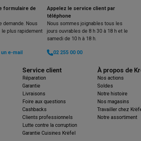
iciels
e formulaire de
Appelez le service client par
rts
Tapis de souris
Autres accessoires
téléphone
re demande. Nous
Nous sommes joignables tous les
yStation
Casques PlayStation
Casques VR Playstation
Accessoire
 le plus rapidement
jours ouvrables de 8 h 30 à 18 h et le
 Nintendo Switch
Casques Nintendo Switch
Accessoires Nintend
samedi de 10 h à 18 h.
s Xbox
uris gaming
Claviers gaming
Manettes gaming PC
un e-mail
02 255 00 00
es gaming
Bureaux gamer
TV gaming
Écrans gaming
Casques de réa
Service client
À propos de Kr
Réparation
Nos actions
té
Bracelets
Chargeurs
Garantie
Soldes
essoires trottinettes
Accessoires GPS
Livraisons
Notre histoire
alarme
Détecteur de mouvements
Sonnettes connectées
Détecteu
Foire aux questions
Nos magasins
SumUp
Cashbacks
Travailler chez Krëf
y
Assistant vocal
Stations météo
Clients professionnels
Notre assortiment
 Streamer
Apple TV
Piles & chargeurs
Prises & adaptateurs
Lutte contre la corruption
s
Machines expresso connectées
Fours connectés
Robots de cui
Garantie Cuisines Krëfel
tés
Traitement de l'air connectés
Aspirateurs connectés
Pèse-per