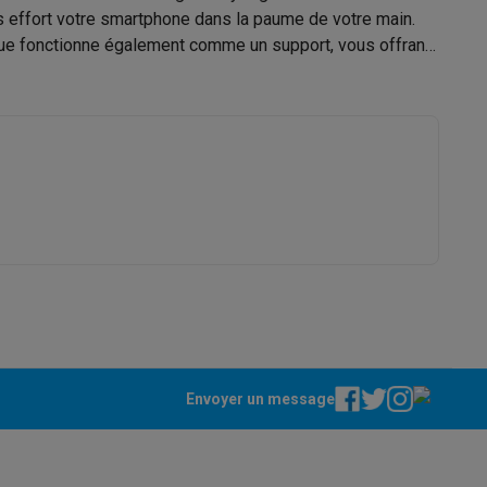
61008833
s effort votre smartphone dans la paume de votre main.
tique fonctionne également comme un support, vous offrant
Samsung
8806095867779
Galaxy Fold8
EF-GS931CJEGWW
S26
Coques Galaxy Flip8 & Fold8 (Ultra)
rdinateurs de bureau
Envoyer un message