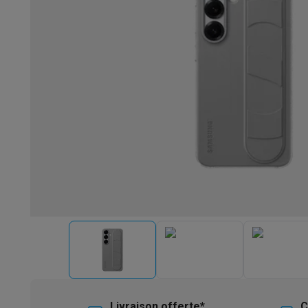
Robots & mixeurs
Robots de cuisine
Robots pâtissiers
Mix
Cuisson & vapeur
Cuiseurs multifonctions
Cuiseurs de riz 
Fun cooking
Gourmet
Fondues
Raclette
TeppanYaki
Appareil
Barbecues
Barbecues électriques
Barbecues au charbon
Ba
Boissons froides
Machines à jus
Machines à boissons péti
Ustensiles de cuisine
Poêles
Casseroles
Balances de cuis
Desserts
Gaufriers
Sorbetières
Crêpières
Desserts divers
Smart garden
Potagers d'intérieur
Plantes aromatiques
Mac
Ménage & airco
Aspirer
Aspirateurs
Aspirateurs robots
Aspirateurs balai
Asp
Robots d'entretien
Aspirateurs robots
Aspirateurs robots l
Nettoyer
Nettoyeurs de sols
Nettoyeurs à vapeur
Nettoyeur
Soin du linge
Centrales vapeur
Fers à repasser
Défroisseur
Couture
Machines à coudre
Accessoires
Climatisation
Climatiseurs mobiles
Aircoolers
Ventilateurs
A
Traitement de l'air
Purificateurs d'air
Humidificateurs
Déshum
Chauffer
Chauffage électrique
Couvertures chauffantes
Lavage & séchage
Machines à laver
Sèche-linge
Sets machi
Livraison offerte*
C