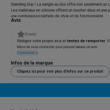
Appareils photo
Appareils photo numériques
Appareils pho
Standing Grip ! La sangle au dos offre non seulement un 
Vidéo
GoPro
Action cams
Drones
Caméscopes
Les matériaux en silicone offrent un toucher doux et une 
Fonctionnalités
Accessoires photo
Housses de transport
Flashs & filtres
C
une combinaison parfaite de style et de fonctionnalité.
Avis
Téléphonie & montres connectées
À charger avec …
Charger s
GSM
Smartphones
Apple iPhone
Smartphones Samsung
GS
Reconditionné
Smartphones reconditionnés
Rachat
(0 avis)
Protection GSM
Coques iPhone
Coques Samsung
Toutes l
Rédigez votre propre avis et
tentez de remporter
1
Montres connectées
Montres connectées
Trackers d’activi
Merci de vous connecter pour pouvoir laisser un avis.
Chargeurs GSM
Chargeurs et câbles
Chargeurs sans fil
Câb
Connexion
Accessoires GSM
AirTags & traceurs GPS
Écouteurs sans f
Infos de la marque
Téléphones fixes
Téléphones fixes
Talkie walkie
Babyphon
Ordinateurs & tablettes
Cliquez ici pour voir plus d'infos sur ce produit
Ordinateurs
PC portables
PC portables gamer
Apple MacB
Périphériques IT
Souris
Claviers
Webcams
Enceintes PC
Ca
Tablettes & liseuses
Tablettes
Apple iPad
Samsung Galaxy
Imprimer
Imprimantes
Cartouches d'encre & papier
Cricut
Réseau & wifi
Routeurs & points d'accès
Adaptateurs CPL 
Mémoire & stockage
Disques durs externes
SSD
Clés USB