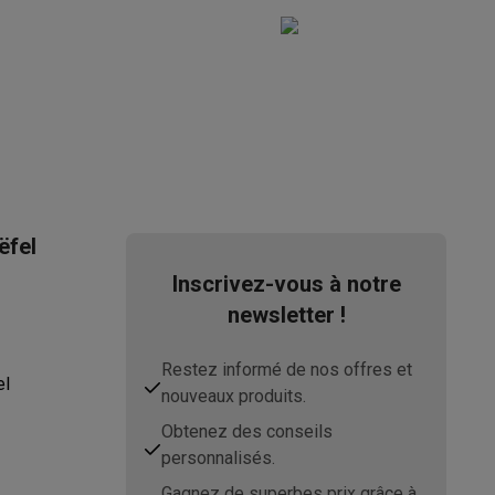
s Playstation
o Switch
lité virtuelle
SimRacing
Manettes gaming smartphones
Accessoi
ëfel
Inscrivez-vous à notre
newsletter !
rs de fumée
AirTags & traceurs GPS
Restez informé de nos offres et
el
nouveaux produits.
Obtenez des conseils
sine connectés
personnalisés.
sonne connectés
Brosses à dents électriques connectées
Babyp
Gagnez de superbes prix grâce à