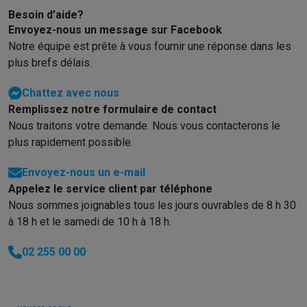
Gaming
Besoin d’aide?
PlayStation
PlayStation 5
Jeux PS5
Jeux PS4
Manettes PlaySta
Envoyez-nous un message sur Facebook
Nintendo
Nintendo Switch 2
Jeux Nintendo Switch
Manettes Nin
Notre équipe est prête à vous fournir une réponse dans les
Xbox
Jeux Xbox
Manettes Xbox
Casques Xbox
Accessoires Xb
plus brefs délais.
PC gaming
PC portables gamer
PC gamer
Écrans gaming
Souris
Setup gaming
Casques gaming
Microphones gaming
Chaises g
Chattez avec nous
Consoles de jeu
Remplissez notre formulaire de contact
Maison & objets connectés
Nous traitons votre demande. Nous vous contacterons le
Montres connectées
Montres connectées
Trackers d’activité
Br
plus rapidement possible.
Mobilité
Trottinettes électriques
Dashcams
GPS
Coyote
Accessoi
Envoyez-nous un e-mail
Sécurité & protection
Caméras de surveillance
Système d’alar
Appelez le service client par téléphone
Paiement connecté
Terminaux de paiement
Accessoires SumU
Nous sommes joignables tous les jours ouvrables de 8 h 30
Ambiance & confort
Éclairage
Panneaux solaires plug & play
Ass
à 18 h et le samedi de 10 h à 18 h.
Divertissement
Smart TV
Enceintes connectées
Google TV Stre
Cuisine
Réfrigérateurs connectés
Lave-vaisselle connectés
Mac
02 255 00 00
Ménage & santé
Lave-linge connectés
Sèche-linge connectés
T
Produits éco
Éco-chèques