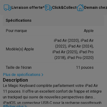
Hygiène dentaire
Brosses à dents électriques
Brossettes
Hydro
Livraison offerte*
Click&Collect
Demain chez
Rasage
Rasoirs électriques
Tondeuses barbe
Tondeuses multif
Épilation
Épilateurs à lumière pulsée
Épilateurs
Rasoirs électriq
Spécifications
Beauté
Soin du visage
Masques LED
Miroirs
Manucure & pédicu
Massage
Massage pieds
Sièges de massage
Massage cou & 
Pour marque
Apple
Santé
Pèse-personne
Tensiomètres
Électrostimulation
Appareils
iPad Air (2020), iPad Air
Pour le bébé
Babyphones
Tire-laits
Chauffe-biberons
Aérosols
H
(2022), iPad Air (2024),
TV, audio & photo
Modèle(s) Apple
iPad Air (2025), iPad Pro
TV & projecteurs
TV
TV avec barre de son
TV 2026
TV LG
TV Sam
(2018), iPad Pro (2020)
Périphériques TV
Barres de son
Home-cinema
Amplificateurs
Me
Casques & Écouteurs
Casques
Casques Bluetooth
Écouteurs
Éco
Taille de l'écran
11 pouces
Enceintes
Enceintes
Enceintes Bluetooth
Enceintes connectées
Plus de spécifications
Audio domestique
Radios & réveils
Tourne-disque
Chaînes hifi
Description
Navigation
Dashcams
GPS
Coyote
Accessoires GPS
Le Magic Keyboard complète parfaitement votre iPad Air
Accessoires TV & audio
Supports
Câbles
Lecteurs multimédias
11 pouces. Il offre un excellent confort de frappe et intègre
Appareils photo
Appareils photo numériques
Appareils photo i
un trackpad qui ouvre de nouvelles perspectives dans
Vidéo
GoPro
Action cams
Drones
Caméscopes
iPadOS, un connecteur USB‑C pour la recharge passthrough
Afficher plus