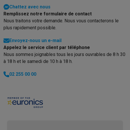
Éco-chèques info
Tous les produits éco
Toutes les promotions
Chattez avec nous
Reconditionné
Remplissez notre formulaire de contact
Smartphones reconditionnés
Tablettes reconditionnés
Ordinate
Nous traitons votre demande. Nous vous contacterons le
Ménage
plus rapidement possible.
Machines à laver avec des éco-chèques
Sèche-linge avec des
Petits appareils de cuisine
Envoyez-nous un e-mail
Petits appareils de cuisine avec des éco-chèques
Machines à
Appelez le service client par téléphone
Grands appareils de cuisine
Nous sommes joignables tous les jours ouvrables de 8 h 30
Lave-vaisselle avec des éco-chèques
Réfrigerateurs avec de
à 18 h et le samedi de 10 h à 18 h.
Climatiseurs
Climatiseurs avec des éco-chèques
02 255 00 00
TV & audio
TV avec des éco-cheques
Enceintes Bluetooth avec des éco-
Multimédie & téléphonie
Smartphones avec des éco-cheques
Tablettes avec des éco-
En route
Trottinettes électriques avec des éco-chèques
Initiatives écologiques
Impact
Économies d'énergie
Recyclez votre vieux électro