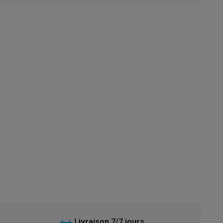
s
Tables de cuisson électriques
Accessoires
s
d'aspirateur
Accessoires
es
Accessoires
osition et socles
Étendoirs à linge
Livraison 7/7 jours