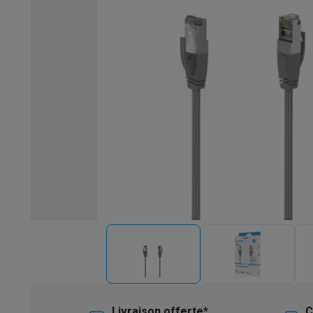
Robots & mixeurs
Robots de cuisine
Robots pâtissiers
Mix
Cuisson & vapeur
Cuiseurs multifonctions
Cuiseurs de riz 
Fun cooking
Gourmet
Fondues
Raclette
TeppanYaki
Appareil
Barbecues
Barbecues électriques
Barbecues au charbon
Ba
Boissons froides
Machines à jus
Machines à boissons péti
Ustensiles de cuisine
Poêles
Casseroles
Balances de cuis
Desserts
Gaufriers
Sorbetières
Crêpières
Desserts divers
Smart garden
Potagers d'intérieur
Plantes aromatiques
Mac
Ménage & airco
Aspirer
Aspirateurs
Aspirateurs robots
Aspirateurs balai
Asp
Robots d'entretien
Aspirateurs robots
Aspirateurs robots l
Nettoyer
Nettoyeurs de sols
Nettoyeurs à vapeur
Nettoyeur
Soin du linge
Centrales vapeur
Fers à repasser
Défroisseur
Couture
Machines à coudre
Accessoires
Climatisation
Climatiseurs mobiles
Aircoolers
Ventilateurs
A
Traitement de l'air
Purificateurs d'air
Humidificateurs
Déshum
Chauffer
Chauffage électrique
Couvertures chauffantes
Lavage & séchage
Machines à laver
Sèche-linge
Sets machi
Livraison offerte*
C