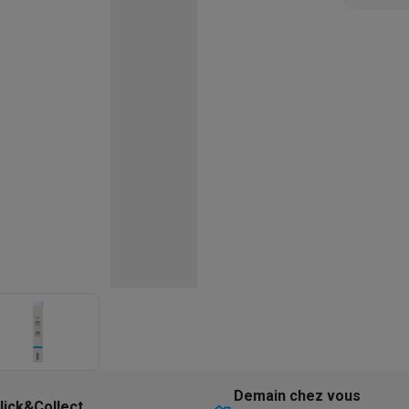
eurs
Blenders
Soupmakers
Hachoirs
Accessoires
et cuiseurs vapeur
Bouilloires
Robots chauffants
Machines à pâte
s à pizza
Accessoires
rbecues au gaz
Accessoires
llantes
Carafes filtrantes
Cartouches filtrantes
Machines à glaçon
ine
Machines sous vide
Ustensiles & gadgets de cuisine
hines à composter
Accessoires
irateurs traîneaux
Aspirateurs de table
Aspirateurs chantier
Sacs 
aveur
Robots tondeuses
Robots piscine
Robots lave-vitres
s tapis
Nettoyeurs haute pression
Nettoyeurs de vitres
Serpillièr
s vapeur
Centres de repassage
Planches à repasser
Accessoires
ccessoires
idificateurs
Stations météo
ne à laver et sèche-linge
Lave-linges séchants
Cadres de superp
Demain chez vous
lick&Collect