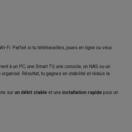
00200669
Galaxy Fold8
S26
Coques Galaxy Flip8 & Fold8 (Ultra)
Fi. Parfait si tu télétravailles, joues en ligne ou veux
ement à un PC, une Smart TV, une console, un NAS ou un
organisé. Résultat, tu gagnes en stabilité et réduis la
rdinateurs de bureau
mpte sur
un débit stable
et une
installation rapide
pour un