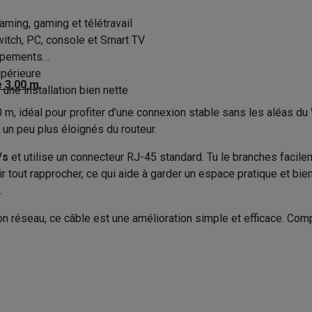
Gris
to instantanés
Appareils Canon
Appareils Nikon
Objectifs
eaming, gaming et télétravail
Code du vendeur
300 cm
artes SD
Trépieds & supports
Accessoires action cam
itch, PC, console et Smart TV
uipements
1
upérieure
M avec touches
Smartphones reconditionnés
iPhone 17
Samsung 
e 3,00 m
une installation bien nette
es coques
Protections d'écran
Coques iPhone 17
Coques Galaxy 
, idéal pour profiter d’une connexion stable sans les aléas du Wi-
té
Bracelets
Chargeurs
 un peu plus éloignés du routeur.
les USB C
Câbles lightning
Powerbanks
/s
et utilise un connecteur RJ-45 standard. Tu le branches facil
il
Supports GSM voiture
Cartes micro SD
Autres accessoires
tout rapprocher, ce qui aide à garder un espace pratique et bien 
es
.
ook
PC portables Windows
PC Copilot+
Chromebooks
Écrans PC
O
ton réseau, ce câble est une amélioration simple et efficace. Co
sques PC
Microphones
Stations d'acceuil
Lecteurs CD externes
 Tab
Housses pour tablette
Liseuses
Accessoires
& Wi-Fi
Mesh Wi-Fi
Switchs
Câbles de réseau
Cartes SD
CD & DVD