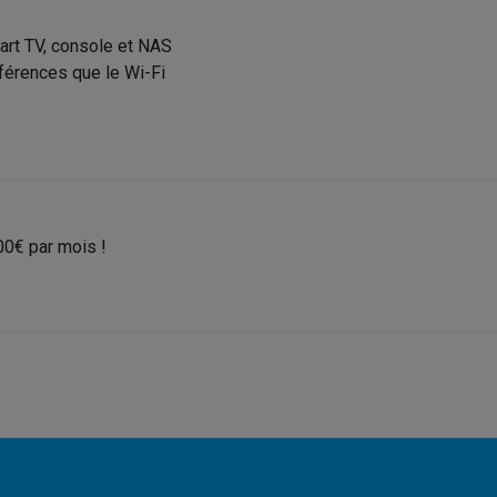
iciels
rts
Tapis de souris
Autres accessoires
art TV, console et NAS
férences que le Wi-Fi
yStation
Casques PlayStation
Casques VR Playstation
Accessoire
 Nintendo Switch
Casques Nintendo Switch
Accessoires Nintend
s Xbox
uris gaming
Claviers gaming
Manettes gaming PC
es gaming
Bureaux gamer
TV gaming
Écrans gaming
Casques de réa
00€ par mois !
té
Bracelets
Chargeurs
essoires trottinettes
Accessoires GPS
alarme
Détecteur de mouvements
Sonnettes connectées
Détecteu
SumUp
y
Assistant vocal
Stations météo
 Streamer
Apple TV
Piles & chargeurs
Prises & adaptateurs
s
Machines expresso connectées
Fours connectés
Robots de cui
tés
Traitement de l'air connectés
Aspirateurs connectés
Pèse-per