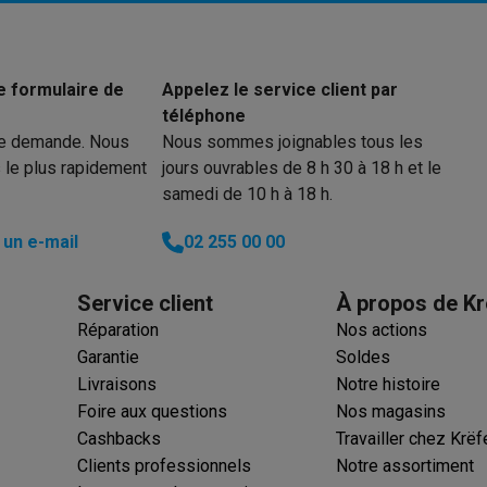
ions éco
e formulaire de
Appelez le service client par
téléphone
nateurs portables reconditionnés
Rachat
re demande. Nous
Nous sommes joignables tous les
 le plus rapidement
jours ouvrables de 8 h 30 à 18 h et le
c des éco-chèques
Aspirateurs avec des éco-chèques
Fers à rep
samedi de 10 h à 18 h.
es à café avec des éco-cheques
Machines à soda avec des éco
un e-mail
02 255 00 00
c des éco-chèques
Congélateurs avec des éco-chèques
Fours av
Service client
À propos de Kr
Réparation
Nos actions
Garantie
Soldes
éco-cheques
Casques avec des éco-cheques
Écouteurs avec de
Livraisons
Notre histoire
Foire aux questions
Nos magasins
éco-cheques
PC portables avec des éco-cheques
Écrans PC ave
Cashbacks
Travailler chez Krëf
Clients professionnels
Notre assortiment