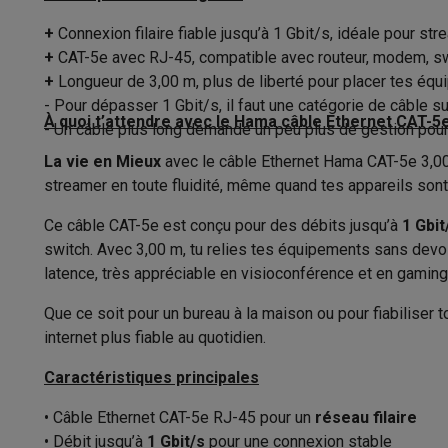
Couleur
Appareils photo
Appareils photo numériques
Appareils pho
Vidéo
GoPro
Action cams
Drones
Caméscopes
+
Connexion filaire fiable jusqu’à 1 Gbit/s, idéale pour str
Longueur (cm)
Accessoires photo
Housses de transport
Flashs & filtres
C
+
CAT-5e avec RJ-45, compatible avec routeur, modem, sw
Téléphonie & montres connectées
+
Longueur de 3,00 m, plus de liberté pour placer tes éq
Pièces
- Pour dépasser 1 Gbit/s, il faut une catégorie de câble s
GSM
Smartphones
Apple iPhone
Smartphones Samsung
GS
À quoi t’attendre avec le Hama câble Ethernet CAT-5
- Un câble plus long demande un peu plus de gestion pour 
Reconditionné
Smartphones reconditionnés
Rachat
Protection GSM
Coques iPhone
Coques Samsung
Toutes l
La vie en Mieux
avec le câble Ethernet Hama CAT-5e 3,00 m
Montres connectées
Montres connectées
Trackers d’activi
streamer en toute fluidité, même quand tes appareils sont
Chargeurs GSM
Chargeurs et câbles
Chargeurs sans fil
Câb
Ce câble CAT-5e est conçu pour des débits jusqu’à
1 Gbit
Accessoires GSM
AirTags & traceurs GPS
Écouteurs sans f
switch. Avec 3,00 m, tu relies tes équipements sans devoir 
Téléphones fixes
Téléphones fixes
Talkie walkie
Babyphon
latence, très appréciable en visioconférence et en gaming
Ordinateurs & tablettes
Ordinateurs
PC portables
PC portables gamer
Apple MacB
Que ce soit pour un bureau à la maison ou pour fiabiliser 
Périphériques IT
Souris
Claviers
Webcams
Enceintes PC
Ca
internet plus fiable au quotidien.
Tablettes & liseuses
Tablettes
Apple iPad
Samsung Galaxy
Caractéristiques principales
Imprimer
Imprimantes
Cartouches d'encre & papier
Cricut
Réseau & wifi
Routeurs & points d'accès
Adaptateurs CPL 
• Câble Ethernet CAT-5e RJ-45 pour un
réseau filaire
Mémoire & stockage
Disques durs externes
SSD
Clés USB
• Débit jusqu’à
1 Gbit/s
pour une connexion stable