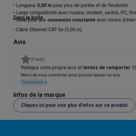
Logiciels
Windows & Microsoft Office
Anti-Virus
Autres log
• Longueur
3,00 m
pour plus de portée et de flexibilité
Accessoires IT
Chargeurs & câbles
Housses & sacs
Suppo
• Large compatibilité avec routeur, modem, switch, PC, Sm
Dans la boîte
Gaming
• Idéal pour une
connexion constante
avec moins d’inter
PlayStation
PlayStation 5
Jeux PS5
Jeux PS4
Manettes Pla
• Câble Ethernet CAT-5e (3,00 m)
Nintendo
Nintendo Switch 2
Jeux Nintendo Switch
Manettes
Xbox
Jeux Xbox
Manettes Xbox
Casques Xbox
Accessoire
Avis
PC gaming
PC portables gamer
PC gamer
Écrans gaming
So
Setup gaming
Casques gaming
Microphones gaming
Chais
(0 avis)
Consoles de jeu
Rédigez votre propre avis et
tentez de remporter
1
Maison & objets connectés
Merci de vous connecter pour pouvoir laisser un avis.
Montres connectées
Montres connectées
Trackers d’activi
Connexion
Mobilité
Trottinettes électriques
Dashcams
GPS
Coyote
Acc
Sécurité & protection
Caméras de surveillance
Système d’
Infos de la marque
Paiement connecté
Terminaux de paiement
Accessoires 
Cliquez ici pour voir plus d'infos sur ce produit
Ambiance & confort
Éclairage
Panneaux solaires plug & pla
Divertissement
Smart TV
Enceintes connectées
Google TV
Cuisine
Réfrigérateurs connectés
Lave-vaisselle connecté
Ménage & santé
Lave-linge connectés
Sèche-linge connec