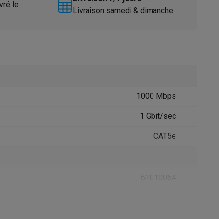
vré le
Livraison samedi & dimanche
1000 Mbps
Accessoires
1 Gbit/sec
CAT5e
61010064
Hama
4047443444196