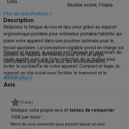
Extra
Modèle incliné, Pliable
Hygiène dentaire
Brosses à dents électriques
Brossettes
Hydro
Plus de spécifications
Rasage
Rasoirs électriques
Tondeuses barbe
Tondeuses multif
Description
Épilation
Épilateurs à lumière pulsée
Épilateurs
Rasoirs électriq
Réduisez la fatigue du cou et des yeux grâce au support
Beauté
Soin du visage
Masques LED
Miroirs
Manucure & pédicu
ergonomique portable pour ordinateur portable/tablette qui
Massage
Massage pieds
Sièges de massage
Massage cou & 
place votre appareil dans une position optimale pour le
Santé
Pèse-personne
Tensiomètres
Électrostimulation
Appareils
travail quotidien. La conception réglable prend en charge six
Pour le bébé
Babyphones
Tire-laits
Chauffe-biberons
Aérosols
H
Élégant et durable, le support est fabriqué en aluminium de
options de hauteur différentes pour offrir un angle
TV, audio & photo
haute qualité avec une forte réduction de la chaleur pour
confortable pour presque tous les environnements.
TV & projecteurs
TV
TV avec barre de son
TV 2026
TV LG
TV Sam
éviter la surchauffe de votre appareil. Compact et léger, le
Périphériques TV
Barres de son
Home-cinema
Amplificateurs
Me
support se plie à plat pour faciliter le transport et le
Afficher plus
Casques & Écouteurs
Casques
Casques Bluetooth
Écouteurs
Éco
stockage. Une pochette grise est également incluse pour un
Avis
Enceintes
Enceintes
Enceintes Bluetooth
Enceintes connectées
transport pratique.
Audio domestique
Radios & réveils
Tourne-disque
Chaînes hifi
Navigation
Dashcams
GPS
Coyote
Accessoires GPS
(0 avis)
Accessoires TV & audio
Supports
Câbles
Lecteurs multimédias
Rédigez votre propre avis et
tentez de remporter
Appareils photo
Appareils photo numériques
Appareils photo i
100€ par mois !
Vidéo
GoPro
Action cams
Drones
Caméscopes
Merci de vous connecter pour pouvoir laisser un avis.