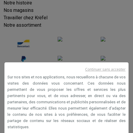
Notre histoire
Nos magasins
Travailler chez Krëfel
Notre assortiment
Continuer sans accepter
Sur nos sites et nos applications, nous recueillons à chacune de vos
visites des données vous concernant. Ces données nous
permettent de vous proposer les offres et services les plus
Conditions générales de vente
pertinents pour vous, et de vous adresser, en direct ou via des
Privacy
partenaires, des communications et publicités personnalisées et de
mesurer leur efficacité. Elles nous permettent également d’adapter
Disclaimer
le contenu de nos sites à vos préférences, de vous faciliter le
Cookies
partage de contenu sur les réseaux sociaux et de réaliser des
statistiques.