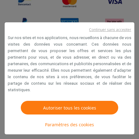
Continuer sans accepter
Sur nos sites et nos applications, nous recueillons à chacune de vos
visites des données vous concernant. Ces données nous
permettent de vous proposer les offres et services les plus
Conditions générales de vente
pertinents pour vous, et de vous adresser, en direct ou via des
Privacy
partenaires, des communications et publicités personnalisées et de
mesurer leur efficacité. Elles nous permettent également d’adapter
Disclaimer
le contenu de nos sites à vos préférences, de vous faciliter le
Cookies
partage de contenu sur les réseaux sociaux et de réaliser des
statistiques.
Krëfel NV - Steenstraat 44 - Industriezone 4 "T Sas",
1851 Humbeek, België
Autoriser tous les cookies
TVA BE 0400.673.544
Paramètres des cookies
Copyright 2026