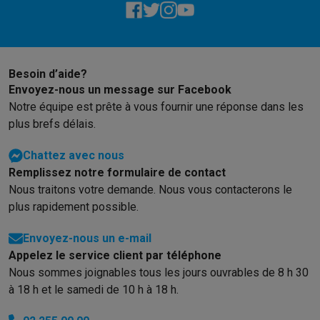
Gaming
PlayStation
PlayStation 5
Jeux PS5
Jeux PS4
Manettes PlaySta
Nintendo
Nintendo Switch 2
Jeux Nintendo Switch
Manettes Nin
Xbox
Jeux Xbox
Manettes Xbox
Casques Xbox
Accessoires Xb
PC gaming
PC portables gamer
PC gamer
Écrans gaming
Souris
Besoin d’aide?
Envoyez-nous un message sur Facebook
Setup gaming
Casques gaming
Microphones gaming
Chaises g
Notre équipe est prête à vous fournir une réponse dans les
Maison & objets connectés
plus brefs délais.
Montres connectées
Montres connectées
Trackers d’activité
Br
Mobilité
Trottinettes électriques
Dashcams
GPS
Coyote
Accessoi
Chattez avec nous
Sécurité & protection
Caméras de surveillance
Système d’alar
Remplissez notre formulaire de contact
Paiement connecté
Terminaux de paiement
Accessoires SumU
Nous traitons votre demande. Nous vous contacterons le
Ambiance & confort
Éclairage
Panneaux solaires plug & play
Ass
plus rapidement possible.
Divertissement
Smart TV
Enceintes connectées
Google TV Stre
Cuisine
Réfrigérateurs connectés
Lave-vaisselle connectés
Mac
Envoyez-nous un e-mail
Ménage & santé
Lave-linge connectés
Sèche-linge connectés
T
Appelez le service client par téléphone
Produits éco
Nous sommes joignables tous les jours ouvrables de 8 h 30
Éco-chèques
à 18 h et le samedi de 10 h à 18 h.
Éco-chèques info
Tous les produits éco
Toutes les promotions