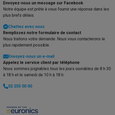
Éco-chèques info
Tous les produits éco
Toutes les promotions
Envoyez-nous un message sur Facebook
Reconditionné
Notre équipe est prête à vous fournir une réponse dans les
Smartphones reconditionnés
Tablettes reconditionnés
Ordinate
plus brefs délais.
Ménage
Machines à laver avec des éco-chèques
Sèche-linge avec des
Chattez avec nous
Petits appareils de cuisine
Remplissez notre formulaire de contact
Petits appareils de cuisine avec des éco-chèques
Machines à
Nous traitons votre demande. Nous vous contacterons le
Grands appareils de cuisine
plus rapidement possible.
Lave-vaisselle avec des éco-chèques
Réfrigerateurs avec de
Envoyez-nous un e-mail
Climatiseurs
Appelez le service client par téléphone
Climatiseurs avec des éco-chèques
Nous sommes joignables tous les jours ouvrables de 8 h 30
TV & audio
à 18 h et le samedi de 10 h à 18 h.
TV avec des éco-cheques
Enceintes Bluetooth avec des éco-
Multimédie & téléphonie
02 255 00 00
Smartphones avec des éco-cheques
Tablettes avec des éco-
En route
Trottinettes électriques avec des éco-chèques
Initiatives écologiques
Impact
Économies d'énergie
Recyclez votre vieux électro