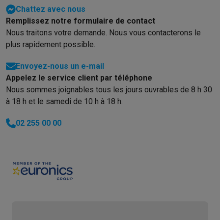
Éco-chèques info
Tous les produits éco
Toutes les promotions
Chattez avec nous
Reconditionné
Remplissez notre formulaire de contact
Smartphones reconditionnés
Tablettes reconditionnés
Ordinate
Nous traitons votre demande. Nous vous contacterons le
Ménage
plus rapidement possible.
Machines à laver avec des éco-chèques
Sèche-linge avec des
Petits appareils de cuisine
Envoyez-nous un e-mail
Petits appareils de cuisine avec des éco-chèques
Machines à
Appelez le service client par téléphone
Grands appareils de cuisine
Nous sommes joignables tous les jours ouvrables de 8 h 30
Lave-vaisselle avec des éco-chèques
Réfrigerateurs avec de
à 18 h et le samedi de 10 h à 18 h.
Climatiseurs
Climatiseurs avec des éco-chèques
02 255 00 00
TV & audio
TV avec des éco-cheques
Enceintes Bluetooth avec des éco-
Multimédie & téléphonie
Smartphones avec des éco-cheques
Tablettes avec des éco-
En route
Trottinettes électriques avec des éco-chèques
Initiatives écologiques
Impact
Économies d'énergie
Recyclez votre vieux électro