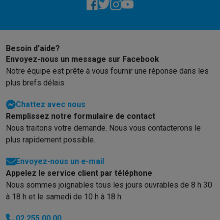
Gaming
PlayStation
PlayStation 5
Jeux PS5
Jeux PS4
Manettes PlaySta
Nintendo
Nintendo Switch 2
Jeux Nintendo Switch
Manettes Nin
Xbox
Jeux Xbox
Manettes Xbox
Casques Xbox
Accessoires Xb
Besoin d’aide?
PC gaming
PC portables gamer
PC gamer
Écrans gaming
Souris
Envoyez-nous un message sur Facebook
Setup gaming
Casques gaming
Microphones gaming
Chaises g
Notre équipe est prête à vous fournir une réponse dans les
Consoles de jeu
plus brefs délais.
Maison & objets connectés
Montres connectées
Montres connectées
Trackers d’activité
Br
Chattez avec nous
Mobilité
Trottinettes électriques
Dashcams
GPS
Coyote
Accessoi
Remplissez notre formulaire de contact
Sécurité & protection
Caméras de surveillance
Système d’alar
Nous traitons votre demande. Nous vous contacterons le
Paiement connecté
Terminaux de paiement
Accessoires SumU
plus rapidement possible.
Ambiance & confort
Éclairage
Panneaux solaires plug & play
Ass
Divertissement
Smart TV
Enceintes connectées
Google TV Stre
Envoyez-nous un e-mail
Cuisine
Réfrigérateurs connectés
Lave-vaisselle connectés
Mac
Appelez le service client par téléphone
Nous sommes joignables tous les jours ouvrables de 8 h 30
Ménage & santé
Lave-linge connectés
Sèche-linge connectés
T
à 18 h et le samedi de 10 h à 18 h.
Produits éco
Éco-chèques
02 255 00 00