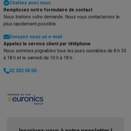
Chattez avec nous
Soldes
Toutes les soldes
Soldes gros électro
Soldes petit élec
Remplissez notre formulaire de contact
Actions
Deals du moment
Promotions
Cashbacks
Soldes
Black F
Nous traitons votre demande. Nous vous contacterons le
Voici pourquoi choisir Krëfel
Livraison offerte
Garantie du meille
plus rapidement possible.
Installation à domicile
Installation gros électro
Installation enca
Modes de paiement
Gift card
Écochèques
Acheter à crédit
Alma 
Envoyez-nous un e-mail
Service client
Réparation de votre appareil
Vérifiez votre heure 
Appelez le service client par téléphone
Gros électro & encastrable
Trouvez votre machine à laver idéal
Nous sommes joignables tous les jours ouvrables de 8 h 30
Petit électro
Beauté & santé
Ménage
Cuisine
Plus...
à 18 h et le samedi de 10 h à 18 h.
Télévision & Audio
Choisissez votre télévision idéale
Une encei
02 255 00 00
Sport & Loisirs
Choisir une montre connectée
Choisir une trotti
Outlet
Outlet
Toutes nos offres outlet
Outlet multimedia & téléphonie
O
Inscrivez-vous à notre newsletter !