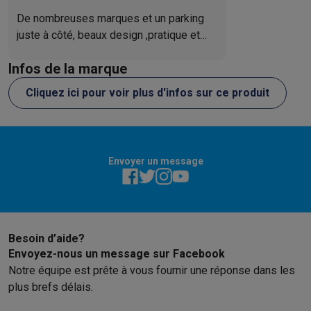
Reconditionné
De nombreuses marques et un parking
Smartphones reconditionnés
Tablettes reconditionnés
Ordinate
Ménage
juste à côté, beaux design ,pratique et
facile a utiliser
Machines à laver avec des éco-chèques
Sèche-linge avec des
Infos de la marque
Petits appareils de cuisine
Petits appareils de cuisine avec des éco-chèques
Machines à
Cliquez ici pour voir plus d'infos sur ce produit
Grands appareils de cuisine
Lave-vaisselle avec des éco-chèques
Réfrigerateurs avec de
Climatiseurs
Climatiseurs avec des éco-chèques
Envoyer un message
TV & audio
TV avec des éco-cheques
Enceintes Bluetooth avec des éco-
Multimédie & téléphonie
Smartphones avec des éco-cheques
Tablettes avec des éco-
Besoin d’aide?
En route
Envoyez-nous un message sur Facebook
Trottinettes électriques avec des éco-chèques
Notre équipe est prête à vous fournir une réponse dans les
Initiatives écologiques
plus brefs délais.
Impact
Économies d'énergie
Recyclez votre vieux électro
Info & actions