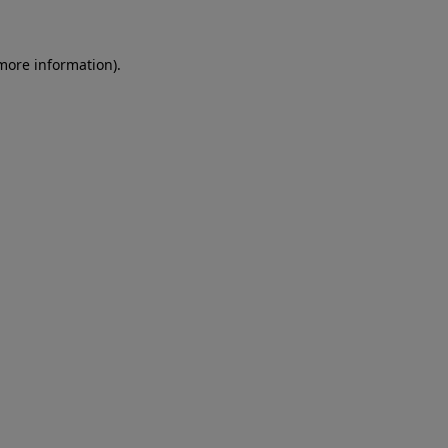
more information)
.