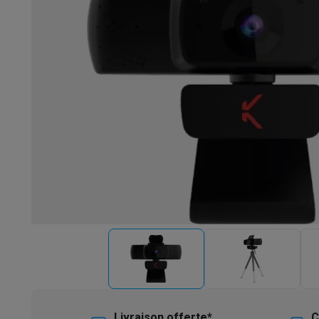
Robots & mixeurs
Robots de cuisine
Robots pâtissiers
Mix
Cuisson & vapeur
Cuiseurs multifonctions
Cuiseurs de riz 
Fun cooking
Gourmet
Fondues
Raclette
TeppanYaki
Appareil
Barbecues
Barbecues électriques
Barbecues au charbon
Ba
Boissons froides
Machines à jus
Machines à boissons péti
Ustensiles de cuisine
Poêles
Casseroles
Balances de cuis
Desserts
Gaufriers
Sorbetières
Crêpières
Desserts divers
Smart garden
Potagers d'intérieur
Plantes aromatiques
Mac
Ménage & airco
Aspirer
Aspirateurs
Aspirateurs robots
Aspirateurs balai
Asp
Robots d'entretien
Aspirateurs robots
Aspirateurs robots l
Nettoyer
Nettoyeurs de sols
Nettoyeurs à vapeur
Nettoyeur
Soin du linge
Centrales vapeur
Fers à repasser
Défroisseur
Couture
Machines à coudre
Accessoires
Climatisation
Climatiseurs mobiles
Aircoolers
Ventilateurs
A
Traitement de l'air
Purificateurs d'air
Humidificateurs
Déshum
Chauffer
Chauffage électrique
Couvertures chauffantes
Lavage & séchage
Machines à laver
Sèche-linge
Sets machi
Livraison offerte*
C