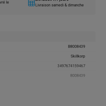
vré le
Livraison samedi & dimanche
B8008439
Accessoires
Skillkorp
3497674159467
8008439