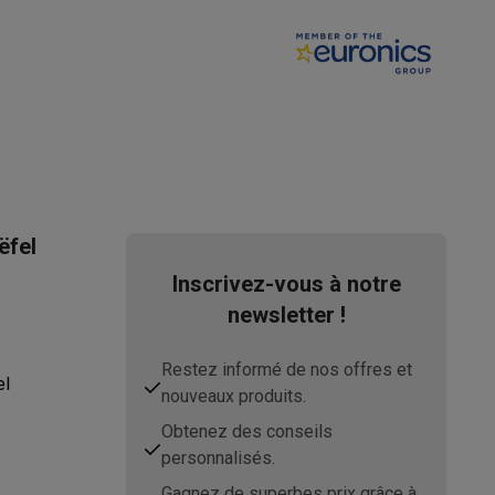
s Playstation
o Switch
lité virtuelle
SimRacing
Manettes gaming smartphones
Accessoi
ëfel
Inscrivez-vous à notre
newsletter !
rs de fumée
AirTags & traceurs GPS
Restez informé de nos offres et
el
nouveaux produits.
Obtenez des conseils
sine connectés
personnalisés.
sonne connectés
Brosses à dents électriques connectées
Babyp
Gagnez de superbes prix grâce à