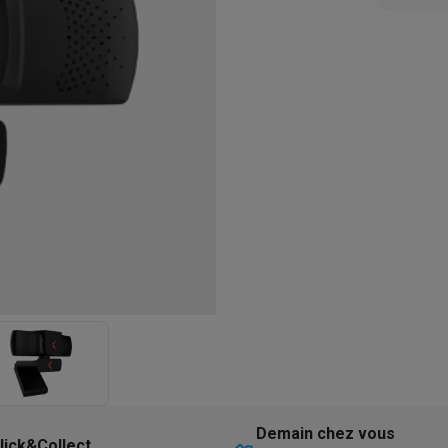
eurs
Blenders
Soupmakers
Hachoirs
Accessoires
et cuiseurs vapeur
Bouilloires
Robots chauffants
Machines à pâte
s à pizza
Accessoires
rbecues au gaz
Accessoires
llantes
Carafes filtrantes
Cartouches filtrantes
Machines à glaçon
ine
Machines sous vide
Ustensiles & gadgets de cuisine
hines à composter
Accessoires
irateurs traîneaux
Aspirateurs de table
Aspirateurs chantier
Sacs 
aveur
Robots tondeuses
Robots piscine
Robots lave-vitres
s tapis
Nettoyeurs haute pression
Nettoyeurs de vitres
Serpillièr
s vapeur
Centres de repassage
Planches à repasser
Accessoires
ccessoires
idificateurs
Stations météo
ne à laver et sèche-linge
Lave-linges séchants
Cadres de superp
Demain chez vous
lick&Collect