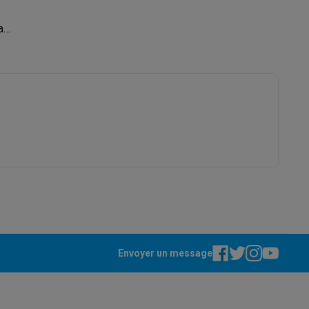
a
Galaxy Fold8
S26
Coques Galaxy Flip8 & Fold8 (Ultra)
rdinateurs de bureau
Envoyer un message