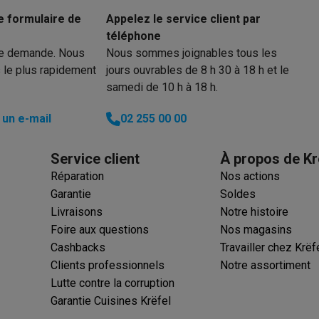
iciels
e formulaire de
Appelez le service client par
rts
Tapis de souris
Autres accessoires
téléphone
re demande. Nous
Nous sommes joignables tous les
yStation
Casques PlayStation
Casques VR Playstation
Accessoire
 le plus rapidement
jours ouvrables de 8 h 30 à 18 h et le
 Nintendo Switch
Casques Nintendo Switch
Accessoires Nintend
samedi de 10 h à 18 h.
s Xbox
uris gaming
Claviers gaming
Manettes gaming PC
un e-mail
02 255 00 00
es gaming
Bureaux gamer
TV gaming
Écrans gaming
Casques de réa
Service client
À propos de Kr
Réparation
Nos actions
té
Bracelets
Chargeurs
Garantie
Soldes
essoires trottinettes
Accessoires GPS
Livraisons
Notre histoire
alarme
Détecteur de mouvements
Sonnettes connectées
Détecteu
Foire aux questions
Nos magasins
SumUp
Cashbacks
Travailler chez Krëf
y
Assistant vocal
Stations météo
Clients professionnels
Notre assortiment
 Streamer
Apple TV
Piles & chargeurs
Prises & adaptateurs
Lutte contre la corruption
s
Machines expresso connectées
Fours connectés
Robots de cui
Garantie Cuisines Krëfel
tés
Traitement de l'air connectés
Aspirateurs connectés
Pèse-per