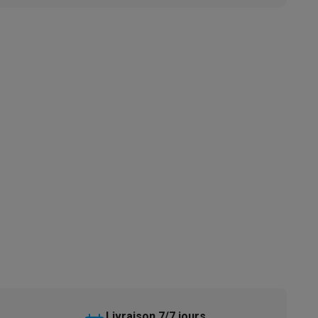
s
Tables de cuisson électriques
Accessoires
s
d'aspirateur
Accessoires
es
Accessoires
osition et socles
Étendoirs à linge
Livraison 7/7 jours