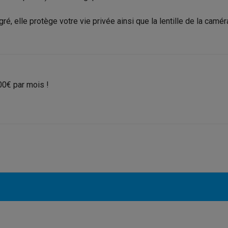
to instantanés
Appareils Canon
Appareils Nikon
Objectifs
ré, elle protège votre vie privée ainsi que la lentille de la camér
artes SD
Trépieds & supports
Accessoires action cam
M avec touches
Smartphones reconditionnés
iPhone 17
Samsung 
es coques
Protections d'écran
Coques iPhone 17
Coques Galaxy 
00€ par mois !
1920 x 1080
té
Bracelets
Chargeurs
les USB C
Câbles lightning
Powerbanks
Full HD
il
Supports GSM voiture
Cartes micro SD
Autres accessoires
es
ook
PC portables Windows
PC Copilot+
Chromebooks
Écrans PC
O
sques PC
Microphones
Stations d'acceuil
Lecteurs CD externes
 Tab
Housses pour tablette
Liseuses
Accessoires
2 MP
& Wi-Fi
Mesh Wi-Fi
Switchs
Câbles de réseau
Cartes SD
CD & DVD