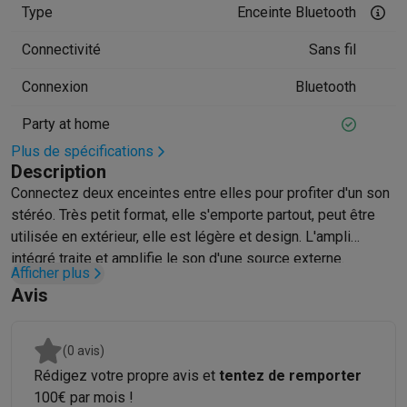
Type
Enceinte Bluetooth
Hygiène dentaire
Brosses à dents électriques
Brossettes
Hydro
Rasage
Rasoirs électriques
Tondeuses barbe
Tondeuses multif
Connectivité
Sans fil
Épilation
Épilateurs à lumière pulsée
Épilateurs
Rasoirs électriq
Connexion
Bluetooth
Beauté
Soin du visage
Masques LED
Miroirs
Manucure & pédicu
Massage
Massage pieds
Sièges de massage
Massage cou & 
Party at home
Santé
Pèse-personne
Tensiomètres
Électrostimulation
Appareils
Plus de spécifications
Pour le bébé
Babyphones
Tire-laits
Chauffe-biberons
Aérosols
H
Description
TV, audio & photo
Connectez deux enceintes entre elles pour profiter d'un son
TV & projecteurs
TV
TV avec barre de son
TV 2026
TV LG
TV Sam
stéréo. Très petit format, elle s'emporte partout, peut être
Périphériques TV
Barres de son
Home-cinema
Amplificateurs
Me
utilisée en extérieur, elle est légère et design. L'ampli
Casques & Écouteurs
Casques
Casques Bluetooth
Écouteurs
Éco
intégré traite et amplifie le son d'une source externe.
Enceintes
Enceintes
Enceintes Bluetooth
Enceintes connectées
Afficher plus
Avis
Audio domestique
Radios & réveils
Tourne-disque
Chaînes hifi
Navigation
Dashcams
GPS
Coyote
Accessoires GPS
Accessoires TV & audio
Supports
Câbles
Lecteurs multimédias
(0 avis)
Appareils photo
Appareils photo numériques
Appareils photo i
Rédigez votre propre avis et
tentez de remporter
Vidéo
GoPro
Action cams
Drones
Caméscopes
100€ par mois !