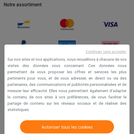
Notre assortiment
Continuer sans accepter
Sur nos sites et nos applications, nous recueillons à chacune de vos
visites des données vous concernant. Ces données nous
permettent de vous proposer les offres et services les plus
Conditions générales de vente
pertinents pour vous, et de vous adresser, en direct ou via des
Privacy
partenaires, des communications et publicités personnalisées et de
mesurer leur efficacité. Elles nous permettent également d’adapter
Disclaimer
le contenu de nos sites à vos préférences, de vous faciliter le
Cookies
partage de contenu sur les réseaux sociaux et de réaliser des
statistiques.
Krëfel NV - Steenstraat 44 - Industriezone 4 "T Sas",
1851 Humbeek, België
Autoriser tous les cookies