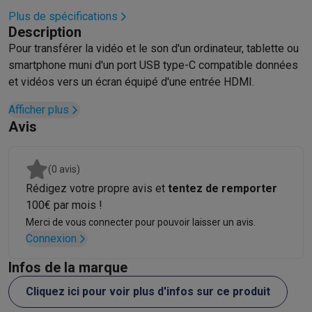
Hygiène dentaire
Brosses à dents électriques
Brossettes
Hydro
Plus de spécifications
Description
Rasage
Rasoirs électriques
Tondeuses barbe
Tondeuses multif
Pour transférer la vidéo et le son d'un ordinateur, tablette ou
Épilation
Épilateurs à lumière pulsée
Épilateurs
Rasoirs électriq
smartphone muni d'un port USB type-C compatible données
Beauté
Soin du visage
Masques LED
Miroirs
Manucure & pédicu
et vidéos vers un écran équipé d'une entrée HDMI.
Massage
Massage pieds
Sièges de massage
Massage cou & 
Santé
Pèse-personne
Tensiomètres
Électrostimulation
Appareils
Afficher plus
Pour le bébé
Babyphones
Tire-laits
Chauffe-biberons
Aérosols
H
Avis
TV, audio & photo
TV & projecteurs
TV
TV avec barre de son
TV 2026
TV LG
TV Sam
(0 avis)
Périphériques TV
Barres de son
Home-cinema
Amplificateurs
Me
Rédigez votre propre avis et
tentez de remporter
Casques & Écouteurs
Casques
Casques Bluetooth
Écouteurs
Éco
100€ par mois !
Enceintes
Enceintes
Enceintes Bluetooth
Enceintes connectées
Merci de vous connecter pour pouvoir laisser un avis.
Audio domestique
Radios & réveils
Tourne-disque
Chaînes hifi
Connexion
Navigation
Dashcams
GPS
Coyote
Accessoires GPS
Accessoires TV & audio
Supports
Câbles
Lecteurs multimédias
Infos de la marque
Appareils photo
Appareils photo numériques
Appareils photo i
Cliquez ici pour voir plus d'infos sur ce produit
Vidéo
GoPro
Action cams
Drones
Caméscopes