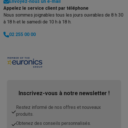
Reconditionné
Envoyez-nous un e-mail
Smartphones reconditionnés
Tablettes reconditionnés
Ordinate
Appelez le service client par téléphone
Ménage
Nous sommes joignables tous les jours ouvrables de 8 h 30
Machines à laver avec des éco-chèques
Sèche-linge avec des
à 18 h et le samedi de 10 h à 18 h.
Petits appareils de cuisine
02 255 00 00
Petits appareils de cuisine avec des éco-chèques
Machines à
Grands appareils de cuisine
Lave-vaisselle avec des éco-chèques
Réfrigerateurs avec de
Climatiseurs
Climatiseurs avec des éco-chèques
TV & audio
TV avec des éco-cheques
Enceintes Bluetooth avec des éco-
Multimédie & téléphonie
Smartphones avec des éco-cheques
Tablettes avec des éco-
Inscrivez-vous à notre newsletter !
En route
Trottinettes électriques avec des éco-chèques
Restez informé de nos offres et nouveaux
Initiatives écologiques
produits.
Impact
Économies d'énergie
Recyclez votre vieux électro
Obtenez des conseils personnalisés.
Info & actions