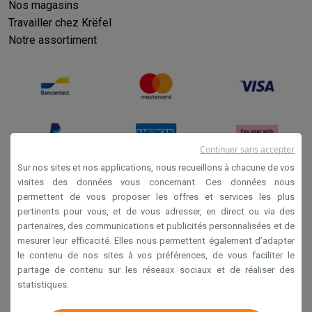
Nos magasins
Travailler chez Krëfel
Notre assortiment
Continuer sans accepter
Sur nos sites et nos applications, nous recueillons à chacune de vos
visites des données vous concernant. Ces données nous
permettent de vous proposer les offres et services les plus
Conditions générales de vente
pertinents pour vous, et de vous adresser, en direct ou via des
Privacy
partenaires, des communications et publicités personnalisées et de
mesurer leur efficacité. Elles nous permettent également d’adapter
Disclaimer
le contenu de nos sites à vos préférences, de vous faciliter le
Cookies
partage de contenu sur les réseaux sociaux et de réaliser des
statistiques.
Krëfel NV - Steenstraat 44 - Industriezone 4 "T Sas",