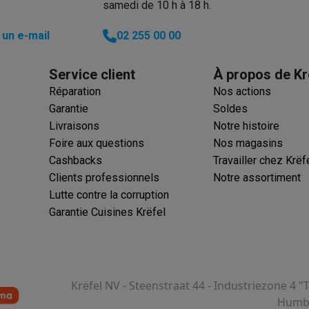
samedi de 10 h à 18 h.
iciels
rts
Tapis de souris
Autres accessoires
un e-mail
02 255 00 00
yStation
Casques PlayStation
Casques VR Playstation
Accessoire
Service client
À propos de Kr
 Nintendo Switch
Casques Nintendo Switch
Accessoires Nintend
Réparation
Nos actions
s Xbox
Garantie
Soldes
uris gaming
Claviers gaming
Manettes gaming PC
Livraisons
Notre histoire
es gaming
Bureaux gamer
TV gaming
Écrans gaming
Casques de réa
Foire aux questions
Nos magasins
Cashbacks
Travailler chez Krëf
té
Bracelets
Chargeurs
Clients professionnels
Notre assortiment
essoires trottinettes
Accessoires GPS
Lutte contre la corruption
alarme
Détecteur de mouvements
Sonnettes connectées
Détecteu
Garantie Cuisines Krëfel
SumUp
y
Assistant vocal
Stations météo
 Streamer
Apple TV
Piles & chargeurs
Prises & adaptateurs
s
Machines expresso connectées
Fours connectés
Robots de cui
tés
Traitement de l'air connectés
Aspirateurs connectés
Pèse-per
Krëfel NV - Steenstraat 44 - Industriezone 4 "
Humbe