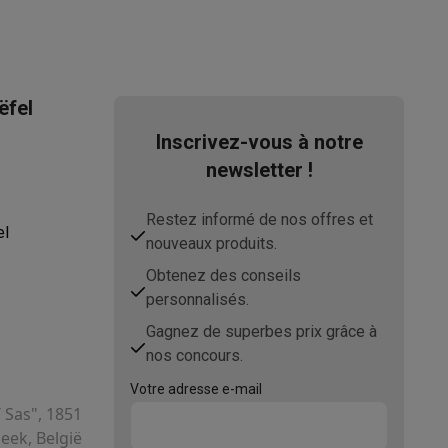
s Playstation
ëfel
o Switch
Inscrivez-vous à notre
newsletter !
lité virtuelle
SimRacing
Manettes gaming smartphones
Accessoi
Restez informé de nos offres et
el
nouveaux produits.
Obtenez des conseils
rs de fumée
AirTags & traceurs GPS
personnalisés.
Gagnez de superbes prix grâce à
nos concours.
sine connectés
Votre adresse e-mail
sonne connectés
Brosses à dents électriques connectées
Babyp
T Sas", 1851
ek, België