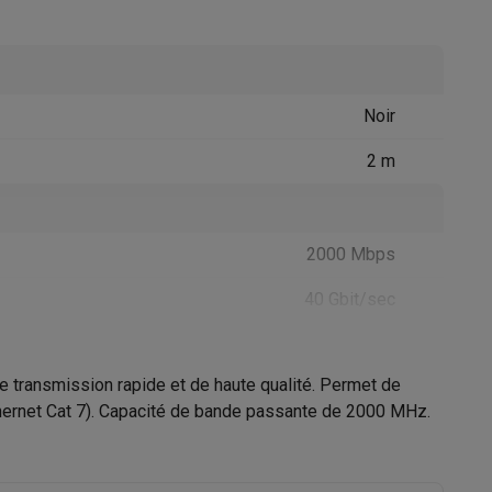
Noir
2 m
Accessoires
2000 Mbps
40 Gbit/sec
CAT8
e transmission rapide et de haute qualité. Permet de
 ethernet Cat 7). Capacité de bande passante de 2000 MHz.
B8010657
Adeqwat