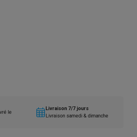
s
Tables de cuisson électriques
Accessoires
s
d'aspirateur
Accessoires
es
Accessoires
Livraison 7/7 jours
vré le
Livraison samedi & dimanche
osition et socles
Étendoirs à linge