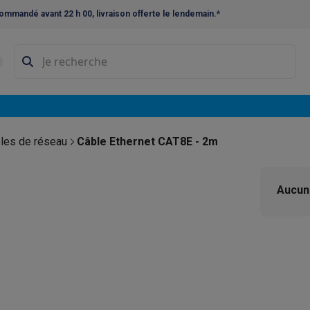
ommandé avant 22 h 00, livraison offerte le lendemain.*
ne à laver et sèche-linge
Lave-linges séchants
Cadres de superp
s
Lave-vaisselle pose-libre
ables
Réfrigérateurs pose-libre
Frigos américains
Caves à vin
Cong
 encastrables
Réfrigérateurs encastrables
Congélateurs encastra
les de réseau
Câble Ethernet CAT8E - 2m
ues vitrocéramiques
Taques au gaz
Taques avec hotte intégrée
P
Aucun 
triques
Cuisinières au gaz
à café et expresso
nes à expresso
Machines à capsules & dosettes
Nespresso
Dol
cheuses
Machines à jus
Cuits oeufs
Yaourtières
Accessoires
ines à croque-monsieur
Accessoires