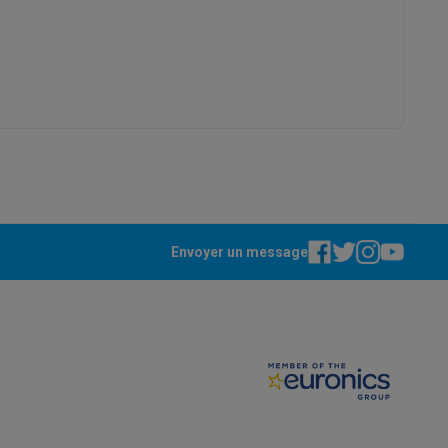
3497674181031
8010657
Galaxy Fold8
S26
Coques Galaxy Flip8 & Fold8 (Ultra)
Envoyer un message
rdinateurs de bureau