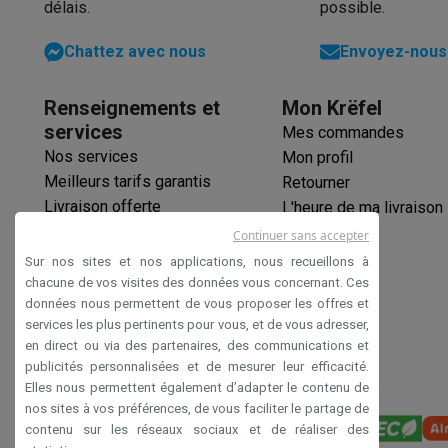
délais.
possible.
Logiciels
Windows & Microsoft Office
Anti-Virus
Autres log
Accessoires IT
Chargeurs & câbles
Housses & sacs
Suppo
Chattez avec nous
Envoyez-nous 
Gaming
PlayStation
PlayStation 5
Jeux PS5
Jeux PS4
Manettes Pla
Renseignements et
Mon Krëfel
Nintendo
Nintendo Switch 2
Jeux Nintendo Switch
Manettes
services
Mes commandes
Xbox
Jeux Xbox
Manettes Xbox
Casques Xbox
Accessoire
Nos services
Mon profil
PC gaming
PC portables gamer
PC gamer
Écrans gaming
So
Meilleurs tarifs garantis
Retourner
Setup gaming
Casques gaming
Microphones gaming
Chais
Livraison offerte
L'heure de ma livraison
Maison & objets connectés
Garantie prolongée
Montres connectées
Montres connectées
Trackers d’activi
Continuer sans accepter
Éco-chèques
Mobilité
Trottinettes électriques
Dashcams
GPS
Coyote
Acc
Sur nos sites et nos applications, nous recueillons à
Paiement sécurisé
Sécurité & protection
Caméras de surveillance
Système d’
chacune de vos visites des données vous concernant. Ces
données nous permettent de vous proposer les offres et
Déclaration d'accessibilité
Paiement connecté
Terminaux de paiement
Accessoires 
services les plus pertinents pour vous, et de vous adresser,
Ambiance & confort
Éclairage
Panneaux solaires plug & pla
en direct ou via des partenaires, des communications et
Divertissement
Smart TV
Enceintes connectées
Google TV
publicités personnalisées et de mesurer leur efficacité.
Cuisine
Réfrigérateurs connectés
Lave-vaisselle connecté
Elles nous permettent également d’adapter le contenu de
Ménage & santé
Lave-linge connectés
Sèche-linge connec
nos sites à vos préférences, de vous faciliter le partage de
contenu sur les réseaux sociaux et de réaliser des
Produits éco