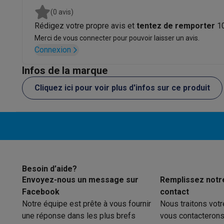
Appareils photo
Appareils photo numériques
Appareils pho
(0 avis)
Vidéo
GoPro
Action cams
Drones
Caméscopes
Rédigez votre propre avis et
tentez de remporter
1
Accessoires photo
Housses de transport
Flashs & filtres
C
Merci de vous connecter pour pouvoir laisser un avis.
Téléphonie & montres connectées
Connexion
GSM
Smartphones
Apple iPhone
Smartphones Samsung
GS
Reconditionné
Smartphones reconditionnés
Rachat
Infos de la marque
Protection GSM
Coques iPhone
Coques Samsung
Toutes l
Cliquez ici pour voir plus d'infos sur ce produit
Montres connectées
Montres connectées
Trackers d’activi
Chargeurs GSM
Chargeurs et câbles
Chargeurs sans fil
Câb
Accessoires GSM
AirTags & traceurs GPS
Écouteurs sans f
Téléphones fixes
Téléphones fixes
Talkie walkie
Babyphon
Ordinateurs & tablettes
Ordinateurs
PC portables
PC portables gamer
Apple MacB
Périphériques IT
Souris
Claviers
Webcams
Enceintes PC
Ca
Besoin d’aide?
Tablettes & liseuses
Tablettes
Apple iPad
Samsung Galaxy
Envoyez-nous un message sur
Remplissez notr
Imprimer
Imprimantes
Cartouches d'encre & papier
Cricut
Facebook
contact
Réseau & wifi
Routeurs & points d'accès
Adaptateurs CPL 
Notre équipe est prête à vous fournir
Nous traitons vot
Mémoire & stockage
Disques durs externes
SSD
Clés USB
une réponse dans les plus brefs
vous contacterons