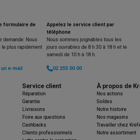
iciels
rts
Tapis de souris
Autres accessoires
e formulaire de
Appelez le service client par
yStation
Casques PlayStation
Casques VR Playstation
Accessoire
téléphone
 Nintendo Switch
Casques Nintendo Switch
Accessoires Nintend
re demande. Nous
Nous sommes joignables tous les
s Xbox
 le plus rapidement
jours ouvrables de 8 h 30 à 18 h et le
uris gaming
Claviers gaming
Manettes gaming PC
samedi de 10 h à 18 h.
es gaming
Bureaux gamer
TV gaming
Écrans gaming
Casques de réa
un e-mail
02 255 00 00
té
Bracelets
Chargeurs
essoires trottinettes
Accessoires GPS
Service client
À propos de Kr
alarme
Détecteur de mouvements
Sonnettes connectées
Détecteu
Réparation
Nos actions
SumUp
Garantie
Soldes
y
Assistant vocal
Stations météo
Livraisons
Notre histoire
 Streamer
Apple TV
Piles & chargeurs
Prises & adaptateurs
Foire aux questions
Nos magasins
s
Machines expresso connectées
Fours connectés
Robots de cui
Cashbacks
Travailler chez Krëf
tés
Traitement de l'air connectés
Aspirateurs connectés
Pèse-per
Clients professionnels
Notre assortiment