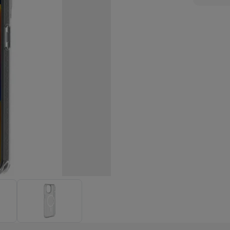
eurs
Blenders
Soupmakers
Hachoirs
Accessoires
et cuiseurs vapeur
Bouilloires
Robots chauffants
Machines à pâte
s à pizza
Accessoires
rbecues au gaz
Accessoires
llantes
Carafes filtrantes
Cartouches filtrantes
Machines à glaçon
ine
Machines sous vide
Ustensiles & gadgets de cuisine
hines à composter
Accessoires
irateurs traîneaux
Aspirateurs de table
Aspirateurs chantier
Sacs 
aveur
Robots tondeuses
Robots piscine
Robots lave-vitres
s tapis
Nettoyeurs haute pression
Nettoyeurs de vitres
Serpillièr
s vapeur
Centres de repassage
Planches à repasser
Accessoires
ccessoires
idificateurs
Stations météo
ne à laver et sèche-linge
Lave-linges séchants
Cadres de superp