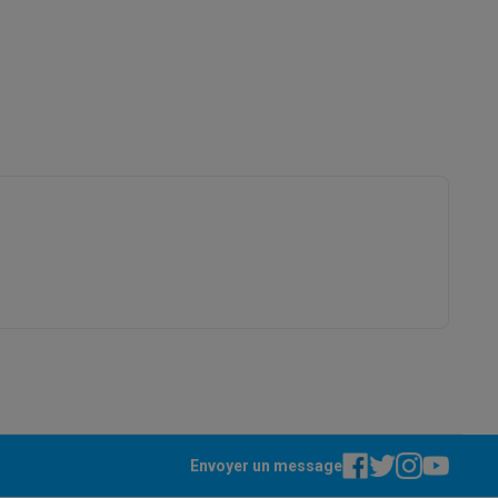
B8010844
Adeqwat
Galaxy Fold8
3497674182755
8010844
S26
Coques Galaxy Flip8 & Fold8 (Ultra)
rdinateurs de bureau
Envoyer un message