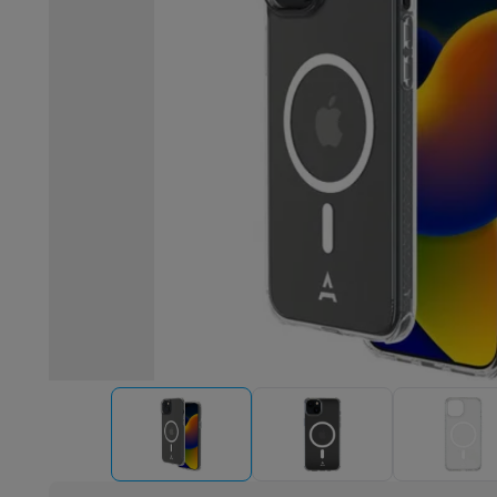
Robots & mixeurs
Robots de cuisine
Robots pâtissiers
Mix
Cuisson & vapeur
Cuiseurs multifonctions
Cuiseurs de riz 
Fun cooking
Gourmet
Fondues
Raclette
TeppanYaki
Appareil
Barbecues
Barbecues électriques
Barbecues au charbon
Ba
Boissons froides
Machines à jus
Machines à boissons péti
Ustensiles de cuisine
Poêles
Casseroles
Balances de cuis
Desserts
Gaufriers
Sorbetières
Crêpières
Desserts divers
Smart garden
Potagers d'intérieur
Plantes aromatiques
Mac
Ménage & airco
Aspirer
Aspirateurs
Aspirateurs robots
Aspirateurs balai
Asp
Robots d'entretien
Aspirateurs robots
Aspirateurs robots l
Nettoyer
Nettoyeurs de sols
Nettoyeurs à vapeur
Nettoyeur
Soin du linge
Centrales vapeur
Fers à repasser
Défroisseur
Couture
Machines à coudre
Accessoires
Climatisation
Climatiseurs mobiles
Aircoolers
Ventilateurs
A
Traitement de l'air
Purificateurs d'air
Humidificateurs
Déshum
Chauffer
Chauffage électrique
Couvertures chauffantes
Lavage & séchage
Machines à laver
Sèche-linge
Sets machi