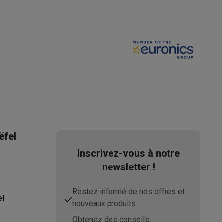
s Playstation
o Switch
lité virtuelle
SimRacing
Manettes gaming smartphones
Accessoi
ëfel
rs de fumée
AirTags & traceurs GPS
Inscrivez-vous à notre
newsletter !
sine connectés
Restez informé de nos offres et
el
sonne connectés
Brosses à dents électriques connectées
Babyp
nouveaux produits.
Obtenez des conseils