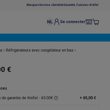
Marques
Service clientèle
Garantie Cuisines Krëfel
NL
Se connecter
osition et socles
Étendoirs à linge
élateurs
bles
Caves à vin encastrables
Micro-ondes encastrables
Machines
ur
Réfrigérateurs avec congélateur en bas
oêles
Casseroles
00 €
ices
ce Gusto
Cafetières
Café, capsules & dosettes
Accessoires
 de garantie de Krëfel - 65.00€
+
65,00 €