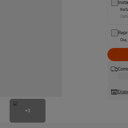
eurs
Blenders
Soupmakers
Hachoirs
Accessoires
Insta
et cuiseurs vapeur
Bouilloires
Robots chauffants
Machines à pâte
Inst
s à pizza
Accessoires
Opti
rbecues au gaz
Accessoires
llantes
Carafes filtrantes
Cartouches filtrantes
Machines à glaçon
Repr
ine
Machines sous vide
Ustensiles & gadgets de cuisine
Oui,
hines à composter
Accessoires
irateurs traîneaux
Aspirateurs de table
Aspirateurs chantier
Sacs 
Comm
aveur
Robots tondeuses
Robots piscine
Robots lave-vitres
s tapis
Nettoyeurs haute pression
Nettoyeurs de vitres
Serpillièr
s vapeur
Centres de repassage
Planches à repasser
Accessoires
Disp
ccessoires
idificateurs
Stations météo
+
3
ne à laver et sèche-linge
Lave-linges séchants
Cadres de superp