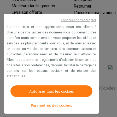
Éco-chèques
Meilleurs tarifs garantis
Retourner
Éco-chèques info
Tous les produits éco
Toutes les promot
Livraison offerte
L'heure de ma livraison
Reconditionné
Garantie prolongée
Continuer sans accepter
Smartphones reconditionnés
Tablettes reconditionnés
Ordi
Éco-chèques
Sur nos sites et nos applications, nous recueillons à
Ménage
Paiement sécurisé
chacune de vos visites des données vous concernant. Ces
Machines à laver avec des éco-chèques
Sèche-linge ave
données nous permettent de vous proposer les offres et
Déclaration d'accessibilité
Petits appareils de cuisine
services les plus pertinents pour vous, et de vous adresser,
Petits appareils de cuisine avec des éco-chèques
Machin
en direct ou via des partenaires, des communications et
Grands appareils de cuisine
publicités personnalisées et de mesurer leur efficacité.
Lave-vaisselle avec des éco-chèques
Réfrigerateurs ave
Elles nous permettent également d’adapter le contenu de
nos sites à vos préférences, de vous faciliter le partage de
Climatiseurs
contenu sur les réseaux sociaux et de réaliser des
Climatiseurs avec des éco-chèques
statistiques.
TV & audio
TV avec des éco-cheques
Enceintes Bluetooth avec des 
Conditions générales de vente
Privacy
Disclaimer
Cookies
Autoriser tous les cookies
Multimédie & téléphonie
Smartphones avec des éco-cheques
Tablettes avec des 
En route
Paramètres des cookies
Trottinettes électriques avec des éco-chèques