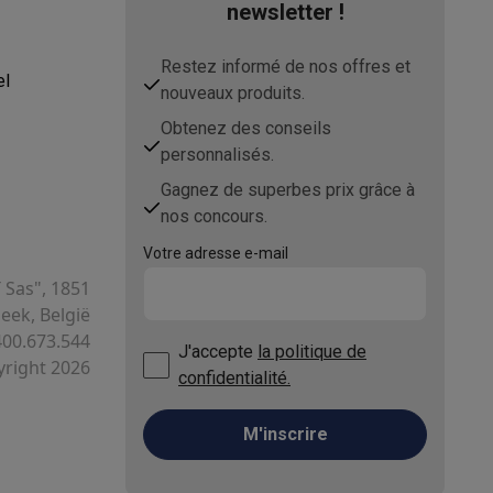
newsletter !
Restez informé de nos offres et
el
nouveaux produits.
Obtenez des conseils
asser avec des éco-chèques
Aspirateurs balai avec éco-cheques
personnalisés.
Gagnez de superbes prix grâce à
-chèques
Carafes filtrantes
Accessoires de cuisine avec des éc
nos concours.
ec des éco-chèques
Cuisinières avec des éco-chèques
Hottes a
Votre adresse e-mail
T Sas", 1851
ek, België
400.673.544
J'accepte
la politique de
s éco-cheques
Tourne-disque avec éco-cheques
right 2026
confidentialité.
c des éco-chèques
Powerbanks avec des éco-cheques
Encre et 
M'inscrire