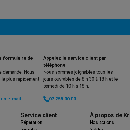
iciels
Produit information
16 °C
rts
Tapis de souris
Autres accessoires
Code Krëfel
38 °C
yStation
Casques PlayStation
Casques VR Playstation
Accessoire
Marque
Congélateur
 Nintendo Switch
Casques Nintendo Switch
Accessoires Nintend
s Xbox
EAN
uris gaming
Claviers gaming
Manettes gaming PC
Code du vendeur
es gaming
Bureaux gamer
TV gaming
Écrans gaming
Casques de réa
Mécanique
e formulaire de
Appelez le service client par
téléphone
Analogue
té
Bracelets
Chargeurs
re demande. Nous
Nous sommes joignables tous les
essoires trottinettes
Accessoires GPS
 le plus rapidement
jours ouvrables de 8 h 30 à 18 h et le
Au plafond
alarme
Détecteur de mouvements
Sonnettes connectées
Détecteu
samedi de 10 h à 18 h.
SumUp
y
Assistant vocal
Stations météo
un e-mail
02 255 00 00
 Streamer
Apple TV
Piles & chargeurs
Prises & adaptateurs
s
Machines expresso connectées
Fours connectés
Robots de cui
Service client
À propos de Kr
tés
Traitement de l'air connectés
Aspirateurs connectés
Pèse-per
Réparation
Nos actions
Garantie
Soldes