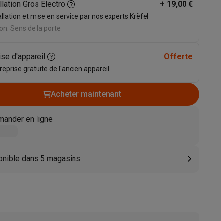
llation Gros Electro
+
19,00 €
s
Tables de cuisson électriques
Accessoires
allation et mise en service par nos experts Krëfel
on: Sens de la porte
s
ise d'appareil
Offerte
 reprise gratuite de l'ancien appareil
Acheter maintenant
d'aspirateur
Accessoires
ander en ligne
es
Accessoires
onible dans 5 magasins
osition et socles
Étendoirs à linge