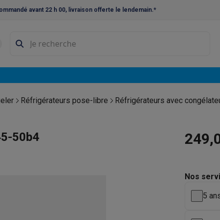
ommandé avant 22 h 00, livraison offerte le lendemain.*
ne à laver et sèche-linge
Lave-linges séchants
Cadres de superp
s
Lave-vaisselle pose-libre
ables
Réfrigérateurs pose-libre
Frigos américains
Caves à vin
Cong
 encastrables
Réfrigérateurs encastrables
Congélateurs encastra
eler
Réfrigérateurs pose-libre
Réfrigérateurs avec congélate
ues vitrocéramiques
Taques au gaz
Taques avec hotte intégrée
P
45-50b4
249,
triques
Cuisinières au gaz
à café et expresso
Nos serv
nes à expresso
Machines à capsules & dosettes
Nespresso
Dol
5 ans
cheuses
Machines à jus
Cuits oeufs
Yaourtières
Accessoires
ines à croque-monsieur
Accessoires