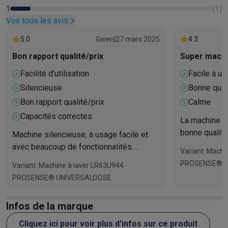
1
(
1
)
Soldes
Toutes les soldes
Soldes gros électro
Soldes petit élec
Voir tous les avis
Actions
Deals du moment
Promotions
Cashbacks
Soldes
Black F
Voici pourquoi choisir Krëfel
Livraison offerte
Garantie du meille
5.0
Gwen
|
27 mars 2025
4.3
Installation à domicile
Installation gros électro
Installation enca
Bon rapport qualité/prix
Super mach
Modes de paiement
Gift card
Écochèques
Acheter à crédit
Alma 
Facilité d’utilisation
Facile à uti
Service client
Réparation de votre appareil
Vérifiez votre heure 
Gros électro & encastrable
Trouvez votre machine à laver idéal
Silencieuse
Bonne qual
Petit électro
Beauté & santé
Ménage
Cuisine
Plus...
Bon rapport qualité/prix
Calme
Télévision & Audio
Choisissez votre télévision idéale
Une encei
Capacités correctes
La machine es
Sport & Loisirs
Choisir une montre connectée
Choisir une trotti
bonne qualité
Machine silencieuse, à usage facile et
Outlet
satisfait :-)
avec beaucoup de fonctionnalités.
Outlet
Toutes nos offres outlet
Outlet multimedia & téléphonie
O
Variant: Machi
Fraîcheur prolongée du linge.
PROSENSE® U
Variant: Machine à laver LR63U944
PROSENSE® UNIVERSALDOSE
Infos de la marque
Cliquez ici pour voir plus d'infos sur ce produit