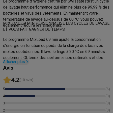
Reconditionné
Le programme d’hygiène certifié par Swissatestest un cycle
Smartphones reconditionnés
Tablettes reconditionnés
Ordinate
de lavage haut-performance qui élimine plus de 99,99 % des
Ménage
bactéries et virus des vêtements. En maintenant votre
Machines à laver avec des éco-chèques
Sèche-linge avec des
température de lavage au-dessus de 60 °C, vous pouvez
MIXLOAD 69 MIN PERSONNALISE LES CYCLES DE LAVAGE
Petits appareils de cuisine
également réduire les allergènes.
ET VOUS FAIT GAGNER DU TEMPS
Petits appareils de cuisine avec des éco-chèques
Machines à
Grands appareils de cuisine
Le programme MixLoad 69 min ajuste la consommation
Lave-vaisselle avec des éco-chèques
Réfrigerateurs avec de
d’énergie en fonction du poids de la charge des lessives
Climatiseurs
mixtes quotidiennes. Il lave le linge à 30 °C en 69 minutes
Climatiseurs avec des éco-chèques
seulement. Obtenez des performances optimales et des
Afficher plus
TV & audio
résultats de nettoyage exceptionnels avec MixLoad 69 min.
Avis
TV avec des éco-cheques
Enceintes Bluetooth avec des éco-
Multimédie & téléphonie
4.2
(10 avis)
Smartphones avec des éco-cheques
Tablettes avec des éco-
En route
5
(
6
)
Trottinettes électriques avec des éco-chèques
4
(
3
)
Initiatives écologiques
3
(
0
)
Impact
Économies d'énergie
Recyclez votre vieux électro
2
(
0
)
Info & actions