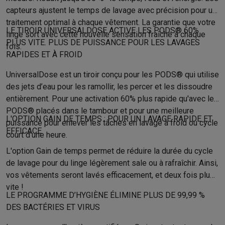
Gaming
capteurs ajustent le temps de lavage avec précision pour un
PlayStation
PlayStation 5
Jeux PS5
Jeux PS4
Manettes PlaySta
traitement optimal à chaque vêtement. La garantie que votre
Nintendo
Nintendo Switch 2
Jeux Nintendo Switch
Manettes Nin
LE TIROIR UNIVERSALDOSE ACTIVE LES PODS® 60%
linge sort avec cette nouvelle sensation fraîche à chaque
Xbox
Jeux Xbox
Manettes Xbox
Casques Xbox
Accessoires Xb
PLUS VITE. PLUS DE PUISSANCE POUR LES LAVAGES
fois.
PC gaming
PC portables gamer
PC gamer
Écrans gaming
Souris
RAPIDES ET À FROID
Setup gaming
Casques gaming
Microphones gaming
Chaises g
UniversalDose est un tiroir conçu pour les PODS® qui utilise
Maison & objets connectés
des jets d’eau pour les ramollir, les percer et les dissoudre
Montres connectées
Montres connectées
Trackers d’activité
Br
entièrement. Pour une activation 60% plus rapide qu'avec les
Mobilité
Trottinettes électriques
Dashcams
GPS
Coyote
Accessoi
PODS® placés dans le tambour et pour une meilleure
Sécurité & protection
Caméras de surveillance
Système d’alar
L'OPTION GAIN DE TEMPS : POUR UN LAVAGE RAPIDE ET
puissance pour enlever les tâches en lavage à froid ou cycle
Paiement connecté
Terminaux de paiement
Accessoires SumU
EFFICACE
court d’une heure.
Ambiance & confort
Éclairage
Panneaux solaires plug & play
Ass
L'option Gain de temps permet de réduire la durée du cycle
Divertissement
Smart TV
Enceintes connectées
Google TV Stre
de lavage pour du linge légèrement sale ou à rafraîchir. Ainsi,
Cuisine
Réfrigérateurs connectés
Lave-vaisselle connectés
Mac
vos vêtements seront lavés efficacement, et deux fois plus
Ménage & santé
Lave-linge connectés
Sèche-linge connectés
T
vite !
Produits éco
LE PROGRAMME D’HYGIÈNE ÉLIMINE PLUS DE 99,99 %
Éco-chèques
DES BACTÉRIES ET VIRUS
Éco-chèques info
Tous les produits éco
Toutes les promotions