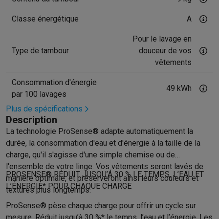
Accessoires photo
Housses de transport
Flashs & filtres
Carte
Téléphonie & montres connectées
Classe énergétique
A
GSM
Smartphones
Apple iPhone
Smartphones Samsung
GSM av
Reconditionné
Smartphones reconditionnés
Rachat
Pour le lavage en
Protection GSM
Coques iPhone
Coques Samsung
Toutes les c
Type de tambour
douceur de vos
Montres connectées
Montres connectées
Trackers d’activité
Br
vêtements
Chargeurs GSM
Chargeurs et câbles
Chargeurs sans fil
Câbles 
Consommation d'énergie
Accessoires GSM
AirTags & traceurs GPS
Écouteurs sans fil
Su
49 kWh
par 100 lavages
Téléphones fixes
Téléphones fixes
Talkie walkie
Babyphones
Plus de spécifications
Ordinateurs & tablettes
Description
Ordinateurs
PC portables
PC portables gamer
Apple MacBook
P
La technologie ProSense® adapte automatiquement la
Périphériques IT
Souris
Claviers
Webcams
Enceintes PC
Casque
durée, la consommation d'eau et d'énergie à la taille de la
Tablettes & liseuses
Tablettes
Apple iPad
Samsung Galaxy Tab
charge, qu'il s'agisse d'une simple chemise ou de
Imprimer
Imprimantes
Cartouches d'encre & papier
Cricut
l'ensemble de votre linge. Vos vêtements seront lavés de
Réseau & wifi
Routeurs & points d'accès
Adaptateurs CPL & Wi
PROSENSE® RÉDUIT JUSQU’Á 30 % LE TEMPS, L’EAU ET
manière optimale, et préserveront ainsi leurs couleurs et
Mémoire & stockage
Disques durs externes
SSD
Clés USB
Cart
L’ÉNERGIE* POUR CHAQUE CHARGE
textures plus longtemps.
Logiciels
Windows & Microsoft Office
Anti-Virus
Autres logiciel
ProSense® pèse chaque charge pour offrir un cycle sur
Accessoires IT
Chargeurs & câbles
Housses & sacs
Supports
T
mesure. Réduit jusqu’à 30 %* le temps, l’eau et l’énergie. Les