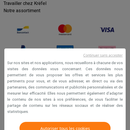
Travailler chez Krëfel
Notre assortiment
Continuer sans accepter
Sur nos sites et nos applications, nous recueillons à chacune de vos
visites des données vous concernant. Ces données nous
permettent de vous proposer les offres et services les plus
Conditions générales de vente
pertinents pour vous, et de vous adresser, en direct ou via des
Privacy
partenaires, des communications et publicités personnalisées et de
mesurer leur efficacité. Elles nous permettent également d’adapter
Disclaimer
le contenu de nos sites à vos préférences, de vous faciliter le
Cookies
partage de contenu sur les réseaux sociaux et de réaliser des
statistiques.
Krëfel NV - Steenstraat 44 - Industriezone 4 "T Sas",
Autoriser tous les cookies
1851 Humbeek, België