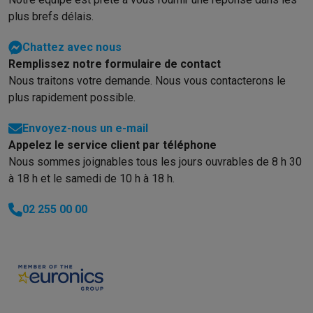
Info & actions
plus brefs délais.
Soldes
Toutes les soldes
Soldes gros électro
Soldes petit élec
Chattez avec nous
Actions
Deals du moment
Promotions
Cashbacks
Soldes
Black F
Remplissez notre formulaire de contact
Voici pourquoi choisir Krëfel
Livraison offerte
Garantie du meille
Nous traitons votre demande. Nous vous contacterons le
Installation à domicile
Installation gros électro
Installation enca
plus rapidement possible.
Modes de paiement
Gift card
Écochèques
Acheter à crédit
Alma 
Service client
Réparation de votre appareil
Vérifiez votre heure 
Envoyez-nous un e-mail
Gros électro & encastrable
Trouvez votre machine à laver idéal
Appelez le service client par téléphone
Petit électro
Beauté & santé
Ménage
Cuisine
Plus...
Nous sommes joignables tous les jours ouvrables de 8 h 30
Télévision & Audio
Choisissez votre télévision idéale
Une encei
à 18 h et le samedi de 10 h à 18 h.
Sport & Loisirs
Choisir une montre connectée
Choisir une trotti
Outlet
02 255 00 00
Outlet
Toutes nos offres outlet
Outlet multimedia & téléphonie
O