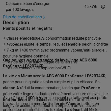
Accessoires photo
Housses de transport
Flashs & filtres
Carte
Consommation d'énergie
Téléphonie & montres connectées
45 kWh
par 100 lavages
GSM
Smartphones
Apple iPhone
Smartphones Samsung
GSM av
Plus de spécifications
Reconditionné
Smartphones reconditionnés
Rachat
Description
Protection GSM
Coques iPhone
Coques Samsung
Toutes les c
Points positifs et négatifs
Montres connectées
Montres connectées
Trackers d’activité
Br
Chargeurs GSM
Chargeurs et câbles
Chargeurs sans fil
Câbles 
+
Classe énergétique A, consommation réduite par cycle
Accessoires GSM
AirTags & traceurs GPS
Écouteurs sans fil
Su
+
ProSense
ajuste le temps, l’eau et l’énergie selon la charge
Téléphones fixes
Téléphones fixes
Talkie walkie
Babyphones
+
7 kg et 1400 tr/min avec programme vapeur/anti-allergie
Ordinateurs & tablettes
pour une hygiène optimale
Que pouvez-vous attendre du lave-linge AEG 6000
Ordinateurs
PC portables
PC portables gamer
Apple MacBook
P
- Pas de dosage automatique de la lessive
ProSense LF62R74KR
- Pas de connectivité application/Wi-Fi
Périphériques IT
Souris
Claviers
Webcams
Enceintes PC
Casque
Tablettes & liseuses
Tablettes
Apple iPad
Samsung Galaxy Tab
La vie en Mieux
avec le
AEG 6000 ProSense LF62R74KR
,
Imprimer
Imprimantes
Cartouches d'encre & papier
Cricut
pensé pour un quotidien plus simple et plus efficace. Sa
Réseau & wifi
Routeurs & points d'accès
Adaptateurs CPL & Wi
classe A
réduit la consommation, tandis que
ProSense
Mémoire & stockage
Disques durs externes
SSD
Clés USB
Cart
pèse votre linge et adapte précisément la durée du cycle. Le
Avec 7 kg et
1400 tr/min
, il convient parfaitement aux petits
Logiciels
Windows & Microsoft Office
Anti-Virus
Autres logiciel
moteur Inverter
fonctionne en silence et offre une
foyers. Le programme
Anti-allergie/Vapeur
nettoie en
Accessoires IT
Chargeurs & câbles
Housses & sacs
Supports
T
longévité accrue, idéal pour les espaces de vie ouverts.
profondeur et rafraîchit les textiles. La
départ différé
,