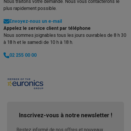
Nous traitons votre demande. Nous vous contacterons le
Soldes
Toutes les soldes
Soldes gros électro
Soldes petit élec
plus rapidement possible.
Actions
Deals du moment
Promotions
Cashbacks
Soldes
Black F
Voici pourquoi choisir Krëfel
Livraison offerte
Garantie du meille
Envoyez-nous un e-mail
Installation à domicile
Installation gros électro
Installation enca
Appelez le service client par téléphone
Modes de paiement
Gift card
Écochèques
Acheter à crédit
Alma 
Nous sommes joignables tous les jours ouvrables de 8 h 30
à 18 h et le samedi de 10 h à 18 h.
Service client
Réparation de votre appareil
Vérifiez votre heure 
Gros électro & encastrable
Trouvez votre machine à laver idéal
02 255 00 00
Petit électro
Beauté & santé
Ménage
Cuisine
Plus...
Télévision & Audio
Choisissez votre télévision idéale
Une encei
Sport & Loisirs
Choisir une montre connectée
Choisir une trotti
Outlet
Outlet
Toutes nos offres outlet
Outlet multimedia & téléphonie
O
Inscrivez-vous à notre newsletter !
Restez informé de nos offres et nouveaux