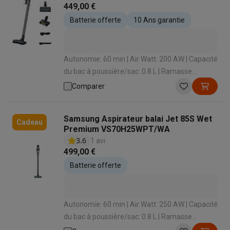
449,00 €
Batterie offerte
10 Ans garantie
Autonomie: 60 min | Air Watt: 200 AW | Capacité
du bac à poussière/sac: 0.8 L | Ramasse
miettes intégré: Oui | Temps de charge: 210 min
Comparer
Samsung Aspirateur balai Jet 85S Wet
Cadeau
Premium VS70H25WPT/WA
3.6
1 avi
499,00 €
Batterie offerte
Autonomie: 60 min | Air Watt: 250 AW | Capacité
du bac à poussière/sac: 0.8 L | Ramasse
miettes intégré: Oui | Temps de charge: 198 min