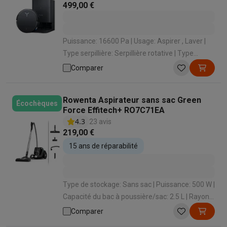
499,00 €
Puissance: 16600 Pa | Usage: Aspirer , Laver |
Type serpillière: Serpillière rotative | Type
station de vidange automatique: Poussière ,
Comparer
Eau propre , Eau sale
Rowenta Aspirateur sans sac Green
Écochèques
Force Effitech+ RO7C71EA
4.3
23 avis
219,00 €
15 ans de réparabilité
Type de stockage: Sans sac | Puissance: 500 W |
Capacité du bac à poussière/sac: 2.5 L | Rayon
d'action: 9 m | Enrouleur de cordon: Oui
Comparer