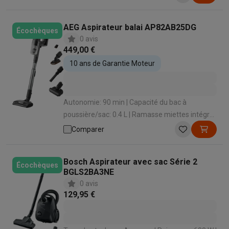
AEG Aspirateur balai AP82AB25DG
Écochèques
0 avis
449,00 €
10 ans de Garantie Moteur
Autonomie: 90 min | Capacité du bac à
poussière/sac: 0.4 L | Ramasse miettes intégré:
Oui | Temps de charge: 240 min | Station de
Comparer
chargement: Oui
Bosch Aspirateur avec sac Série 2
Écochèques
BGLS2BA3NE
0 avis
129,95 €