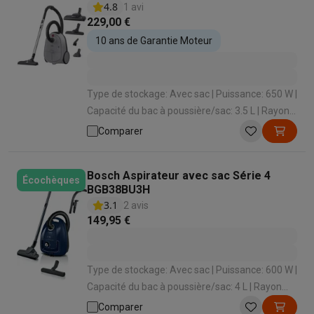
4.8
1 avi
229,00 €
10 ans de Garantie Moteur
Type de stockage: Avec sac | Puissance: 650 W |
Capacité du bac à poussière/sac: 3.5 L | Rayon
d'action: 12 m | Enrouleur de cordon: Oui
Comparer
Bosch Aspirateur avec sac Série 4
Écochèques
BGB38BU3H
3.1
2 avis
149,95 €
Type de stockage: Avec sac | Puissance: 600 W |
Capacité du bac à poussière/sac: 4 L | Rayon
d'action: 10 m | Enrouleur de cordon: Oui
Comparer