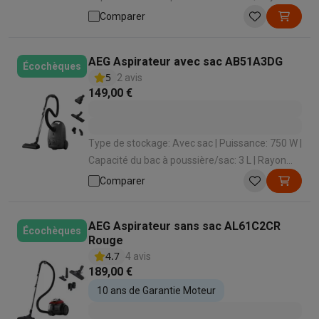
d'action: 12 m | Enrouleur de cordon: Oui
Comparer
AEG Aspirateur avec sac AB51A3DG
Écochèques
5
2 avis
149,00 €
Type de stockage: Avec sac | Puissance: 750 W |
Capacité du bac à poussière/sac: 3 L | Rayon
d'action: 8.5 m | Enrouleur de cordon: Oui
Comparer
AEG Aspirateur sans sac AL61C2CR
Écochèques
Rouge
4.7
4 avis
189,00 €
10 ans de Garantie Moteur