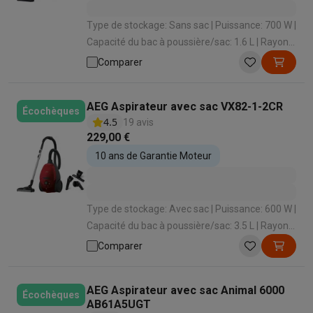
Type de stockage: Sans sac | Puissance: 700 W |
Capacité du bac à poussière/sac: 1.6 L | Rayon
d'action: 10 m | Enrouleur de cordon: Oui
Comparer
AEG Aspirateur avec sac VX82-1-2CR
Écochèques
4.5
19 avis
229,00 €
10 ans de Garantie Moteur
Type de stockage: Avec sac | Puissance: 600 W |
Capacité du bac à poussière/sac: 3.5 L | Rayon
d'action: 12 m | Enrouleur de cordon: Oui
Comparer
AEG Aspirateur avec sac Animal 6000
Écochèques
AB61A5UGT