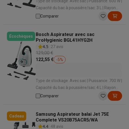
Type de stockage: Avec sac | Puissance: 600 W |
Capacité du bac à poussière/sac: 3 L | Rayon
d'action: 8 m | Enrouleur de cordon: Oui
Comparer
Bosch Aspirateur avec sac
Écochèques
ProHygienic BGL41HYG2H
4.5
27 avis
129,00 €
122,55 €
-
5
%
Type de stockage: Avec sac | Puissance: 700 W |
Capacité du bac à poussière/sac: 4 L | Rayon
d'action: 11 m | Enrouleur de cordon: Oui
Comparer
Samsung Aspirateur balai Jet 75E
Cadeau
Complete VS20B75ACR5/WA
4.4
48 avis