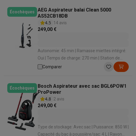
AEG Aspirateur balai Clean 5000
Écochèques
AS52CB18DB
4.5
14 avis
249,00 €
Autonomie: 45 min | Ramasse miettes intégré:
Oui | Temps de charge: 270 min | Station de
chargement: Oui | Niveau sonore: 79 dB
Comparer
Bosch Aspirateur avec sac BGL6POW1
Écochèques
ProPower
4.8
2 avis
249,00 €
Type de stockage: Avec sac | Puissance: 850 W |
Capacité du bac à poussière/sac: 4 L | Rayon