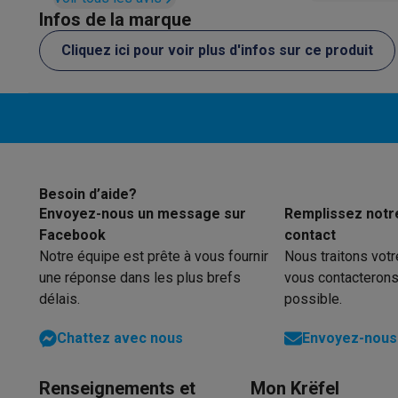
Éco-chèques
Infos de la marque
Éco-chèques info
Tous les produits éco
Toutes les promot
Cliquez ici pour voir plus d'infos sur ce produit
Reconditionné
Smartphones reconditionnés
Tablettes reconditionnés
Ordi
Ménage
Machines à laver avec des éco-chèques
Sèche-linge ave
Petits appareils de cuisine
Petits appareils de cuisine avec des éco-chèques
Machin
Grands appareils de cuisine
Besoin d’aide?
Lave-vaisselle avec des éco-chèques
Réfrigerateurs ave
Envoyez-nous un message sur
Remplissez notr
Climatiseurs
Facebook
contact
Climatiseurs avec des éco-chèques
Notre équipe est prête à vous fournir
Nous traitons vot
TV & audio
une réponse dans les plus brefs
vous contacterons
TV avec des éco-cheques
Enceintes Bluetooth avec des 
délais.
possible.
Multimédie & téléphonie
Smartphones avec des éco-cheques
Tablettes avec des 
Chattez avec nous
Envoyez-nous 
En route
Trottinettes électriques avec des éco-chèques
Renseignements et
Mon Krëfel