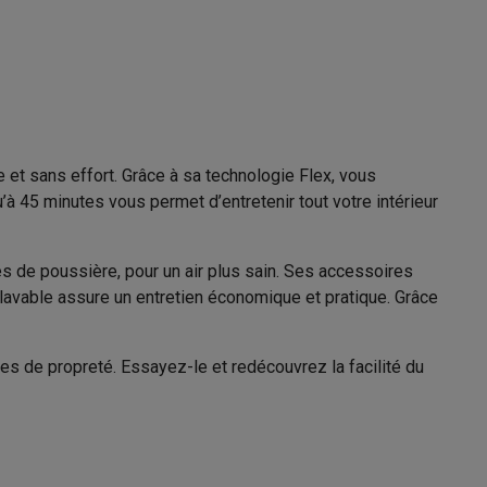
Aspirateur balai
Galaxy Fold8
Noir
S26
Coques Galaxy Flip8 & Fold8 (Ultra)
 et sans effort. Grâce à sa technologie Flex, vous
1.6 kg
à 45 minutes vous permet d’entretenir tout votre intérieur
s de poussière, pour un air plus sain. Ses accessoires
21010298
re lavable assure un entretien économique et pratique. Grâce
Rowenta
rdinateurs de bureau
3221616163508
es de propreté. Essayez-le et redécouvrez la facilité du
2211401421