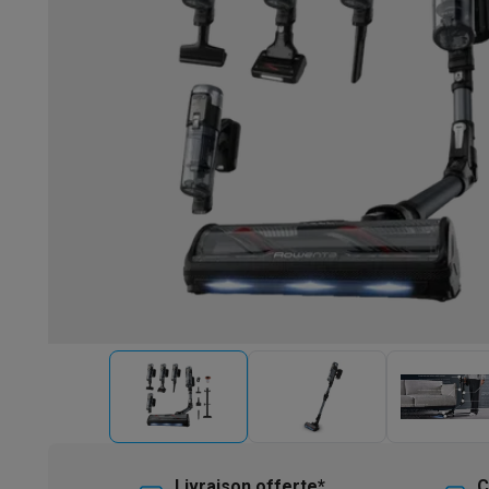
Robots & mixeurs
Robots de cuisine
Robots pâtissiers
Mix
Cuisson & vapeur
Cuiseurs multifonctions
Cuiseurs de riz 
Fun cooking
Gourmet
Fondues
Raclette
TeppanYaki
Appareil
Barbecues
Barbecues électriques
Barbecues au charbon
Ba
Boissons froides
Machines à jus
Machines à boissons péti
Ustensiles de cuisine
Poêles
Casseroles
Balances de cuis
Desserts
Gaufriers
Sorbetières
Crêpières
Desserts divers
Smart garden
Potagers d'intérieur
Plantes aromatiques
Mac
Ménage & airco
Aspirer
Aspirateurs
Aspirateurs robots
Aspirateurs balai
Asp
Robots d'entretien
Aspirateurs robots
Aspirateurs robots l
Nettoyer
Nettoyeurs de sols
Nettoyeurs à vapeur
Nettoyeur
Soin du linge
Centrales vapeur
Fers à repasser
Défroisseur
Couture
Machines à coudre
Accessoires
Climatisation
Climatiseurs mobiles
Aircoolers
Ventilateurs
A
Traitement de l'air
Purificateurs d'air
Humidificateurs
Déshum
Chauffer
Chauffage électrique
Couvertures chauffantes
Lavage & séchage
Machines à laver
Sèche-linge
Sets machi
Livraison offerte*
C