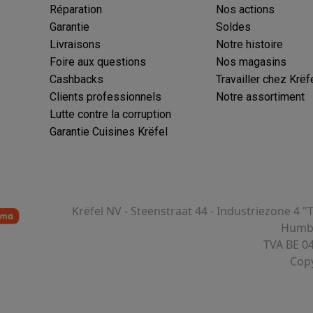
Réparation
Nos actions
Garantie
Soldes
Livraisons
Notre histoire
 électro
Soldes multimédia
Soldes TV & audio
Foire aux questions
Nos magasins
ack Friday
Cashbacks
Travailler chez Krëf
eilleur prix
Expérience en magasin
Satisfait ou remboursé
Clients professionnels
Notre assortiment
 encastrable
Installation TV
Lutte contre la corruption
lma : payez en 2 ou 3 fois
Klarna : payez dans les 30 jours
Garantie Cuisines Krëfel
eure de livraison
Clients professionnels
ProteKt : assurez votre a
idéale
Quelle plaque correspond à votre cuisine ?
Plus...
enceinte pour toutes les situations
Casque ou écouteurs?
Plus...
Krëfel NV - Steenstraat 44 - Industriezone 4 "
rottinette électrique
Choisir un drone
Humbe
TVA BE 0
onie
Outlet gros électro
Outlet petit électro
Outlet TV & audio
Outle
Copy