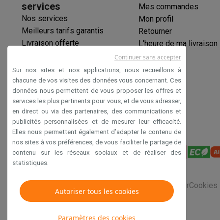
Initiatives écologiques
services
Mes commandes
Impact
Économies d'énergie
Recyclez votre vieux électro
Nos services
Mon profil
Info & actions
Meilleurs tarifs garantis
Retourner
Soldes
Toutes les soldes
Soldes gros électro
Soldes petit
Livraison offerte
L'heure de ma livraison
Actions
Deals du moment
Promotions
Cashbacks
Soldes
Bl
Garantie prolongée
Continuer sans accepter
Voici pourquoi choisir Krëfel
Livraison offerte
Garantie du m
Éco-chèques
Sur nos sites et nos applications, nous recueillons à
Installation à domicile
Installation gros électro
Installation
Paiement sécurisé
chacune de vos visites des données vous concernant. Ces
Modes de paiement
Gift card
Écochèques
Acheter à crédit
A
données nous permettent de vous proposer les offres et
Déclaration d'accessibilité
Service client
Réparation de votre appareil
Vérifiez votre h
services les plus pertinents pour vous, et de vous adresser,
Gros électro & encastrable
Trouvez votre machine à laver 
en direct ou via des partenaires, des communications et
publicités personnalisées et de mesurer leur efficacité.
Petit électro
Beauté & santé
Ménage
Cuisine
Plus...
Elles nous permettent également d’adapter le contenu de
Télévision & Audio
Choisissez votre télévision idéale
Une 
nos sites à vos préférences, de vous faciliter le partage de
Sport & Loisirs
Choisir une montre connectée
Choisir une t
contenu sur les réseaux sociaux et de réaliser des
Outlet
statistiques.
Outlet
Toutes nos offres outlet
Outlet multimedia & téléph
Conditions générales de vente
Privacy
Disclaimer
Cookies
Autoriser tous les cookies
Paramètres des cookies