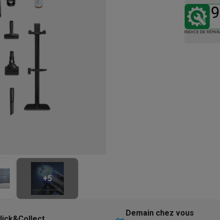
eurs
Blenders
Soupmakers
Hachoirs
Accessoires
et cuiseurs vapeur
Bouilloires
Robots chauffants
Machines à pâte
s à pizza
Accessoires
rbecues au gaz
Accessoires
llantes
Carafes filtrantes
Cartouches filtrantes
Machines à glaçon
ine
Machines sous vide
Ustensiles & gadgets de cuisine
hines à composter
Accessoires
irateurs traîneaux
Aspirateurs de table
Aspirateurs chantier
Sacs 
aveur
Robots tondeuses
Robots piscine
Robots lave-vitres
s tapis
Nettoyeurs haute pression
Nettoyeurs de vitres
Serpillièr
s vapeur
Centres de repassage
Planches à repasser
Accessoires
ccessoires
+
5
idificateurs
Stations météo
ne à laver et sèche-linge
Lave-linges séchants
Cadres de superp
Demain chez vous
lick&Collect