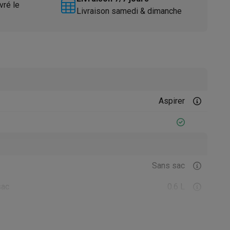
vré le
Livraison samedi & dimanche
Aspirer
Accessoires
Sans sac
sac
0.6 L
Filtre à poussière