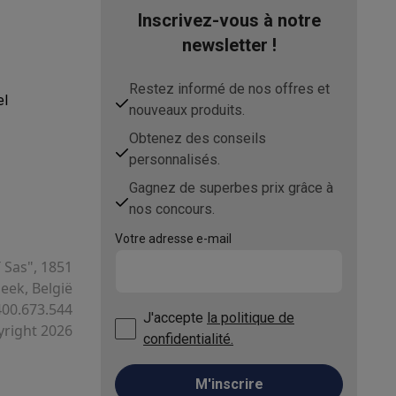
Inscrivez-vous à notre
newsletter !
Restez informé de nos offres et
el
nouveaux produits.
Obtenez des conseils
personnalisés.
ppareil
Swap ProteKt
Gagnez de superbes prix grâce à
nos concours.
Votre adresse e-mail
T Sas", 1851
ek, België
400.673.544
t accessoires
J'accepte
la politique de
right 2026
confidentialité.
M'inscrire