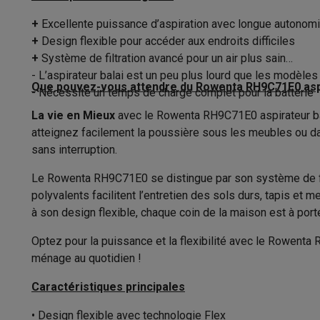
Appareils photo
Appareils photo numériques
Appareils pho
Vidéo
GoPro
Action cams
Drones
Caméscopes
+
Excellente puissance d’aspiration avec longue autonom
Rangements
Accessoires photo
Housses de transport
Flashs & filtres
C
+
Design flexible pour accéder aux endroits difficiles
Alimentation
Téléphonie & montres connectées
+
Système de filtration avancé pour un air plus sain
- L’aspirateur balai est un peu plus lourd que les modèle
GSM
Smartphones
Apple iPhone
Smartphones Samsung
GS
Que pouvez-vous attendre du Rowenta RH9C71E0 aspi
Air Watt
- Nécessite un temps de charge complet pour la batterie
Reconditionné
Smartphones reconditionnés
Rachat
Protection GSM
Coques iPhone
Coques Samsung
Toutes l
La vie en Mieux
avec le Rowenta RH9C71E0 aspirateur balai
Voltage
Montres connectées
Montres connectées
Trackers d’activi
atteignez facilement la poussière sous les meubles ou dan
Type de batterie
Chargeurs GSM
Chargeurs et câbles
Chargeurs sans fil
Câb
sans interruption.
Accessoires GSM
AirTags & traceurs GPS
Écouteurs sans f
Batterie supplémentaire
Le Rowenta RH9C71E0 se distingue par son système de filt
Téléphones fixes
Téléphones fixes
Talkie walkie
Babyphon
polyvalents facilitent l’entretien des sols durs, tapis et 
Ordinateurs & tablettes
Batterie interchangeable
à son design flexible, chaque coin de la maison est à port
Ordinateurs
PC portables
PC portables gamer
Apple MacB
Status de batterie
Périphériques IT
Souris
Claviers
Webcams
Enceintes PC
Ca
Optez pour la puissance et la flexibilité avec le Rowenta
Tablettes & liseuses
Tablettes
Apple iPad
Samsung Galaxy
ménage au quotidien !
Station de chargement
Imprimer
Imprimantes
Cartouches d'encre & papier
Cricut
Caractéristiques principales
Réseau & wifi
Routeurs & points d'accès
Adaptateurs CPL 
Autonomie
Mémoire & stockage
Disques durs externes
SSD
Clés USB
• Design flexible avec technologie Flex