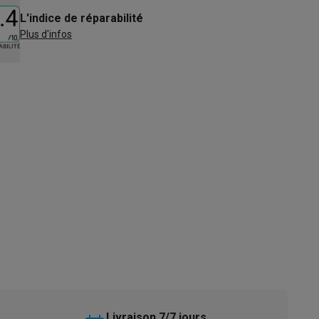
L'indice de réparabilité
s
Tables de cuisson électriques
Accessoires
Plus d'infos
s
d'aspirateur
Accessoires
es
Accessoires
osition et socles
Étendoirs à linge
Livraison 7/7 jours