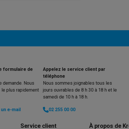
ions éco
nateurs portables reconditionnés
Rachat
c des éco-chèques
Aspirateurs avec des éco-chèques
Fers à rep
es à café avec des éco-cheques
Machines à soda avec des éco
c des éco-chèques
Congélateurs avec des éco-chèques
Fours av
e formulaire de
Appelez le service client par
téléphone
re demande. Nous
Nous sommes joignables tous les
 le plus rapidement
jours ouvrables de 8 h 30 à 18 h et le
éco-cheques
Casques avec des éco-cheques
Écouteurs avec de
samedi de 10 h à 18 h.
éco-cheques
PC portables avec des éco-cheques
Écrans PC ave
un e-mail
02 255 00 00
Service client
À propos de Kr