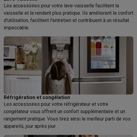
Les accessoires pour votre lave-vaisselle facilitent la
Hygiène dentaire
Brosses à dents électriques
Brossettes
Hydro
vaisselle et la rendent plus pratique. Ils améliorent le confort
Rasage
Rasoirs électriques
Tondeuses barbe
Tondeuses multif
d'utilisation, facilitent l'entretien et contribuent à un résultat
Épilation
Épilateurs à lumière pulsée
Épilateurs
Rasoirs électriq
impeccable.
Beauté
Soin du visage
Masques LED
Miroirs
Manucure & pédicu
Massage
Massage pieds
Sièges de massage
Massage cou & 
Santé
Pèse-personne
Tensiomètres
Électrostimulation
Appareils
Pour le bébé
Babyphones
Tire-laits
Chauffe-biberons
Aérosols
H
TV, audio & photo
TV & projecteurs
TV
TV avec barre de son
TV 2026
TV LG
TV Sam
Périphériques TV
Barres de son
Home-cinema
Amplificateurs
Me
Casques & Écouteurs
Casques
Casques Bluetooth
Écouteurs
Éco
Enceintes
Enceintes
Enceintes Bluetooth
Enceintes connectées
Réfrigération et congélation
Audio domestique
Radios & réveils
Tourne-disque
Chaînes hifi
Les accessoires pour votre réfrigérateur et votre
Navigation
Dashcams
GPS
Coyote
Accessoires GPS
congélateur vous offrent un confort supplémentaire et un
Accessoires TV & audio
Supports
Câbles
Lecteurs multimédias
rangement pratique. Vous tirez ainsi le meilleur parti de vos
Appareils photo
Appareils photo numériques
Appareils photo i
appareils, jour après jour.
Vidéo
GoPro
Action cams
Drones
Caméscopes