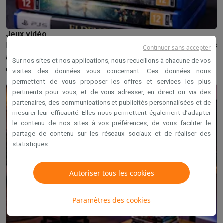
Jeux vidéo
Les jeux apportent détente, défi et plaisir. Ils sont populaires
Continuer sans accepter
auprès des jeunes comme des adultes et offrent du
Sur nos sites et nos applications, nous recueillons à chacune de vos
divertissement à chaque joueur.
visites des données vous concernant. Ces données nous
permettent de vous proposer les offres et services les plus
pertinents pour vous, et de vous adresser, en direct ou via des
partenaires, des communications et publicités personnalisées et de
mesurer leur efficacité. Elles nous permettent également d’adapter
le contenu de nos sites à vos préférences, de vous faciliter le
partage de contenu sur les réseaux sociaux et de réaliser des
statistiques.
Autoriser tous les cookies
Paramètres des cookies