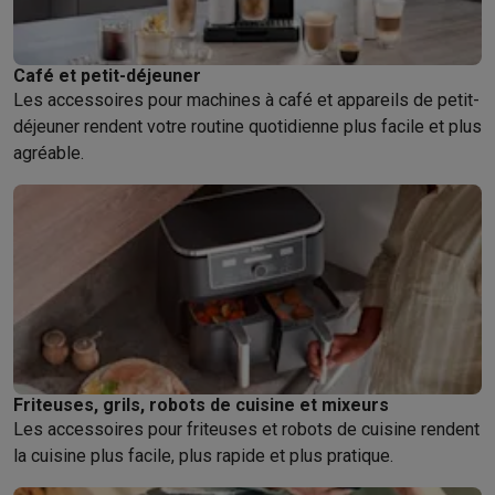
Soldes
Toutes les soldes
Soldes gros électro
Soldes petit élec
Actions
Deals du moment
Promotions
Cashbacks
Soldes
Black F
Café et petit-déjeuner
Voici pourquoi choisir Krëfel
Livraison offerte
Garantie du meille
Les accessoires pour machines à café et appareils de petit-
Installation à domicile
Installation gros électro
Installation enca
déjeuner rendent votre routine quotidienne plus facile et plus
Modes de paiement
Gift card
Écochèques
Acheter à crédit
Alma 
agréable.
Service client
Réparation de votre appareil
Vérifiez votre heure 
Gros électro & encastrable
Trouvez votre machine à laver idéal
Petit électro
Beauté & santé
Ménage
Cuisine
Plus...
Télévision & Audio
Choisissez votre télévision idéale
Une encei
Sport & Loisirs
Choisir une montre connectée
Choisir une trotti
Outlet
Outlet
Toutes nos offres outlet
Outlet multimedia & téléphonie
O
Friteuses, grils, robots de cuisine et mixeurs
Les accessoires pour friteuses et robots de cuisine rendent
la cuisine plus facile, plus rapide et plus pratique.