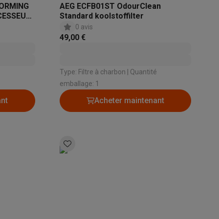
FORMING
AEG ECFB01ST OdourClean
CCESSEUR
Standard koolstoffilter
0 avis
49,00 €
Type: Filtre à charbon | Quantité
emballage: 1
ant
Acheter maintenant
ppareil
Swap ProteKt
t accessoires