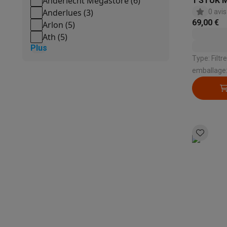
Anderlecht Megastore
(
6
)
1 STUK 
Produits éco
Anderlues
(
3
)
0 avis
Éco-chèques
69,00 €
Arlon
(
5
)
Éco-chèques info
Tous les produits éco
Toutes les promot
Ath
(
5
)
Reconditionné
Plus
Smartphones reconditionnés
Tablettes reconditionnés
Ordi
Type: Filtre à c
Ménage
emballage:
Machines à laver avec des éco-chèques
Sèche-linge ave
Petits appareils de cuisine
Petits appareils de cuisine avec des éco-chèques
Machin
Grands appareils de cuisine
Lave-vaisselle avec des éco-chèques
Réfrigerateurs ave
Climatiseurs
Climatiseurs avec des éco-chèques
TV & audio
TV avec des éco-cheques
Enceintes Bluetooth avec des 
Multimédie & téléphonie
Smartphones avec des éco-cheques
Tablettes avec des 
En route