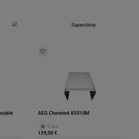
Superclima
Accessoires
double
AEG Cheminé K5010M
0 avis
139,00 €