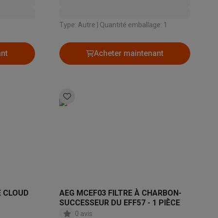
Type: Autre | Quantité emballage: 1
Galaxy Fold8
ant
Acheter maintenant
S26
Coques Galaxy Flip8 & Fold8 (Ultra)
rdinateurs de bureau
E CLOUD
AEG MCEF03 FILTRE À CHARBON-
SUCCESSEUR DU EFF57 - 1 PIÈCE
0 avis