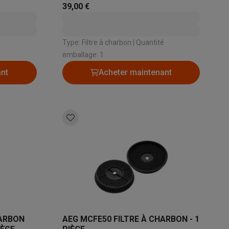
39,00 €
s Playstation
Type: Filtre à charbon | Quantité
o Switch
emballage: 1
ant
Acheter maintenant
lité virtuelle
SimRacing
Manettes gaming smartphones
Accessoi
rs de fumée
AirTags & traceurs GPS
sine connectés
HARBON
AEG MCFE50 FILTRE À CHARBON - 1
sonne connectés
Brosses à dents électriques connectées
Babyp