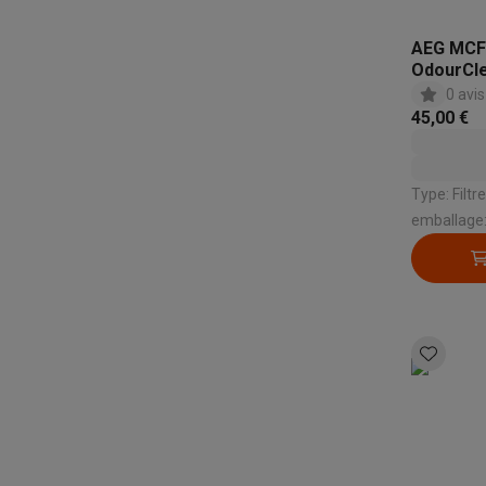
AEG MCFB
OdourCle
0 avis
45,00 €
Type: Filtre à c
emballage: