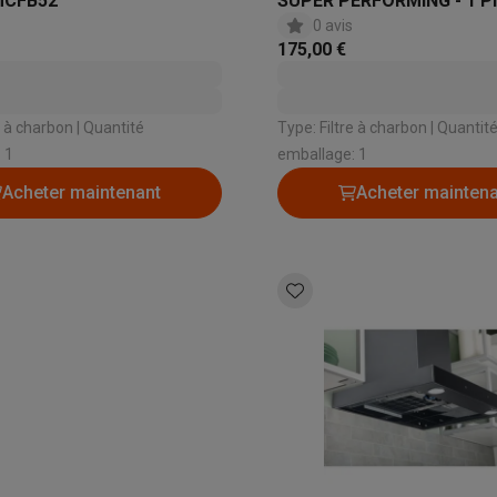
MCFB52
SUPER PERFORMING - 1 P
0 avis
175,00 €
ions éco
nateurs portables reconditionnés
Rachat
harbon | Quantité
Type: Filtre à charbon | Quantité
 1
emballage: 1
c des éco-chèques
Aspirateurs avec des éco-chèques
Fers à rep
Acheter maintenant
Acheter mainten
es à café avec des éco-cheques
Machines à soda avec des éco
c des éco-chèques
Congélateurs avec des éco-chèques
Fours av
éco-cheques
Casques avec des éco-cheques
Écouteurs avec de
éco-cheques
PC portables avec des éco-cheques
Écrans PC ave