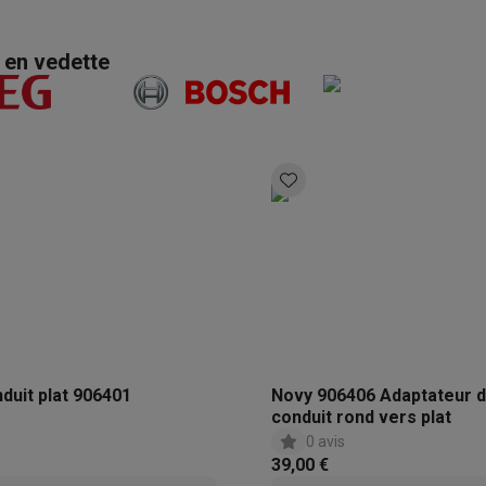
utomatique
Soin des animaux
Traceurs GPS animaux
Brosses soufflantes
Multistylers
Bigoudis chauffants
en vedette
ydropulseurs
ltifonctions
Tondeuses cheveux
Têtes de rasage
Accessoires
ctriques féminins
dicure
Accessoires
u & épaules
Pistolets de massage
reils de circulation sanguine
Lampes infrarouges
Thermomètres
ols
Humidificateurs
 Samsung
TV TCL
Supports TV
Projecteurs
rs
Media streamers
Lecteurs DVD & Blu-Ray
rs
Écouteurs sans fil
Écouteurs de sport
tées
Enceintes de fête
duit plat 906401
Novy 906406 Adaptateur 
ifi
conduit rond vers plat
0 avis
39,00 €
dias portables
Accessoires audio