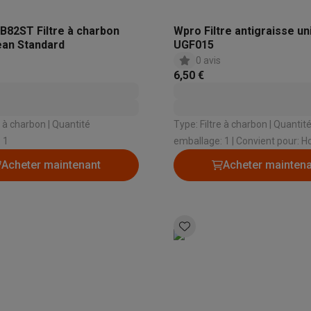
82ST Filtre à charbon
Wpro Filtre antigraisse un
an Standard
UGF015
0 avis
6,50 €
harbon | Quantité
Type: Filtre à charbon | Quantité
 1
emballage: 1 | Convient pour: Hotte |
Compatible: Bauknecht: DFB 3
Acheter maintenant
Acheter mainten
3390, DFG 3390 SW, DFG 3390 
Whirlpool: AKB 063 NB, AKR 63
005 | Quantité: 2