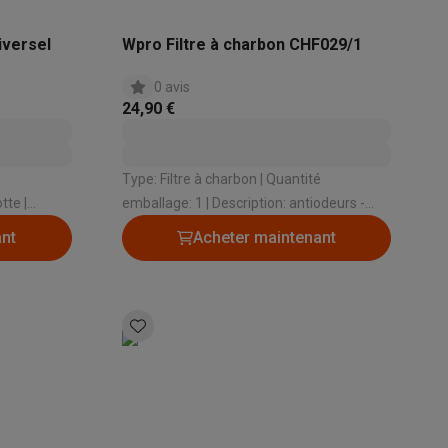
iversel
Wpro Filtre à charbon CHF029/1
0 avis
24,90 €
Type: Filtre à charbon | Quantité
emballage: 1 | Description: antiodeurs -
93 WS, DFG
Type 29: 195 x 33 mm / 250gr
ant
Acheter maintenant
WS
5 NB, UGF