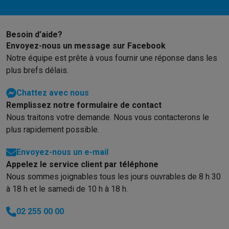
Éco-chèques info
Tous les produits éco
Toutes les promotions
Reconditionné
Smartphones reconditionnés
Tablettes reconditionnés
Ordinate
Besoin d’aide?
Ménage
Envoyez-nous un message sur Facebook
Machines à laver avec des éco-chèques
Sèche-linge avec des
Notre équipe est prête à vous fournir une réponse dans les
Petits appareils de cuisine
plus brefs délais.
Petits appareils de cuisine avec des éco-chèques
Machines à
Grands appareils de cuisine
Chattez avec nous
Lave-vaisselle avec des éco-chèques
Réfrigerateurs avec de
Remplissez notre formulaire de contact
Climatiseurs
Nous traitons votre demande. Nous vous contacterons le
Climatiseurs avec des éco-chèques
plus rapidement possible.
TV & audio
TV avec des éco-cheques
Enceintes Bluetooth avec des éco-
Envoyez-nous un e-mail
Multimédie & téléphonie
Appelez le service client par téléphone
Nous sommes joignables tous les jours ouvrables de 8 h 30
Smartphones avec des éco-cheques
Tablettes avec des éco-
En route
à 18 h et le samedi de 10 h à 18 h.
Trottinettes électriques avec des éco-chèques
02 255 00 00
Initiatives écologiques
Impact
Économies d'énergie
Recyclez votre vieux électro