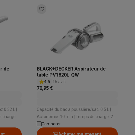
s
Tables de cuisson électriques
Accessoires
s
d'aspirateur
Accessoires
r de
BLACK+DECKER Aspirateur de
table PV1820L-QW
4.6
16 avis
es
Accessoires
70,95 €
: 0.32 L |
Capacité du bac à poussière/sac: 0.5 L |
e charge:
Autonomie: 10 min | Temps de charge: 240
t: Non |
min | Station de chargement: Oui | Nombre
Comparer
osition et socles
Étendoirs à linge
de vitesses: 1
ant
Acheter maintenant