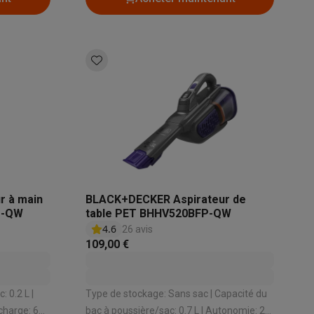
Accessoires
r à main
BLACK+DECKER Aspirateur de
1-QW
table PET BHHV520BFP-QW
4.6
26 avis
109,00 €
 0.2 L |
Type de stockage: Sans sac | Capacité du
charge: 600
bac à poussière/sac: 0.7 L | Autonomie: 21