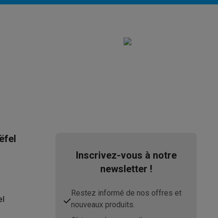
ppareil
Swap ProteKt
ëfel
Inscrivez-vous à notre
newsletter !
t accessoires
Restez informé de nos offres et
el
nouveaux produits.