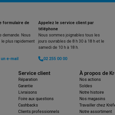
 électro
Soldes multimédia
Soldes TV & audio
e formulaire de
Appelez le service client par
ack Friday
téléphone
eilleur prix
Expérience en magasin
Satisfait ou remboursé
re demande. Nous
Nous sommes joignables tous les
 encastrable
Installation TV
 le plus rapidement
jours ouvrables de 8 h 30 à 18 h et le
lma : payez en 2 ou 3 fois
Klarna : payez dans les 30 jours
samedi de 10 h à 18 h.
eure de livraison
Clients professionnels
ProteKt : assurez votre a
idéale
Quelle plaque correspond à votre cuisine ?
Plus...
un e-mail
02 255 00 00
enceinte pour toutes les situations
Casque ou écouteurs?
Plus...
Service client
À propos de Kr
rottinette électrique
Choisir un drone
Réparation
Nos actions
Garantie
Soldes
onie
Outlet gros électro
Outlet petit électro
Outlet TV & audio
Outle
Livraisons
Notre histoire
Foire aux questions
Nos magasins
Cashbacks
Travailler chez Krëf
Clients professionnels
Notre assortiment