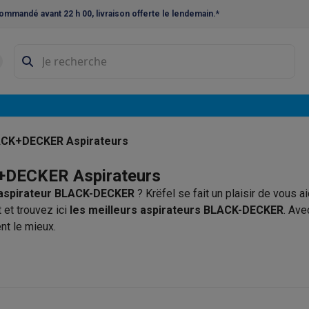
ommandé avant 22 h 00, livraison offerte le lendemain.*
ne à laver et sèche-linge
Lave-linges séchants
Cadres de superp
s
Lave-vaisselle pose-libre
ables
Réfrigérateurs pose-libre
Frigos américains
Caves à vin
Cong
 encastrables
Réfrigérateurs encastrables
Congélateurs encastra
CK+DECKER Aspirateurs
ues vitrocéramiques
Taques au gaz
Taques avec hotte intégrée
P
DECKER Aspirateurs
aspirateur BLACK-DECKER
? Krëfel se fait un plaisir de vous a
triques
Cuisinières au gaz
 et trouvez ici
les meilleurs aspirateurs BLACK-DECKER
. Ave
à café et expresso
nt le mieux.
nes à expresso
Machines à capsules & dosettes
Nespresso
Dol
cheuses
Machines à jus
Cuits oeufs
Yaourtières
Accessoires
ines à croque-monsieur
Accessoires