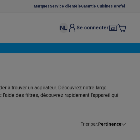
Marques
Service clientèle
Garantie Cuisines Krëfel
NL
Se connecter
osition et socles
Étendoirs à linge
élateurs
bles
Caves à vin encastrables
Micro-ondes encastrables
Machines
oêles
Casseroles
ider à trouver un aspirateur. Découvrez notre large
c l’aide des filtres, découvrez rapidement l’appareil qui
ce Gusto
Cafetières
Café, capsules & dosettes
Accessoires
Pertinence
Trier par
: