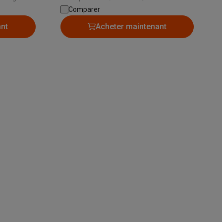
i |
min | Temps de charge: 300 min | Station
Comparer
de chargement: Oui
ant
Acheter maintenant
Galaxy Fold8
S26
Coques Galaxy Flip8 & Fold8 (Ultra)
rdinateurs de bureau