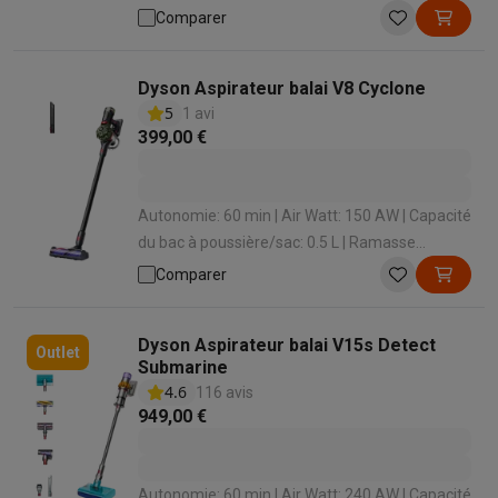
Capacité du bac à poussière/sac: 0.33 L |
Comparer
Autonomie: 75 min
Dyson Aspirateur balai V8 Cyclone
5
1 avi
399,00 €
Autonomie: 60 min | Air Watt: 150 AW | Capacité
du bac à poussière/sac: 0.5 L | Ramasse
miettes intégré: Oui | Temps de charge: 240 min
Comparer
Dyson Aspirateur balai V15s Detect
Outlet
Submarine
4.6
116 avis
949,00 €
Autonomie: 60 min | Air Watt: 240 AW | Capacité