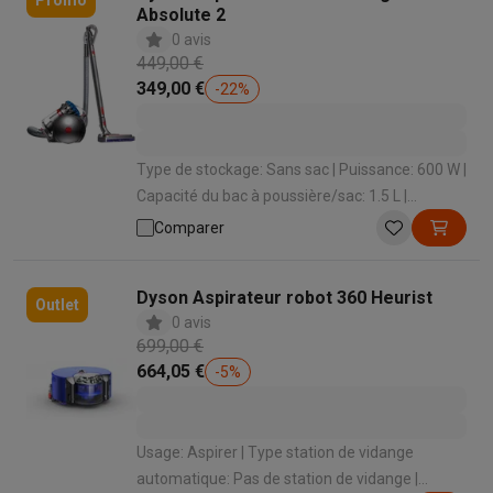
Promo
Absolute 2
0 avis
449,00 €
349,00 €
-
22
%
Type de stockage: Sans sac | Puissance: 600 W |
Capacité du bac à poussière/sac: 1.5 L |
Enrouleur de cordon: Oui | Niveau sonore: 78 dB
Comparer
Dyson Aspirateur robot 360 Heurist
Outlet
0 avis
699,00 €
664,05 €
-
5
%
Usage: Aspirer | Type station de vidange
automatique: Pas de station de vidange |