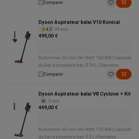
miettes intégré: Oui | Temps de charge: 210 min
Comparer
Dyson Aspirateur balai V10 Konical
4.5
94 avis
499,00 €
Autonomie: 60 min | Air Watt: 150 AW | Capacité
du bac à poussière/sac: 0.54 L | Ramasse
miettes intégré: Oui | Temps de charge: 240 min
Comparer
Dyson Aspirateur balai V8 Cyclone + Kit
0 avis
449,00 €
Autonomie: 60 min | Air Watt: 150 AW | Capacité
du bac à poussière/sac: 0.5 L | Ramasse