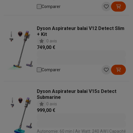
miettes intégré: Oui | Temps de charge: 240 min
Comparer
Dyson Aspirateur balai V12 Detect Slim
+ Kit
0 avis
749,00 €
Comparer
Dyson Aspirateur balai V15s Detect
Submarine
0 avis
999,00 €
Autonomie: 60 min | Air Watt: 240 AW | Capacité