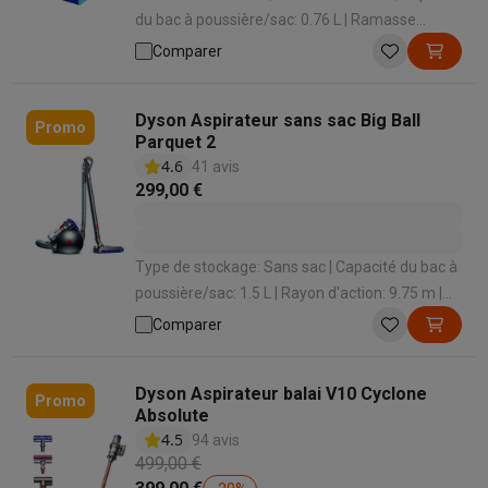
du bac à poussière/sac: 0.76 L | Ramasse
miettes intégré: Oui | Temps de charge: 270 min
Comparer
Dyson Aspirateur sans sac Big Ball
Promo
Parquet 2
4.6
41 avis
299,00 €
Type de stockage: Sans sac | Capacité du bac à
poussière/sac: 1.5 L | Rayon d'action: 9.75 m |
Niveau sonore: 80 dB | Convient aux types de
Comparer
sol: Sols durs , Parquet , Tapis à poils ras
Dyson Aspirateur balai V10 Cyclone
Promo
Absolute
4.5
94 avis
499,00 €