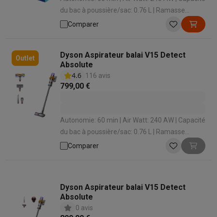
du bac à poussière/sac: 0.76 L | Ramasse
miettes intégré: Oui | Temps de charge: 270 min
Comparer
Dyson Aspirateur balai V15 Detect
Outlet
Absolute
4.6
116 avis
799,00 €
Autonomie: 60 min | Air Watt: 240 AW | Capacité
du bac à poussière/sac: 0.76 L | Ramasse
miettes intégré: Oui | Temps de charge: 270 min
Comparer
Dyson Aspirateur balai V15 Detect
Absolute
0 avis