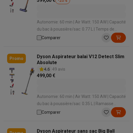
399,00 €
-
20
%
Autonomie: 60 min | Air Watt: 150 AW | Capacité
du bac à poussière/sac: 0.77 L | Temps de
charge: 210 min | Station de chargement: Oui
Comparer
Dyson Aspirateur balai V12 Detect Slim
Promo
Absolute
4.6
49 avis
499,00 €
Autonomie: 60 min | Air Watt: 150 AW | Capacité
du bac à poussière/sac: 0.35 L | Ramasse
miettes intégré: Oui | Temps de charge: 240 min
Comparer
Dyson Aspirateur sans sac Big Ball