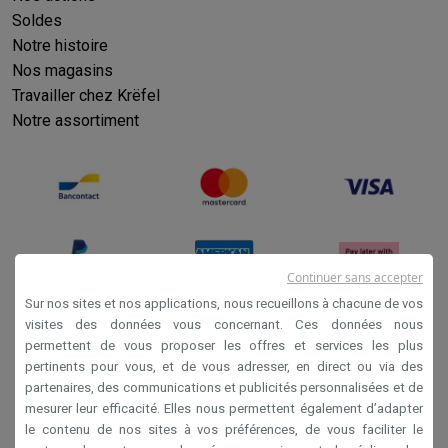
Info & actions
Soldes
Soldes
Toutes les soldes
Soldes gros électro
Soldes petit élec
Notre histoire
Actions
Deals du moment
Promotions
Cashbacks
Soldes
Black F
Nos magasins
Voici pourquoi choisir Krëfel
Livraison offerte
Garantie du meille
Travailler chez Krëfel
Installation à domicile
Installation gros électro
Installation enca
Notre assortiment
Modes de paiement
Gift card
Écochèques
Acheter à crédit
Alma 
Service client
Réparation de votre appareil
Vérifiez votre heure 
Gros électro & encastrable
Trouvez votre machine à laver idéal
Petit électro
Beauté & santé
Ménage
Cuisine
Plus...
Télévision & Audio
Choisissez votre télévision idéale
Une encei
Sport & Loisirs
Choisir une montre connectée
Choisir une trotti
Continuer sans accepter
Outlet
Sur nos sites et nos applications, nous recueillons à chacune de vos
Outlet
Toutes nos offres outlet
Outlet multimedia & téléphonie
O
visites des données vous concernant. Ces données nous
permettent de vous proposer les offres et services les plus
Conditions générales de vente
pertinents pour vous, et de vous adresser, en direct ou via des
Privacy
partenaires, des communications et publicités personnalisées et de
mesurer leur efficacité. Elles nous permettent également d’adapter
Disclaimer
le contenu de nos sites à vos préférences, de vous faciliter le
Cookies