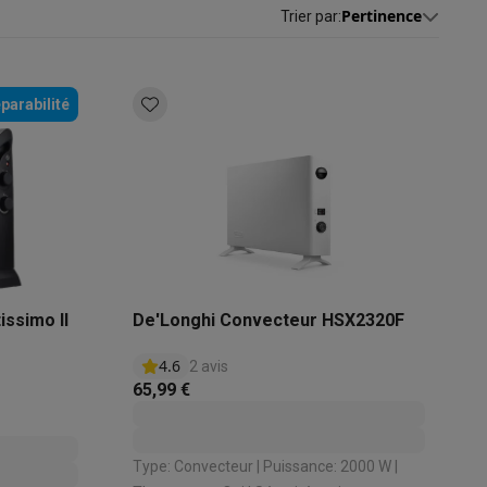
Pertinence
Trier par
:
s
Tables de cuisson électriques
Accessoires
parabilité
s
d'aspirateur
Accessoires
es
Accessoires
ssimo II
De'Longhi Convecteur HSX2320F
4.6
2 avis
65,99 €
osition et socles
Étendoirs à linge
Type: Convecteur | Puissance: 2000 W |