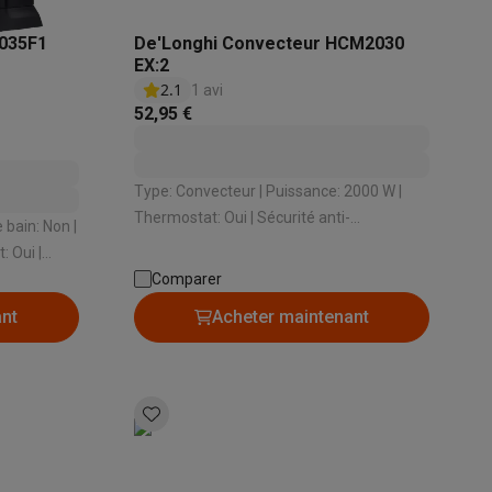
035F1
De'Longhi Convecteur HCM2030
EX:2
2.1
1 avi
52,95 €
Galaxy Fold8
S26
Coques Galaxy Flip8 & Fold8 (Ultra)
Type: Convecteur | Puissance: 2000 W |
Thermostat: Oui | Sécurité anti-
surchauffe: Oui | Idéal pour des pièces de:
: Oui |
60 m³
Comparer
ant
Acheter maintenant
rdinateurs de bureau