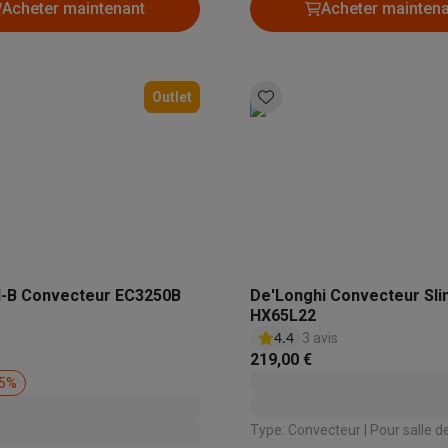
Acheter maintenant
Acheter mainten
Outlet
l-B Convecteur EC3250B
De'Longhi Convecteur Sli
HX65L22
4.4
3 avis
219,00 €
5
%
Type: Convecteur | Pour salle de bain: Non |