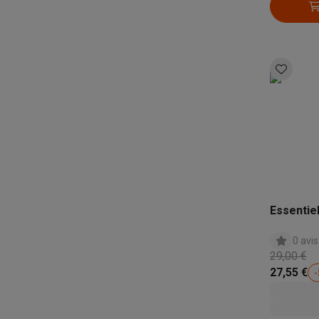
Essentie
0 avis
29,00 €
27,55 €
-