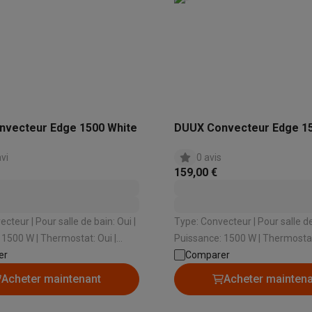
ions éco
nateurs portables reconditionnés
Rachat
c des éco-chèques
Aspirateurs avec des éco-chèques
Fers à rep
es à café avec des éco-cheques
Machines à soda avec des éco
vecteur Edge 1500 White
DUUX Convecteur Edge 1
avi
0 avis
c des éco-chèques
Congélateurs avec des éco-chèques
Fours av
159,00 €
lle de bain: Oui |
Type: Convecteur | Pour salle de bain: Oui |
éco-cheques
Casques avec des éco-cheques
Écouteurs avec de
 1500 W | Thermostat: Oui |
Puissance: 1500 W | Thermostat
nti-surchauffe: Oui
er
Sécurité anti-surchauffe: Oui
Comparer
éco-cheques
PC portables avec des éco-cheques
Écrans PC ave
Acheter maintenant
Acheter mainten