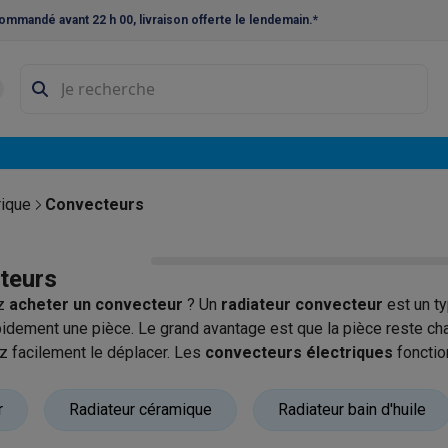
ommandé avant 22 h 00, livraison offerte le lendemain.*
ne à laver et sèche-linge
Lave-linges séchants
Cadres de superp
s
Lave-vaisselle pose-libre
ables
Réfrigérateurs pose-libre
Frigos américains
Caves à vin
Cong
 encastrables
Réfrigérateurs encastrables
Congélateurs encastra
rique
Convecteurs
ues vitrocéramiques
Taques au gaz
Taques avec hotte intégrée
P
teurs
triques
Cuisinières au gaz
z
acheter un convecteur
? Un
radiateur convecteur
est un t
à café et expresso
pidement une pièce. Le grand avantage est que la pièce reste cha
 facilement le déplacer. Les
convecteurs électriques
fonctio
nes à expresso
Machines à capsules & dosettes
Nespresso
Dol
l'air chaud étant diffusé par le haut.
cheuses
Machines à jus
Cuits oeufs
Yaourtières
Accessoires
r
Radiateur céramique
Radiateur bain d'huile
ines à croque-monsieur
Accessoires