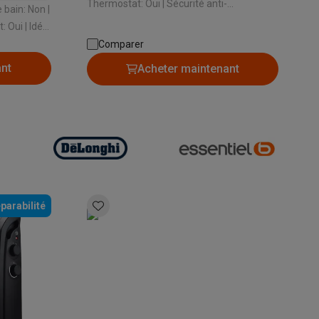
Thermostat: Oui | Sécurité anti-
surchauffe: Oui | Idéal pour des pièces de:
 Oui | Idéal
60 m³
Comparer
ant
Acheter maintenant
Accessoires
parabilité