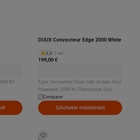
s Playstation
o Switch
DUUX Convecteur Edge 2000 White
2.3
1 avi
lité virtuelle
SimRacing
Manettes gaming smartphones
Accessoi
199,00 €
Type: Convecteur | Pour salle de bain: Oui |
rs de fumée
AirTags & traceurs GPS
Puissance: 2000 W | Thermostat: Oui |
 pièces de:
Sécurité anti-surchauffe: Oui
Comparer
ant
Acheter maintenant
sine connectés
sonne connectés
Brosses à dents électriques connectées
Babyp