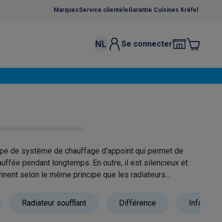
Marques
Service clientèle
Garantie Cuisines Krëfel
NL
Se connecter
osition et socles
Étendoirs à linge
élateurs
bles
Caves à vin encastrables
Micro-ondes encastrables
Machines
oêles
Casseroles
ype de système de chauffage d'appoint qui permet de
uffée pendant longtemps. En outre, il est silencieux et
nnent selon le même principe que les radiateurs
ce Gusto
Cafetières
Café, capsules & dosettes
Accessoires
Radiateur soufflant
Différence
Info & co