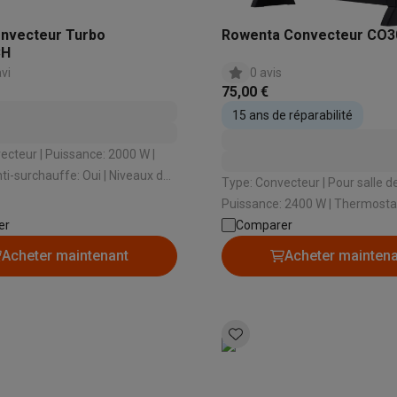
to instantanés
Appareils Canon
Appareils Nikon
Objectifs
nvecteur Turbo
Rowenta Convecteur CO3
artes SD
Trépieds & supports
Accessoires action cam
CH
avi
0 avis
75,00 €
M avec touches
Smartphones reconditionnés
iPhone 17
Samsung 
15 ans de réparabilité
es coques
Protections d'écran
Coques iPhone 17
Coques Galaxy 
sance: 2000 W |
té
Bracelets
Chargeurs
ti-surchauffe: Oui | Niveaux de
les USB C
Câbles lightning
Powerbanks
Type: Convecteur | Pour salle de bain: Non |
puissance: 3 | Minuterie: Non
il
Supports GSM voiture
Cartes micro SD
Autres accessoires
Puissance: 2400 W | Thermostat
er
Sécurité anti-surchauffe: Oui
Comparer
es
Acheter maintenant
Acheter mainten
ook
PC portables Windows
PC Copilot+
Chromebooks
Écrans PC
O
sques PC
Microphones
Stations d'acceuil
Lecteurs CD externes
 Tab
Housses pour tablette
Liseuses
Accessoires
& Wi-Fi
Mesh Wi-Fi
Switchs
Câbles de réseau
Cartes SD
CD & DVD