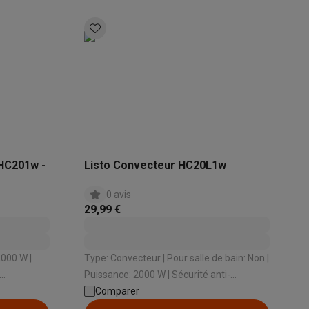
ppareil
Swap ProteKt
EHC201w -
Listo Convecteur HC20L1w
0 avis
29,99 €
t accessoires
Type: Convecteur | Pour salle de bain: Non |
Puissance: 2000 W | Sécurité anti-
issance: 2
surchauffe: Oui | Niveaux de puissance: 3
Comparer