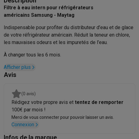
Description
Hygiène dentaire
Brosses à dents électriques
Brossettes
Hydro
Filtre à eau intern pour réfrigérateurs
Rasage
Rasoirs électriques
Tondeuses barbe
Tondeuses multif
américains Samsung - Maytag
Épilation
Épilateurs à lumière pulsée
Épilateurs
Rasoirs électriq
Indispensable pour profiter du distributeur d’eau et de glace
Beauté
Soin du visage
Masques LED
Miroirs
Manucure & pédicu
de votre réfrigérateur américain. Réduit la teneur en chlore,
Massage
Massage pieds
Sièges de massage
Massage cou & 
les mauvaises odeurs et les impuretés de l’eau.
Santé
Pèse-personne
Tensiomètres
Électrostimulation
Appareils
Pour le bébé
Babyphones
Tire-laits
Chauffe-biberons
Aérosols
H
À changer tous les 6 mois.
TV, audio & photo
Afficher plus
TV & projecteurs
TV
TV avec barre de son
TV 2026
TV LG
TV Sam
Avis
Périphériques TV
Barres de son
Home-cinema
Amplificateurs
Me
Casques & Écouteurs
Casques
Casques Bluetooth
Écouteurs
Éco
Enceintes
Enceintes
Enceintes Bluetooth
Enceintes connectées
(0 avis)
Audio domestique
Radios & réveils
Tourne-disque
Chaînes hifi
Rédigez votre propre avis et
tentez de remporter
Navigation
Dashcams
GPS
Coyote
Accessoires GPS
100€ par mois !
Accessoires TV & audio
Supports
Câbles
Lecteurs multimédias
Merci de vous connecter pour pouvoir laisser un avis.
Appareils photo
Appareils photo numériques
Appareils photo i
Connexion
Vidéo
GoPro
Action cams
Drones
Caméscopes
Infos de la marque