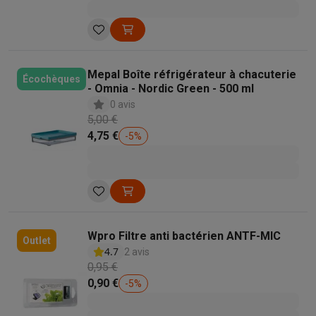
Mepal Boîte réfrigérateur à chacuterie
Écochèques
- Omnia - Nordic Green - 500 ml
0 avis
5,00 €
4,75 €
-
5
%
Wpro Filtre anti bactérien ANTF-MIC
Outlet
4.7
2 avis
0,95 €
0,90 €
-
5
%