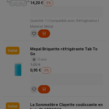
14,20 €
-
5
%
Quantité: 1 | Compatible avec: Réfrigérateur |
Matériel: Métal
Mepal Briquette réfrigérante Tab To
Outlet
Go
0 avis
1,00 €
0,95 €
-
5
%
La Sommelière Clayette coulissante en
Outlet