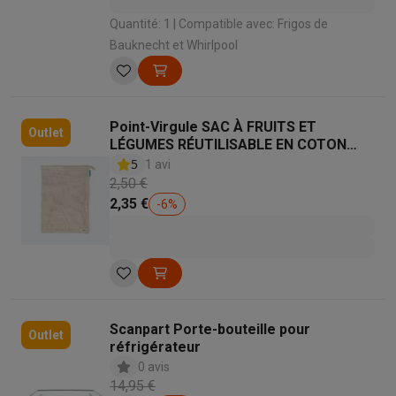
Quantité: 1 | Compatible avec: Frigos de
Bauknecht et Whirlpool
Point-Virgule SAC À FRUITS ET
Outlet
LÉGUMES RÉUTILISABLE EN COTON
30X40CM
5
1 avi
2,50 €
2,35 €
-
6
%
Scanpart Porte-bouteille pour
Outlet
réfrigérateur
0 avis
14,95 €