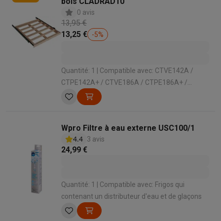
bois CLADRAD10
0 avis
13,95 €
13,25 €
-
5
%
Quantité: 1 | Compatible avec: CTVE142A /
CTPE142A+ / CTVE186A / CTPE186A+ /
CTVE230A / CTPE230A+ | Matériel: Bois
Wpro Filtre à eau externe USC100/1
4.4
3 avis
24,99 €
Quantité: 1 | Compatible avec: Frigos qui
contenant un distributeur d'eau et de glaçons