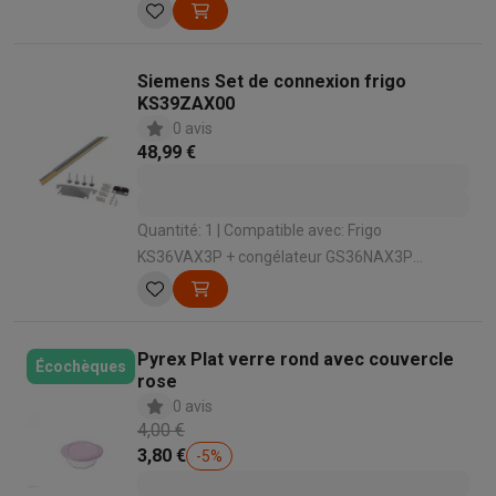
lumen
Siemens Set de connexion frigo
KS39ZAX00
0 avis
48,99 €
Quantité: 1 | Compatible avec: Frigo
KS36VAX3P + congélateur GS36NAX3P
Siemens
Pyrex Plat verre rond avec couvercle
Écochèques
rose
0 avis
4,00 €
3,80 €
-
5
%