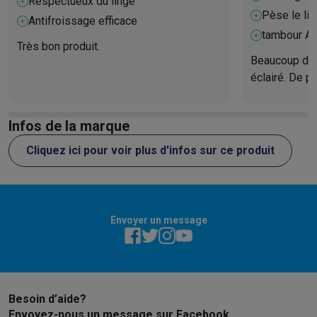
Respectueux du linge
Pèse le lin
Antifroissage efficace
tambour Ab
Très bon produit.
Beaucoup d'o
éclairé. De p
de capteurs q
d'humidité et
Infos de la marque
précision.
Cliquez ici pour voir plus d'infos sur ce produit
Envoyer un message
Besoin d’aide?
Envoyez-nous un message sur Facebook