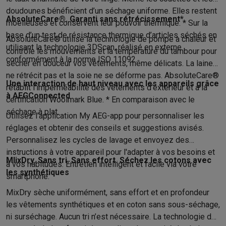
Soldes
Toutes les soldes
Soldes gros électro
Soldes petit élec
doudounes bénéficient d’un séchage uniforme. Elles restent
AbsoluteCare®. Garanti sans rétrécissement*
Actions
Deals du moment
Promotions
Cashbacks
Soldes
Black F
moelleuses et conservent leur pouvoir thermique. * Sur la
base d’un test de résistance thermique d’articles séchés en
Voici pourquoi choisir Krëfel
Livraison offerte
Garantie du meille
AbsoluteCare® utilise la technologie de pompe à chaleur et
utilisant la technologie 3DScan, réalisé en externe
Installation à domicile
Installation gros électro
Installation enca
contrôle les mouvements et la température du tambour pour
conformément à la norme ISO 11092.
Modes de paiement
Gift card
Écochèques
Acheter à crédit
Alma 
sécher en douceur vos vêtements, même délicats. La laine
Service client
Réparation de votre appareil
Vérifiez votre heure 
ne rétrécit pas et la soie ne se déforme pas. AbsoluteCare®
Une interaction de haut niveau avec les appareils grâce
Gros électro & encastrable
Trouvez votre machine à laver idéal
rétablit l’imperméabilité des vêtements d’extérieur et a la
à AEGConnected
Petit électro
Beauté & santé
Ménage
Cuisine
Plus...
certification Woolmark Blue. * En comparaison avec le
Télévision & Audio
Choisissez votre télévision idéale
Une encei
séchage à plat.
Utilisez l'application My AEG-app pour personnaliser les
Sport & Loisirs
Choisir une montre connectée
Choisir une trotti
réglages et obtenir des conseils et suggestions avisés.
Outlet
Personnalisez les cycles de lavage et envoyez des
Outlet
Toutes nos offres outlet
Outlet multimedia & téléphonie
O
instructions à votre appareil pour l'adapter à vos besoins et
MIixDry. Sans tri. Sans effort. Séchez les cotons avec
à vos habitudes. Entretien intelligent et facile via votre
les synthétiques
smartphone.
MixDry sèche uniformément, sans effort et en profondeur
les vêtements synthétiques et en coton sans sous-séchage,
ni surséchage. Aucun tri n’est nécessaire. La technologie de