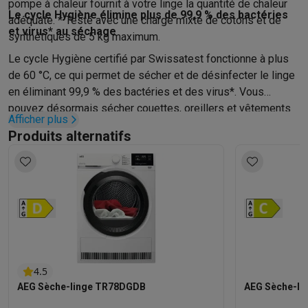
pompe à chaleur fournit à votre linge la quantité de chaleur
Le cycle Hygiène élimine plus de 99,9 % des bactéries
adéquate. * Testé avec une charge mixte de cotons et de
et virus* au séchage
synthétiques de 5 kg maximum.
Le cycle Hygiène certifié par Swissatest fonctionne à plus
de 60 °C, ce qui permet de sécher et de désinfecter le linge
en éliminant 99,9 % des bactéries et des virus*. Vous
pouvez désormais sécher couettes, oreillers et vêtements
Afficher plus
en toute confiance. *Testé pour le candida albicans, le
Produits alternatifs
bactériophage MS2 et l’Escherichia coli dans un test externe
effectué par Swissatest Testmaterialien AG en 2021
(Rapport de test n° 20212038).
4.5
AEG Sèche-linge TR78DGDB
AEG Sèche-l