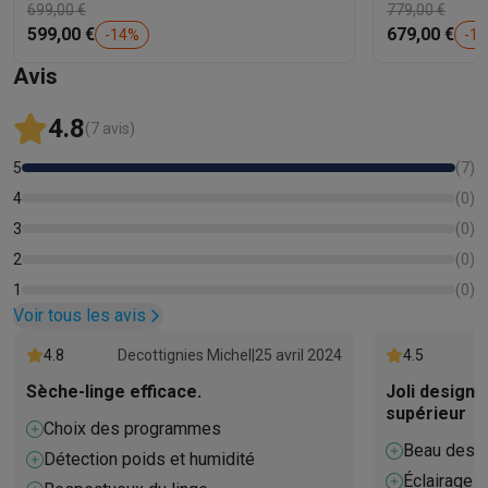
699,00 €
779,00 €
599,00 €
679,00 €
-
14
%
-
13
Avis
4.8
(7 avis)
5
(
7
)
4
(
0
)
3
(
0
)
2
(
0
)
1
(
0
)
Voir tous les avis
4.8
Decottignies Michel
|
25 avril 2024
4.5
Sèche-linge efficace.
Joli design 
supérieur
Choix des programmes
Beau desi
Détection poids et humidité
Éclairage p