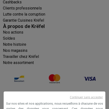
Cashbacks
Clients professionnels
Lutte contre la corruption
Garantie Cuisines Krëfel
À propos de Krëfel
Nos actions
Soldes
Notre histoire
Nos magasins
Travailler chez Krëfel
Notre assortiment
Continuer sans accepter
Sur nos sites et nos applications, nous recueillons à chacune de vos
visites des données vous concernant. Ces données nous