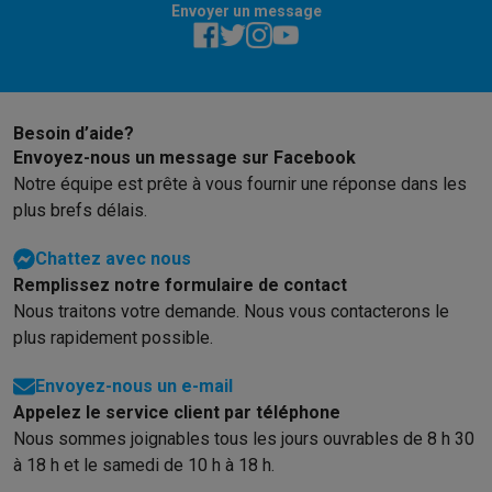
Reconditionné
Envoyer un message
Smartphones reconditionnés
Tablettes reconditionnés
Ordinate
Ménage
Machines à laver avec des éco-chèques
Sèche-linge avec des
Petits appareils de cuisine
Besoin d’aide?
Petits appareils de cuisine avec des éco-chèques
Machines à
Envoyez-nous un message sur Facebook
Grands appareils de cuisine
Notre équipe est prête à vous fournir une réponse dans les
Lave-vaisselle avec des éco-chèques
Réfrigerateurs avec de
plus brefs délais.
Climatiseurs
Climatiseurs avec des éco-chèques
Chattez avec nous
TV & audio
Remplissez notre formulaire de contact
TV avec des éco-cheques
Enceintes Bluetooth avec des éco-
Nous traitons votre demande. Nous vous contacterons le
Multimédie & téléphonie
plus rapidement possible.
Smartphones avec des éco-cheques
Tablettes avec des éco-
En route
Envoyez-nous un e-mail
Trottinettes électriques avec des éco-chèques
Appelez le service client par téléphone
Initiatives écologiques
Nous sommes joignables tous les jours ouvrables de 8 h 30
Impact
Économies d'énergie
Recyclez votre vieux électro
à 18 h et le samedi de 10 h à 18 h.
Info & actions