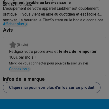
Gaming
Équipement lavable au lave-vaisselle
de travail en plus.
PlayStation
PlayStation 5
Jeux PS5
Jeux PS4
Manettes PlaySta
L’équipement de votre appareil Liebherr est doublement
Nintendo
Nintendo Switch 2
Jeux Nintendo Switch
Manettes Nin
pratique : il vous vient en aide au quotidien et est facile à
Xbox
Jeux Xbox
Manettes Xbox
Casques Xbox
Accessoires Xb
nettoyer. Le beurrier, le FlexSystem ou le bac à glaçons ont
Afficher plus
PC gaming
PC portables gamer
PC gamer
Écrans gaming
Souris
besoin d’être nettoyés ? Mettez-les au lave-vaisselle. Cela
Avis
Setup gaming
Casques gaming
Microphones gaming
Chaises g
vous fera gagner du temps.
Maison & objets connectés
Montres connectées
Montres connectées
Trackers d’activité
Br
(0 avis)
Mobilité
Trottinettes électriques
Dashcams
GPS
Coyote
Accessoi
Rédigez votre propre avis et
tentez de remporter
Sécurité & protection
Caméras de surveillance
Système d’alar
100€ par mois !
Paiement connecté
Terminaux de paiement
Accessoires SumU
Merci de vous connecter pour pouvoir laisser un avis.
Ambiance & confort
Éclairage
Panneaux solaires plug & play
Ass
Connexion
Divertissement
Smart TV
Enceintes connectées
Google TV Stre
Infos de la marque
Cuisine
Réfrigérateurs connectés
Lave-vaisselle connectés
Mac
Ménage & santé
Lave-linge connectés
Sèche-linge connectés
T
Cliquez ici pour voir plus d'infos sur ce produit
Produits éco
Éco-chèques
Éco-chèques info
Tous les produits éco
Toutes les promotions