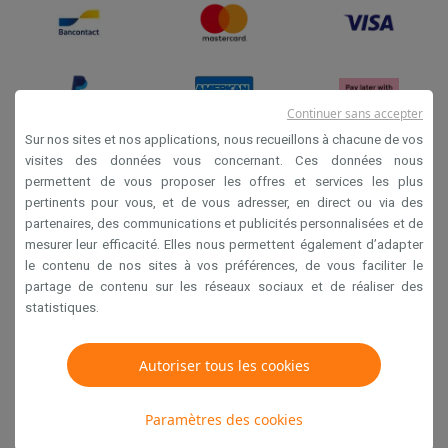
Continuer sans accepter
Sur nos sites et nos applications, nous recueillons à chacune de vos
visites des données vous concernant. Ces données nous
permettent de vous proposer les offres et services les plus
Conditions générales de vente
pertinents pour vous, et de vous adresser, en direct ou via des
Privacy
partenaires, des communications et publicités personnalisées et de
mesurer leur efficacité. Elles nous permettent également d’adapter
Disclaimer
le contenu de nos sites à vos préférences, de vous faciliter le
Cookies
partage de contenu sur les réseaux sociaux et de réaliser des
statistiques.
Krëfel NV - Steenstraat 44 - Industriezone 4 "T Sas",
1851 Humbeek, België
Autoriser tous les cookies
TVA BE 0400.673.544
Paramètres des cookies
Copyright 2026