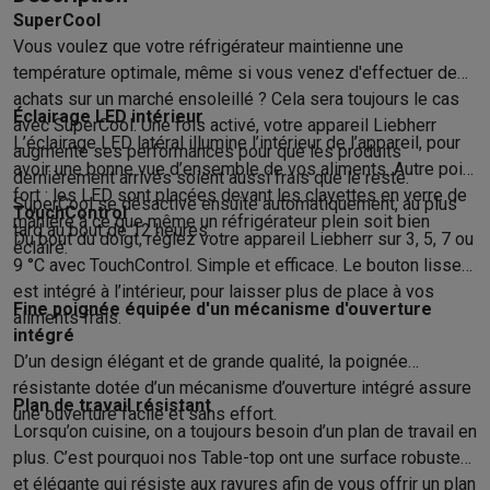
Accessoires photo
Housses de transport
Flashs & filtres
Carte
SuperCool
Téléphonie & montres connectées
Vous voulez que votre réfrigérateur maintienne une
GSM
Smartphones
Apple iPhone
Smartphones Samsung
GSM av
température optimale, même si vous venez d'effectuer des
Reconditionné
Smartphones reconditionnés
Rachat
achats sur un marché ensoleillé ? Cela sera toujours le cas
Protection GSM
Coques iPhone
Coques Samsung
Toutes les c
Éclairage LED intérieur
avec SuperCool. Une fois activé, votre appareil Liebherr
Montres connectées
Montres connectées
Trackers d’activité
Br
L’éclairage LED latéral illumine l’intérieur de l’appareil, pour
augmente ses performances pour que les produits
Chargeurs GSM
Chargeurs et câbles
Chargeurs sans fil
Câbles 
avoir une bonne vue d’ensemble de vos aliments. Autre point
dernièrement arrivés soient aussi frais que le reste.
Accessoires GSM
AirTags & traceurs GPS
Écouteurs sans fil
Su
fort : les LED sont placées devant les clayettes en verre de
SuperCool se désactive ensuite automatiquement, au plus
TouchControl
Téléphones fixes
Téléphones fixes
Talkie walkie
Babyphones
manière à ce que même un réfrigérateur plein soit bien
tard au bout de 12 heures.
Du bout du doigt, réglez votre appareil Liebherr sur 3, 5, 7 ou
Ordinateurs & tablettes
éclairé.
9 °C avec TouchControl. Simple et efficace. Le bouton lisse
Ordinateurs
PC portables
PC portables gamer
Apple MacBook
P
est intégré à l’intérieur, pour laisser plus de place à vos
Périphériques IT
Souris
Claviers
Webcams
Enceintes PC
Casque
Fine poignée équipée d'un mécanisme d'ouverture
aliments frais.
Tablettes & liseuses
Tablettes
Apple iPad
Samsung Galaxy Tab
intégré
Imprimer
Imprimantes
Cartouches d'encre & papier
Cricut
D’un design élégant et de grande qualité, la poignée
Réseau & wifi
Routeurs & points d'accès
Adaptateurs CPL & Wi
résistante dotée d’un mécanisme d’ouverture intégré assure
Plan de travail résistant
Mémoire & stockage
Disques durs externes
SSD
Clés USB
Cart
une ouverture facile et sans effort.
Lorsqu’on cuisine, on a toujours besoin d’un plan de travail en
Logiciels
Windows & Microsoft Office
Anti-Virus
Autres logiciel
plus. C’est pourquoi nos Table-top ont une surface robuste
Accessoires IT
Chargeurs & câbles
Housses & sacs
Supports
T
et élégante qui résiste aux rayures afin de vous offrir un plan