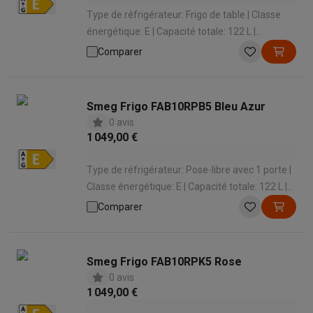
Type de réfrigérateur: Frigo de table | Classe
énergétique: E | Capacité totale: 122 L |
Système de refroidissement: Statique | Niveau
Comparer
sonore: 37 dB
Smeg Frigo FAB10RPB5 Bleu Azur
0 avis
1 049,00 €
Type de réfrigérateur: Pose-libre avec 1 porte |
Classe énergétique: E | Capacité totale: 122 L |
Système de refroidissement: Statique | Niveau
Comparer
sonore: 37 dB
Smeg Frigo FAB10RPK5 Rose
0 avis
1 049,00 €