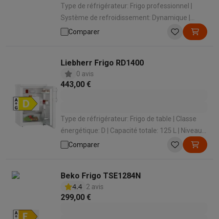
Type de réfrigérateur: Frigo professionnel |
Système de refroidissement: Dynamique |
Hauteur: 830 mm | Classe climatique: N | Type
Comparer
congélateur: Sans congélateur
Liebherr Frigo RD1400
0 avis
443,00 €
Type de réfrigérateur: Frigo de table | Classe
énergétique: D | Capacité totale: 125 L | Niveau
sonore: 34 dB | Hauteur: 850 mm
Comparer
Beko Frigo TSE1284N
4.4
2 avis
299,00 €