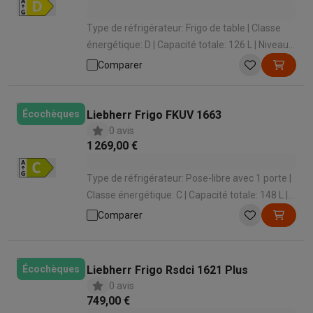
Type de réfrigérateur: Frigo de table | Classe
énergétique: D | Capacité totale: 126 L | Niveau
sonore: 39 dB | Hauteur: 840 mm
Comparer
Liebherr Frigo FKUV 1663
Écochèques
0 avis
1 269,00 €
Type de réfrigérateur: Pose-libre avec 1 porte |
Classe énergétique: C | Capacité totale: 148 L |
Niveau sonore: 42 dB | Hauteur: 830 mm
Comparer
Liebherr Frigo Rsdci 1621 Plus
Écochèques
0 avis
749,00 €