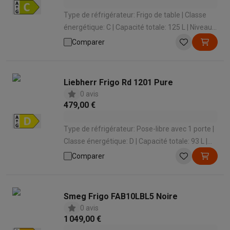
Type de réfrigérateur: Frigo de table | Classe
énergétique: C | Capacité totale: 125 L | Niveau
sonore: 35 dB | Hauteur: 850 mm
Comparer
Liebherr Frigo Rd 1201 Pure
0 avis
479,00 €
Type de réfrigérateur: Pose-libre avec 1 porte |
Classe énergétique: D | Capacité totale: 93 L |
Système de refroidissement: Statique | Niveau
Comparer
sonore: 35 dB
Smeg Frigo FAB10LBL5 Noire
0 avis
1 049,00 €