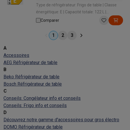
Type de réfrigérateur: Frigo de table | Classe
énergétique: E | Capacité totale: 122 L |
Système de refroidissement: Statique | Niveau
Comparer
sonore: 37 dB
1
2
3
A
Accessoires
AEG Réfrigérateur de table
B
Beko Réfrigérateur de table
Bosch Réfrigérateur de table
C
Conseils: Congélateur info et conseils
Conseils: Frigo info et conseils
D
Découvrez notre gamme d'accessoires pour gros électro
DOMO Réfrigérateur de table