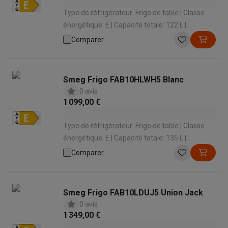
Type de réfrigérateur: Frigo de table | Classe
énergétique: E | Capacité totale: 122 L |
Système de refroidissement: Statique | Niveau
Comparer
sonore: 37 dB
Smeg Frigo FAB10HLWH5 Blanc
0 avis
1 099,00 €
Type de réfrigérateur: Frigo de table | Classe
énergétique: E | Capacité totale: 135 L |
Système de refroidissement: Statique | Niveau
Comparer
sonore: 35 dB
Smeg Frigo FAB10LDUJ5 Union Jack
0 avis
1 349,00 €