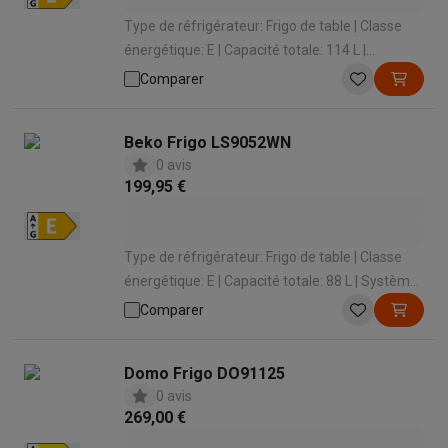
Type de réfrigérateur: Frigo de table | Classe
énergétique: E | Capacité totale: 114 L |
Système de refroidissement: Statique | Niveau
Comparer
sonore: 36 dB
Beko Frigo LS9052WN
0 avis
199,95 €
Type de réfrigérateur: Frigo de table | Classe
énergétique: E | Capacité totale: 88 L | Système
de refroidissement: Statique | Niveau sonore:
Comparer
39 dB
Domo Frigo DO91125
0 avis
269,00 €