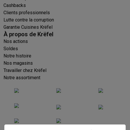
Cashbacks
Clients professionnels
Lutte contre la corruption
Garantie Cuisines Krëfel
À propos de Krëfel
Nos actions
Soldes
Notre histoire
Nos magasins
Travailler chez Krëfel
Notre assortiment