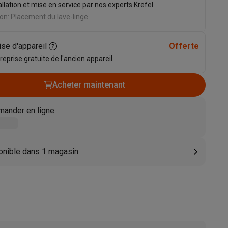
allation et mise en service par nos experts Krëfel
s
Tables de cuisson électriques
Accessoires
on: Placement du lave-linge
ise d'appareil
Offerte
s
 reprise gratuite de l'ancien appareil
Acheter maintenant
ander en ligne
d'aspirateur
Accessoires
es
Accessoires
onible dans 1 magasin
osition et socles
Étendoirs à linge