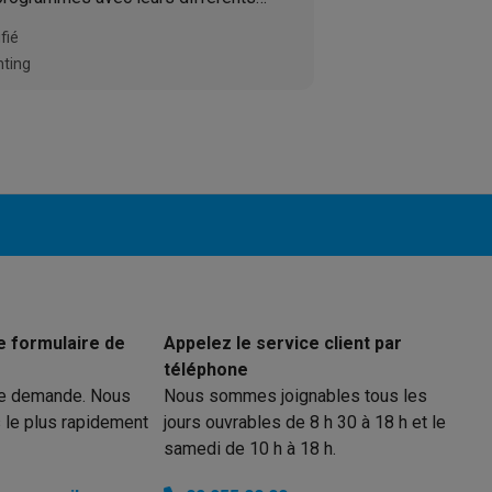
glages permettent de laver tout type
fié
hting
 électro
Soldes multimédia
Soldes TV & audio
ack Friday
eilleur prix
Expérience en magasin
Satisfait ou remboursé
 encastrable
Installation TV
lma : payez en 2 ou 3 fois
Klarna : payez dans les 30 jours
eure de livraison
Clients professionnels
ProteKt : assurez votre a
idéale
Quelle plaque correspond à votre cuisine ?
Plus...
enceinte pour toutes les situations
Casque ou écouteurs?
Plus...
e formulaire de
Appelez le service client par
rottinette électrique
Choisir un drone
téléphone
re demande. Nous
Nous sommes joignables tous les
onie
Outlet gros électro
Outlet petit électro
Outlet TV & audio
Outle
 le plus rapidement
jours ouvrables de 8 h 30 à 18 h et le
samedi de 10 h à 18 h.