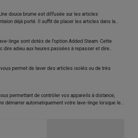
Une douce brume est diffusée sur les articles
on déjà porté. Il suffit de placer les articles dans la
Galaxy Fold8
lave-linge sont dotés de l'option Added Steam. Cette
S26
Coques Galaxy Flip8 & Fold8 (Ultra)
onc dire adieu aux heures passées à repasser et dire
vous permet de laver des articles isolés ou de très
e
rdinateurs de bureau
vous permettant de contrôler vos appareils à distance,
e démarrer automatiquement votre lave-linge lorsque le