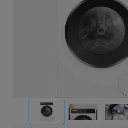
Robots & mixeurs
Robots de cuisine
Robots pâtissiers
Mix
Cuisson & vapeur
Cuiseurs multifonctions
Cuiseurs de riz 
Fun cooking
Gourmet
Fondues
Raclette
TeppanYaki
Appareil
Barbecues
Barbecues électriques
Barbecues au charbon
Ba
Boissons froides
Machines à jus
Machines à boissons péti
Ustensiles de cuisine
Poêles
Casseroles
Balances de cuis
Desserts
Gaufriers
Sorbetières
Crêpières
Desserts divers
Smart garden
Potagers d'intérieur
Plantes aromatiques
Mac
Ménage & airco
Aspirer
Aspirateurs
Aspirateurs robots
Aspirateurs balai
Asp
Robots d'entretien
Aspirateurs robots
Aspirateurs robots l
Nettoyer
Nettoyeurs de sols
Nettoyeurs à vapeur
Nettoyeur
Soin du linge
Centrales vapeur
Fers à repasser
Défroisseur
Couture
Machines à coudre
Accessoires
Climatisation
Climatiseurs mobiles
Aircoolers
Ventilateurs
A
Traitement de l'air
Purificateurs d'air
Humidificateurs
Déshum
Chauffer
Chauffage électrique
Couvertures chauffantes
Lavage & séchage
Machines à laver
Sèche-linge
Sets machi