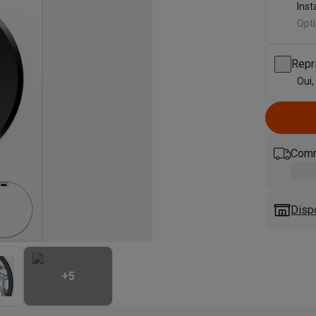
eurs
Blenders
Soupmakers
Hachoirs
Accessoires
Inst
et cuiseurs vapeur
Bouilloires
Robots chauffants
Machines à pâte
Opti
s à pizza
Accessoires
rbecues au gaz
Accessoires
Repr
llantes
Carafes filtrantes
Cartouches filtrantes
Machines à glaçon
Oui,
ine
Machines sous vide
Ustensiles & gadgets de cuisine
hines à composter
Accessoires
Comm
irateurs traîneaux
Aspirateurs de table
Aspirateurs chantier
Sacs 
aveur
Robots tondeuses
Robots piscine
Robots lave-vitres
s tapis
Nettoyeurs haute pression
Nettoyeurs de vitres
Serpillièr
Disp
s vapeur
Centres de repassage
Planches à repasser
Accessoires
ccessoires
idificateurs
Stations météo
+
5
ne à laver et sèche-linge
Lave-linges séchants
Cadres de superp