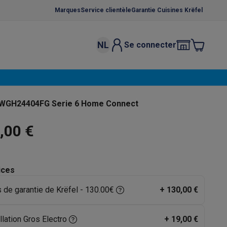
Marques
Service clientèle
Garantie Cuisines Krëfel
NL
Se connecter
osition et socles
Étendoirs à linge
élateurs
bles
Caves à vin encastrables
Micro-ondes encastrables
Machines
r WGH24404FG Serie 6 Home Connect
oêles
Casseroles
,00 €
ices
s de garantie de Krëfel - 130.00€
+
130,00 €
ce Gusto
Cafetières
Café, capsules & dosettes
Accessoires
llation Gros Electro
+
19,00 €