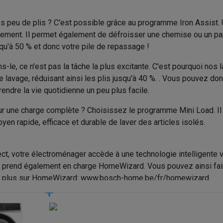
50 L
to instantanés
Appareils Canon
Appareils Nikon
Objectifs
Laine/lavage à la main
ès peu de plis ? C'est possible grâce au programme Iron Assist. 
228 min
artes SD
Trépieds & supports
Accessoires action cam
Allergie/hygiène
ment. Il permet également de défroisser une chemise ou un pantal
A
usqu'à 50 % et donc votre pile de repassage !
Sport/intensif
M avec touches
Smartphones reconditionnés
iPhone 17
Samsung 
72 dB
e, ce n'est pas la tâche la plus excitante. C'est pourquoi nos 
Outdoor/Imprégner
es coques
Protections d'écran
Coques iPhone 17
Coques Galaxy 
 de lavage, réduisant ainsi les plis jusqu'à 40 %. . Vous pouvez d
B
té
Bracelets
Chargeurs
endre la vie quotidienne un peu plus facile.
Linge blanc
les USB C
Câbles lightning
Powerbanks
Induction
our une charge complète ? Choisissez le programme Mini Load. Il 
Programme basse températur
il
Supports GSM voiture
Cartes micro SD
Autres accessoires
yen rapide, efficace et durable de laver des articles isolés.
es
Options programmes
845 mm
ook
PC portables Windows
PC Copilot+
Chromebooks
Écrans PC
O
ect, votre électroménager accède à une technologie intelligente 
Rinçage ou plus d'eau
sques PC
Microphones
Stations d'acceuil
Lecteurs CD externes
 prend également en charge HomeWizard. Vous pouvez ainsi fair
598 mm
Anti-taches
 Tab
Housses pour tablette
Liseuses
Accessoires
avoir plus sur HomeWizard: www.bosch-home.be/fr/homewizard.
590 mm
Pompage d'eau
& Wi-Fi
Mesh Wi-Fi
Switchs
Câbles de réseau
72.5 kg
Cartes SD
CD & DVD
Prélavage