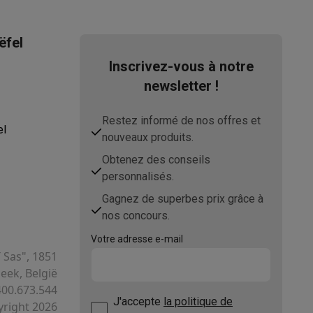
ëfel
Inscrivez-vous à notre
newsletter !
Restez informé de nos offres et
el
nouveaux produits.
Obtenez des conseils
personnalisés.
Gagnez de superbes prix grâce à
nos concours.
Votre adresse e-mail
T Sas", 1851
ek, België
400.673.544
J'accepte
la politique de
right 2026