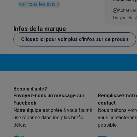
Trottinettes électriques avec des éco-chèques
Voir tous les avis
choix de ré
Initiatives écologiques
Achat véri
de linge.
Impact
Économies d'énergie
Recyclez votre vieux électro
Origine: Has
Info & actions
Infos de la marque
Soldes
Toutes les soldes
Soldes gros électro
Soldes petit
Actions
Deals du moment
Promotions
Cashbacks
Soldes
Bl
Cliquez ici pour voir plus d'infos sur ce produit
Voici pourquoi choisir Krëfel
Livraison offerte
Garantie du m
Installation à domicile
Installation gros électro
Installation
Modes de paiement
Gift card
Écochèques
Acheter à crédit
A
Service client
Réparation de votre appareil
Vérifiez votre h
Gros électro & encastrable
Trouvez votre machine à laver 
Petit électro
Beauté & santé
Ménage
Cuisine
Plus...
Besoin d’aide?
Télévision & Audio
Choisissez votre télévision idéale
Une 
Envoyez-nous un message sur
Remplissez notr
Sport & Loisirs
Choisir une montre connectée
Choisir une t
Facebook
contact
Outlet
Notre équipe est prête à vous fournir
Nous traitons vot
Outlet
Toutes nos offres outlet
Outlet multimedia & téléph
une réponse dans les plus brefs
vous contacterons
délais.
possible.