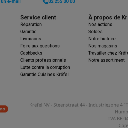
un e-mail
02 255 00 00
Service client
À propos de Kr
Réparation
Nos actions
Garantie
Soldes
Livraisons
Notre histoire
Foire aux questions
Nos magasins
Cashbacks
Travailler chez Krëf
Clients professionnels
Notre assortiment
Lutte contre la corruption
Garantie Cuisines Krëfel
Krëfel NV - Steenstraat 44 - Industriezone 4 "
Humbe
TVA BE 0
Copy