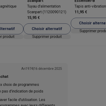
Scanpart
Essentiel-B
Fin différée
magnétique
Tuyau d'alimentation
Tapis anti-vibration
Scanpart (1120090121)
11,95 €
24 h
ions éco
15,95 €
Choisir alterna
nateurs portables reconditionnés
Rachat
lternatif
Choisir alternatif
Supprimer pr
Supprimer produit
Supprimer produit
c des éco-chèques
Aspirateurs avec des éco-chèques
Fers à rep
es à café avec des éco-cheques
Machines à soda avec des éco
c des éco-chèques
Congélateurs avec des éco-chèques
Fours av
Ari1974
|
16 décembre 2025
achat
éco-cheques
Casques avec des éco-cheques
Écouteurs avec de
x choix de programmes
 pas d'indication de poids
éco-cheques
PC portables avec des éco-cheques
Écrans PC ave
aver facile d'utilisation. Les
rogrammes avec leurs differents