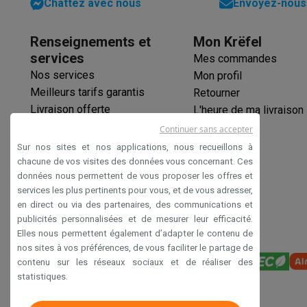
Chattez avec nous
Envoyez-nous 
Renseignements et
Mon Krëfel
services
Mes commandes
Nos services
Mon profil
Meilleurs tarifs garantis
Retourner
Livraison offerte
L'heure de ma livraison
Garantie prolongée
Continuer sans accepter
Éco-chèques
Sur nos sites et nos applications, nous recueillons à
Paiement sécurisé
chacune de vos visites des données vous concernant. Ces
données nous permettent de vous proposer les offres et
Déclaration d'accessibilité
services les plus pertinents pour vous, et de vous adresser,
en direct ou via des partenaires, des communications et
publicités personnalisées et de mesurer leur efficacité.
Elles nous permettent également d’adapter le contenu de
nos sites à vos préférences, de vous faciliter le partage de
contenu sur les réseaux sociaux et de réaliser des
statistiques.