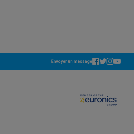
Envoyer un message
ppareil
Swap ProteKt
t accessoires