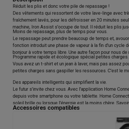
Consommation d'eau par lavage
Appareils photo
Appareils photo numériques
Appareils pho
Réduit les plis et donc votre pile de repassage !
Vidéo
GoPro
Action cams
Drones
Caméscopes
Des vêtements qui ressortent de votre lave-linge avec tr
Durée du programme éco
Accessoires photo
Housses de transport
Flashs & filtres
C
fraîchement lavés, pour les défroisser en 20 minutes seule
Téléphonie & montres connectées
Classe de niveau sonore
machine, Iron Assist s'occupe de tout. Il réduit les plis j
GSM
Smartphones
Apple iPhone
Smartphones Samsung
GS
Moins de repassage, plus de temps pour vous.
Niveau sonore d’essorage
Reconditionné
Smartphones reconditionnés
Rachat
Le repassage peut prendre beaucoup de temps et, avouons-l
Protection GSM
Coques iPhone
Coques Samsung
Toutes l
fonction introduit une phase de vapeur à la fin d'un cycle
Classe d'essorage
Montres connectées
Montres connectées
Trackers d’activi
bonjour à votre temps libre. Une autre façon pour nous de r
Programme rapide et écologique spécial petites charges.
Chargeurs GSM
Chargeurs et câbles
Chargeurs sans fil
Câb
Type de moteur
Vous avez un t-shirt et un jean à laver, mais pas assez p
Accessoires GSM
AirTags & traceurs GPS
Écouteurs sans f
petites charges sans gaspiller les ressources. C'est le mo
Caractéristiques
Téléphones fixes
Téléphones fixes
Talkie walkie
Babyphon
Ordinateurs & tablettes
Des appareils intelligents qui simplifient la vie.
Hauteur
Ordinateurs
PC portables
PC portables gamer
Apple MacB
Le futur s'invite chez vous. Avec l'application Home Conn
Périphériques IT
Souris
Claviers
Webcams
Enceintes PC
Ca
depuis votre smartphone ou votre tablette. Home Connect
Largeur
Tablettes & liseuses
Tablettes
Apple iPad
Samsung Galaxy
soleil brille ou lorsque l'énergie est la moins chère. S
Accessoires compatibles
Profondeur
Imprimer
Imprimantes
Cartouches d'encre & papier
Cricut
Réseau & wifi
Routeurs & points d'accès
Adaptateurs CPL 
Poids
Mémoire & stockage
Disques durs externes
SSD
Clés USB