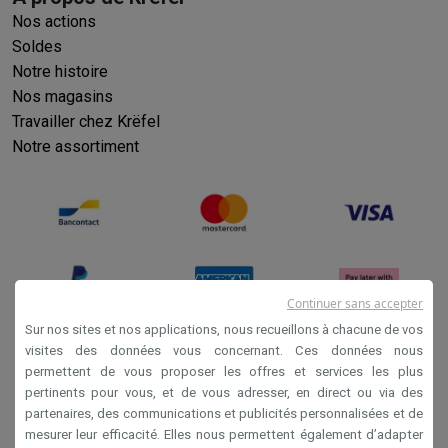
Nos actions
Soldes
Notre histoire
Nos magasins
Travailler chez Krëfel
Notre assortiment
Continuer sans accepter
Sur nos sites et nos applications, nous recueillons à chacune de vos
visites des données vous concernant. Ces données nous
permettent de vous proposer les offres et services les plus
Conditions générales de vente
pertinents pour vous, et de vous adresser, en direct ou via des
Privacy
partenaires, des communications et publicités personnalisées et de
mesurer leur efficacité. Elles nous permettent également d’adapter
Disclaimer