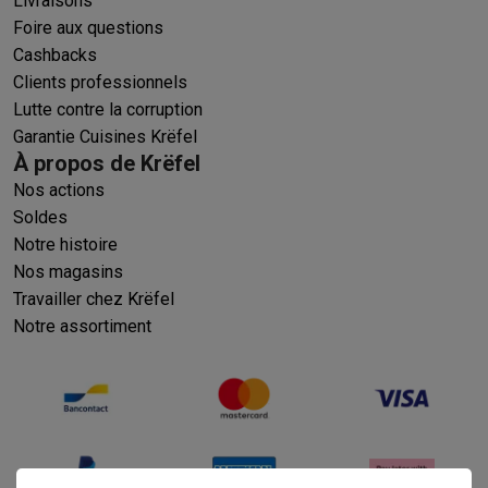
Livraisons
Foire aux questions
Cashbacks
Clients professionnels
Lutte contre la corruption
Garantie Cuisines Krëfel
À propos de Krëfel
Nos actions
Soldes
Notre histoire
Nos magasins
Travailler chez Krëfel
Notre assortiment