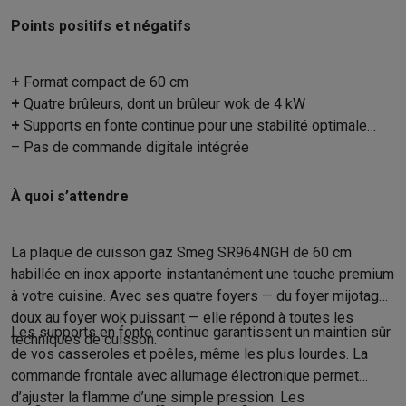
Accessoires photo
Housses de transport
Flashs & filtres
Carte
Téléphonie & montres connectées
Points positifs et négatifs
GSM
Smartphones
Apple iPhone
Smartphones Samsung
GSM av
Reconditionné
Smartphones reconditionnés
Rachat
+
Format compact de 60 cm
Protection GSM
Coques iPhone
Coques Samsung
Toutes les c
+
Quatre brûleurs, dont un brûleur wok de 4 kW
Montres connectées
Montres connectées
Trackers d’activité
Br
+
Supports en fonte continue pour une stabilité optimale
Chargeurs GSM
Chargeurs et câbles
Chargeurs sans fil
Câbles 
– Pas de commande digitale intégrée
Accessoires GSM
AirTags & traceurs GPS
Écouteurs sans fil
Su
Téléphones fixes
Téléphones fixes
Talkie walkie
Babyphones
À quoi s’attendre
Ordinateurs & tablettes
Ordinateurs
PC portables
PC portables gamer
Apple MacBook
P
Périphériques IT
Souris
Claviers
Webcams
Enceintes PC
Casque
La plaque de cuisson gaz Smeg SR964NGH de 60 cm
Tablettes & liseuses
Tablettes
Apple iPad
Samsung Galaxy Tab
habillée en inox apporte instantanément une touche premium
Imprimer
Imprimantes
Cartouches d'encre & papier
Cricut
à votre cuisine. Avec ses quatre foyers — du foyer mijotage
Réseau & wifi
Routeurs & points d'accès
Adaptateurs CPL & Wi
doux au foyer wok puissant — elle répond à toutes les
Les supports en fonte continue garantissent un maintien sûr
techniques de cuisson.
Mémoire & stockage
Disques durs externes
SSD
Clés USB
Cart
de vos casseroles et poêles, même les plus lourdes. La
Logiciels
Windows & Microsoft Office
Anti-Virus
Autres logiciel
commande frontale avec allumage électronique permet
Accessoires IT
Chargeurs & câbles
Housses & sacs
Supports
T
d’ajuster la flamme d’une simple pression. Les