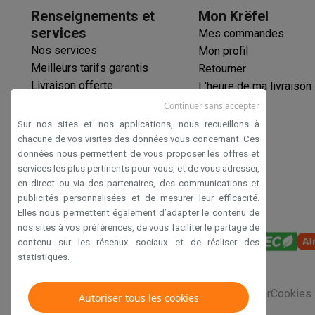
Renseignements et
Mon Krëfel
services
Mes commandes
Nos services
Mon profil
Meilleurs tarifs garantis
Retourner
Livraison offerte
L'heure de ma livraison
Garantie prolongée
Continuer sans accepter
Éco-chèques
Sur nos sites et nos applications, nous recueillons à
Paiement sécurisé
chacune de vos visites des données vous concernant. Ces
données nous permettent de vous proposer les offres et
Déclaration d'accessibilité
services les plus pertinents pour vous, et de vous adresser,
en direct ou via des partenaires, des communications et
publicités personnalisées et de mesurer leur efficacité.
Elles nous permettent également d’adapter le contenu de
nos sites à vos préférences, de vous faciliter le partage de
contenu sur les réseaux sociaux et de réaliser des
statistiques.
Conditions générales de vente
Privacy
Disclaimer
Cookies
Autoriser tous les cookies