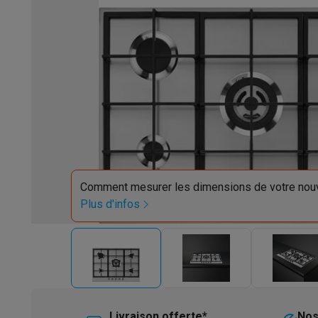
Robots & mixeurs
Robots de cuisine
Robots pâtissiers
Mix
Cuisson & vapeur
Cuiseurs multifonctions
Cuiseurs de riz 
Fun cooking
Gourmet
Fondues
Raclette
TeppanYaki
Appareil
Barbecues
Barbecues électriques
Barbecues au charbon
Ba
Boissons froides
Machines à jus
Machines à boissons péti
Ustensiles de cuisine
Poêles
Casseroles
Balances de cuis
Desserts
Gaufriers
Sorbetières
Crêpières
Desserts divers
Smart garden
Potagers d'intérieur
Plantes aromatiques
Mac
Ménage & airco
Aspirer
Aspirateurs
Aspirateurs robots
Aspirateurs balai
Asp
Robots d'entretien
Aspirateurs robots
Aspirateurs robots l
Comment mesurer les dimensions de votre nouv
Nettoyer
Nettoyeurs de sols
Nettoyeurs à vapeur
Nettoyeur
Plus d'infos
Soin du linge
Centrales vapeur
Fers à repasser
Défroisseur
Couture
Machines à coudre
Accessoires
Climatisation
Climatiseurs mobiles
Aircoolers
Ventilateurs
A
Traitement de l'air
Purificateurs d'air
Humidificateurs
Déshum
Chauffer
Chauffage électrique
Couvertures chauffantes
Lavage & séchage
Machines à laver
Sèche-linge
Sets machi
Livraison offerte*
Nos