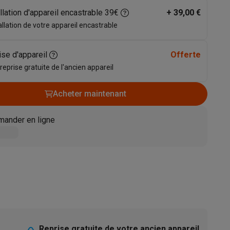
llation d'appareil encastrable 39€
+
39,00 €
s
Tables de cuisson électriques
Accessoires
allation de votre appareil encastrable
s
ise d'appareil
Offerte
 reprise gratuite de l'ancien appareil
Acheter maintenant
d'aspirateur
Accessoires
ander en ligne
es
Accessoires
osition et socles
Étendoirs à linge
Reprise gratuite de votre ancien appareil