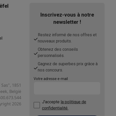
ëfel
Inscrivez-vous à notre
newsletter !
Restez informé de nos offres et
el
nouveaux produits.
Obtenez des conseils
personnalisés.
Gagnez de superbes prix grâce à
nos concours.
Votre adresse e-mail
T Sas", 1851
ek, België
400.673.544
J'accepte
la politique de
right 2026
confidentialité.