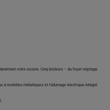
4000 W
1800 W
Galaxy Fold8
1800 W
S26
Coques Galaxy Flip8 & Fold8 (Ultra)
nément votre cuisine. Cinq brûleurs – du foyer mijotage
rdinateurs de bureau
x à molettes métalliques et l’allumage électrique intégré
12003943
.
Smeg