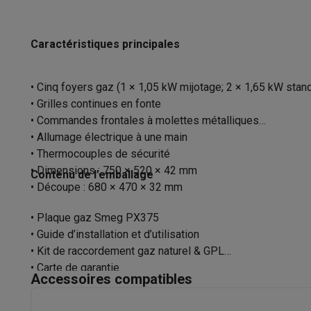
Logiciels
Windows & Microsoft Office
Anti-Virus
Autres log
Cordon électrique inclus
Accessoires IT
Chargeurs & câbles
Housses & sacs
Suppo
Gaming
Caractéristiques principales
Prise fournie
PlayStation
PlayStation 5
Jeux PS5
Jeux PS4
Manettes Pla
Nintendo
Nintendo Switch 2
Jeux Nintendo Switch
Manettes
• Cinq foyers gaz (1 × 1,05 kW mijotage; 2 × 1,65 kW stan
Xbox
Jeux Xbox
Manettes Xbox
Casques Xbox
Accessoire
• Grilles continues en fonte
PC gaming
PC portables gamer
PC gamer
Écrans gaming
So
• Commandes frontales à molettes métalliques
Setup gaming
Casques gaming
Microphones gaming
Chais
• Allumage électrique à une main
Maison & objets connectés
• Thermocouples de sécurité
Montres connectées
Montres connectées
Trackers d’activi
• Dimensions : 750 × 520 × 42 mm
Contenu de l’emballage
Mobilité
Trottinettes électriques
Dashcams
GPS
Coyote
Acc
• Découpe : 680 × 470 × 32 mm
Sécurité & protection
Caméras de surveillance
Système d’
Paiement connecté
Terminaux de paiement
Accessoires 
• Plaque gaz Smeg PX375
Ambiance & confort
Éclairage
Panneaux solaires plug & pla
• Guide d’installation et d’utilisation
Divertissement
Smart TV
Enceintes connectées
Google TV
• Kit de raccordement gaz naturel & GPL
Cuisine
Réfrigérateurs connectés
Lave-vaisselle connecté
• Carte de garantie
Accessoires compatibles
Ménage & santé
Lave-linge connectés
Sèche-linge connec
Produits éco