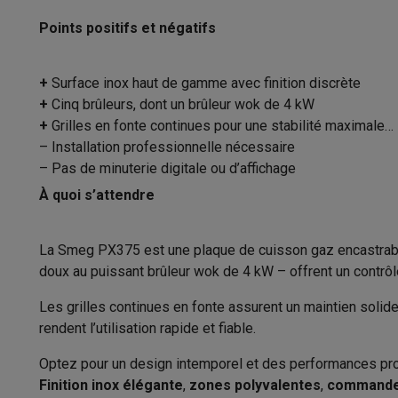
Appareils photo
Appareils photo numériques
Appareils pho
Vidéo
GoPro
Action cams
Drones
Caméscopes
Points positifs et négatifs
Largeur d’encastrement
Accessoires photo
Housses de transport
Flashs & filtres
C
Profondeur d’encastrement
Téléphonie & montres connectées
+
Surface inox haut de gamme avec finition discrète
GSM
Smartphones
Apple iPhone
Smartphones Samsung
GS
+
Cinq brûleurs, dont un brûleur wok de 4 kW
Hauteur d’encastrement
Reconditionné
Smartphones reconditionnés
Rachat
+
Grilles en fonte continues pour une stabilité maximale
Protection GSM
Coques iPhone
Coques Samsung
Toutes l
Distance minimale de la niche et du mur
– Installation professionnelle nécessaire
Montres connectées
Montres connectées
Trackers d’activi
– Pas de minuterie digitale ou d’affichage
Poids
Chargeurs GSM
Chargeurs et câbles
Chargeurs sans fil
Câb
À quoi s’attendre
Accessoires GSM
AirTags & traceurs GPS
Écouteurs sans f
Type de revêtement
Téléphones fixes
Téléphones fixes
Talkie walkie
Babyphon
Ordinateurs & tablettes
La Smeg PX375 est une plaque de cuisson gaz encastrable
Couleur
doux au puissant brûleur wok de 4 kW – offrent un contrôle
Ordinateurs
PC portables
PC portables gamer
Apple MacB
Propriétés techniques
Périphériques IT
Souris
Claviers
Webcams
Enceintes PC
Ca
Les grilles continues en fonte assurent un maintien solid
Tablettes & liseuses
Tablettes
Apple iPad
Samsung Galaxy
rendent l’utilisation rapide et fiable.
Options de raccordement
Imprimer
Imprimantes
Cartouches d'encre & papier
Cricut
Réseau & wifi
Routeurs & points d'accès
Adaptateurs CPL 
Optez pour un design intemporel et des performances pro
Puissance maximum de raccordement
Mémoire & stockage
Disques durs externes
SSD
Clés USB
Finition inox élégante
,
zones polyvalentes
,
commande 
électrique