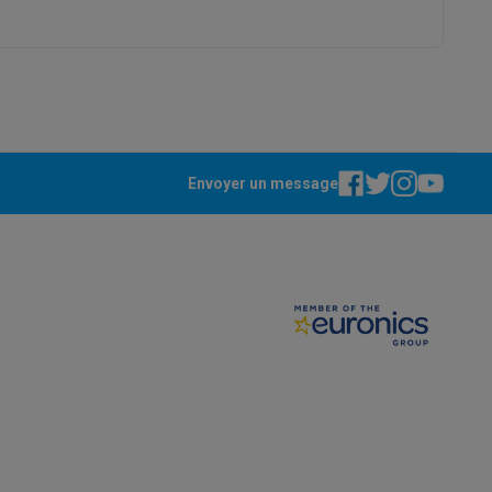
Envoyer un message
ppareil
Swap ProteKt
t accessoires