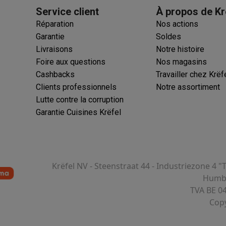
Service client
À propos de Kr
Réparation
Nos actions
Garantie
Soldes
Livraisons
Notre histoire
Foire aux questions
Nos magasins
Cashbacks
Travailler chez Krëf
Clients professionnels
Notre assortiment
Lutte contre la corruption
Garantie Cuisines Krëfel
Krëfel NV - Steenstraat 44 - Industriezone 4 "
Humbe
TVA BE 0
Copy