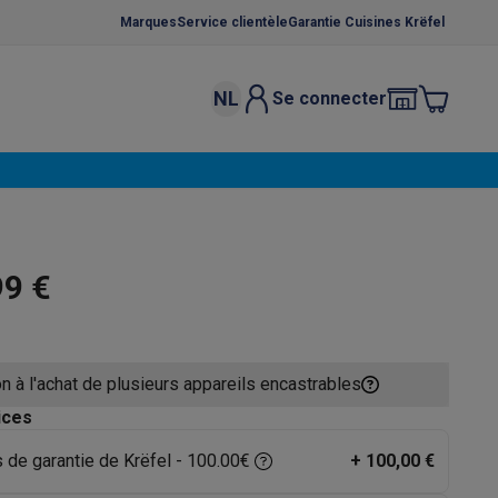
Marques
Service clientèle
Garantie Cuisines Krëfel
NL
Se connecter
osition et socles
Étendoirs à linge
élateurs
bles
Caves à vin encastrables
Micro-ondes encastrables
Machines
oêles
Casseroles
99 €
n à l'achat de plusieurs appareils encastrables
ce Gusto
Cafetières
Café, capsules & dosettes
Accessoires
ices
s de garantie de Krëfel - 100.00€
+
100,00 €