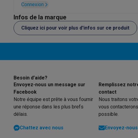
Initiatives écologiques
Connexion
Impact
Économies d'énergie
Recyclez votre vieux électro
Info & actions
Infos de la marque
Soldes
Toutes les soldes
Soldes gros électro
Soldes petit
Cliquez ici pour voir plus d'infos sur ce produit
Actions
Deals du moment
Promotions
Cashbacks
Soldes
Bl
Voici pourquoi choisir Krëfel
Livraison offerte
Garantie du m
Installation à domicile
Installation gros électro
Installation
Modes de paiement
Gift card
Écochèques
Acheter à crédit
A
Service client
Réparation de votre appareil
Vérifiez votre h
Gros électro & encastrable
Trouvez votre machine à laver 
Petit électro
Beauté & santé
Ménage
Cuisine
Plus...
Besoin d’aide?
Envoyez-nous un message sur
Remplissez notr
Télévision & Audio
Choisissez votre télévision idéale
Une 
Facebook
contact
Sport & Loisirs
Choisir une montre connectée
Choisir une t
Notre équipe est prête à vous fournir
Nous traitons vot
Outlet
une réponse dans les plus brefs
vous contacterons
Outlet
Toutes nos offres outlet
Outlet multimedia & téléph
délais.
possible.
Chattez avec nous
Envoyez-nous 