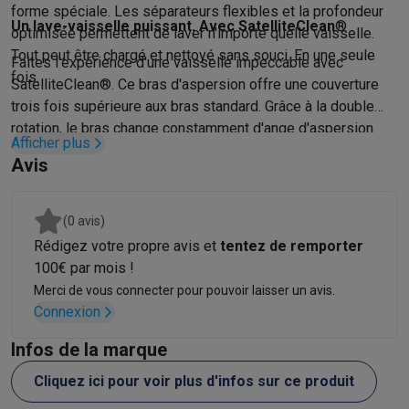
Reconditionné
forme spéciale. Les séparateurs flexibles et la profondeur
Smartphones reconditionnés
Tablettes reconditionnés
Ordinate
Un lave-vaisselle puissant. Avec SatelliteClean
®
optimisée permettent de laver n'importe quelle vaisselle.
Ménage
Tout peut être chargé et nettoyé sans souci. En une seule
Faites l'expérience d'une vaisselle impeccable avec
Machines à laver avec des éco-chèques
Sèche-linge avec des
fois.
SatelliteClean®. Ce bras d'aspersion offre une couverture
Petits appareils de cuisine
trois fois supérieure aux bras standard. Grâce à la double
Petits appareils de cuisine avec des éco-chèques
Machines à
rotation, le bras change constamment d'ange d'aspersion.
Grands appareils de cuisine
Afficher plus
L'eau atteint tous les recoins. Pour un nettoyage complet.
Lave-vaisselle avec des éco-chèques
Réfrigerateurs avec de
Avis
Climatiseurs
Climatiseurs avec des éco-chèques
(0 avis)
TV & audio
Rédigez votre propre avis et
tentez de remporter
TV avec des éco-cheques
Enceintes Bluetooth avec des éco-
100€ par mois !
Multimédie & téléphonie
Merci de vous connecter pour pouvoir laisser un avis.
Smartphones avec des éco-cheques
Tablettes avec des éco-
Connexion
En route
Trottinettes électriques avec des éco-chèques
Infos de la marque
Initiatives écologiques
Cliquez ici pour voir plus d'infos sur ce produit
Impact
Économies d'énergie
Recyclez votre vieux électro
Info & actions