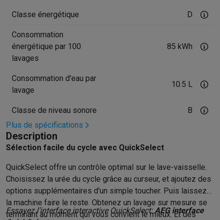
Accessoires photo
Housses de transport
Flashs & filtres
Carte
Téléphonie & montres connectées
Classe énergétique
D
GSM
Smartphones
Apple iPhone
Smartphones Samsung
GSM av
Consommation
Reconditionné
Smartphones reconditionnés
Rachat
énergétique par 100
85 kWh
Protection GSM
Coques iPhone
Coques Samsung
Toutes les c
lavages
Montres connectées
Montres connectées
Trackers d’activité
Br
Chargeurs GSM
Chargeurs et câbles
Chargeurs sans fil
Câbles 
Consommation d'eau par
10.5 L
Accessoires GSM
AirTags & traceurs GPS
Écouteurs sans fil
Su
lavage
Téléphones fixes
Téléphones fixes
Talkie walkie
Babyphones
Classe de niveau sonore
B
Ordinateurs & tablettes
Ordinateurs
PC portables
PC portables gamer
Apple MacBook
P
Plus de spécifications
Description
Périphériques IT
Souris
Claviers
Webcams
Enceintes PC
Casque
Tablettes & liseuses
Tablettes
Apple iPad
Samsung Galaxy Tab
Sélection facile du cycle avec QuickSelect
Imprimer
Imprimantes
Cartouches d'encre & papier
Cricut
QuickSelect offre un contrôle optimal sur le lave-vaisselle.
Réseau & wifi
Routeurs & points d'accès
Adaptateurs CPL & Wi
Choisissez la urée du cycle grâce au curseur, et ajoutez des
Mémoire & stockage
Disques durs externes
SSD
Clés USB
Cart
options supplémentaires d'un simple toucher. Puis laissez
Logiciels
Windows & Microsoft Office
Anti-Virus
Autres logiciel
la machine faire le reste. Obtenez un lavage sur mesure se
Accessoires IT
Chargeurs & câbles
Housses & sacs
Supports
T
Essayez l’interface interactive QuickSelect:
AEG interface
terminant au moment qui vous convient le mieux. Et des