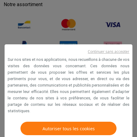
Notre assortiment
Continuer sans accepter
Sur nos sites et nos applications, nous recueillons à chacune de vos
visites des données vous concernant. Ces données nous
permettent de vous proposer les offres et services les plus
Conditions générales de vente
pertinents pour vous, et de vous adresser, en direct ou via des
Privacy
partenaires, des communications et publicités personnalisées et de
mesurer leur efficacité. Elles nous permettent également d’adapter
Disclaimer
le contenu de nos sites à vos préférences, de vous faciliter le
Cookies
partage de contenu sur les réseaux sociaux et de réaliser des
statistiques.
Krëfel NV - Steenstraat 44 - Industriezone 4 "T Sas",
Autoriser tous les cookies
1851 Humbeek, België
TVA BE 0400.673.544