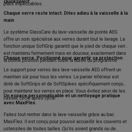
Gaming
QuickSelect
plats impeccables.
PlayStation
PlayStation 5
Jeux PS5
Jeux PS4
Manettes PlaySta
Chaque verre reste intact. Dites adieu à la vaisselle à la
Nintendo
Nintendo Switch 2
Jeux Nintendo Switch
Manettes Nin
main
Xbox
Jeux Xbox
Manettes Xbox
Casques Xbox
Accessoires Xb
PC gaming
PC portables gamer
PC gamer
Écrans gaming
Souris
Le système GlassCare du lave-vaisselle de pointe AEG
Setup gaming
Casques gaming
Microphones gaming
Chaises g
offre un soin spécialisé aux verres durant tout le lavage. La
Maison & objets connectés
fonction unique SoftGrip garantit que le pied de chaque verre
Montres connectées
Montres connectées
Trackers d’activité
Br
est maintenu fermement mais en douceur, exactement dans
Chaque verre. Positionné pour garantir sa protection
Mobilité
Trottinettes électriques
Dashcams
GPS
Coyote
Accessoi
la bonne position pendant toute la durée du programme.
Sécurité & protection
Caméras de surveillance
Système d’alar
Le support pour verres des lave-vaisselle AEG offrent un
Paiement connecté
Terminaux de paiement
Accessoires SumU
maintien sûr pour tous les verres. Le panier inférieur est
Ambiance & confort
Éclairage
Panneaux solaires plug & play
Ass
doté de SoftGrips et de SoftSpikes spécifiquement conçus
Divertissement
Smart TV
Enceintes connectées
Google TV Stre
pour maintenir les verres en place. Vous évitez ainsi de les
Un espace personnalisable et un nettoyage pratique
Cuisine
Réfrigérateurs connectés
Lave-vaisselle connectés
Mac
casser, cycle après cycle.
avec MaxiFlex.
Ménage & santé
Lave-linge connectés
Sèche-linge connectés
T
Produits éco
Faites tout rentrer dans le lave-vaisselle grâce au bac
Éco-chèques
MaxiFlex. Il est conçu pour pouvoir accueillir les couverts et
Éco-chèques info
Tous les produits éco
Toutes les promotions
ustensiles de toutes tailles. Qu'ils soient grands ou de