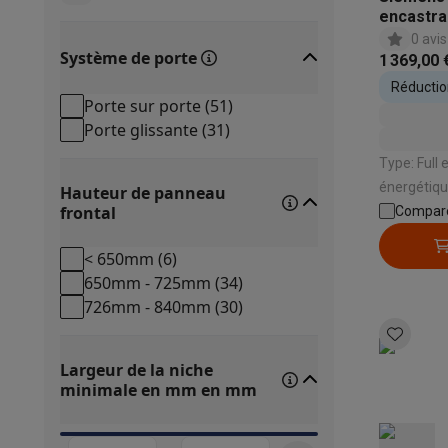
encastr
0 avis
Système de porte
1 369,00 
Réduction
Porte sur porte
(
51
)
appareil
Porte glissante
(
31
)
Type: Full enca
énergétique: A | Niveau sono
Hauteur de panneau
frontal
Type de systè
Compar
de chaleur | Rangement couverts: Tiroir à
< 650mm
(
6
)
couverts
650mm - 725mm
(
34
)
726mm - 840mm
(
30
)
Largeur de la niche
minimale en mm
en mm