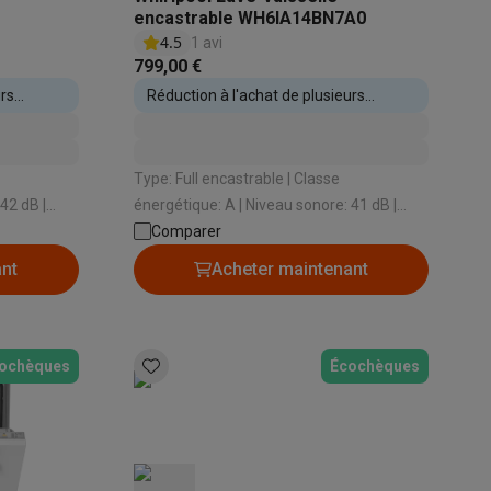
encastrable WH6IA14BN7A0
4.5
1 avi
799,00 €
urs
Réduction à l'achat de plusieurs
appareils encastrables
Type: Full encastrable | Classe
énergétique: A | Niveau sonore: 41 dB |
Type de système de séchage: Airdry
Comparer
omatique: Non
Technology | Ouverture automatique: Oui
ant
Acheter maintenant
ochèques
Écochèques