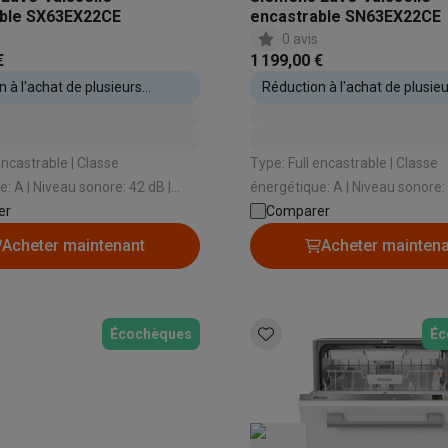
able SX63EX22CE
encastrable SN63EX22CE
0 avis
€
1 199,00 €
 à l'achat de plusieurs
Réduction à l'achat de plusie
s encastrables
appareils encastrables
strable | Classe
Type: Full encastrable | Classe
re: 42 dB |
énergétique: A | Niveau sonore: 42 dB |
me de séchage: Échangeur
er
Type de système de séchage: Échangeur
Comparer
de chaleur | Ouverture aut
Acheter maintenant
Acheter mainten
Écochèques
Éc