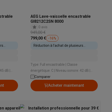
strable
AEG Lave-vaisselle encastrable
GI8212C2SN 8000
Galaxy Fold8
0 avis
949,00 €
799,00 €
-
16
%
S26
Coques Galaxy Flip8 & Fold8 (Ultra)
urs
Réduction à l'achat de plusieurs
appareils encastrables
Type: Full encastrable | Classe
énergétique: C | Niveau sonore: 42 dB |
rdinateurs de bureau
Type de système de séchage: Airdry
Comparer
 propre |
Technology | Ouverture automatique: Oui
ant
Acheter maintenant
en appareil
Installation professionnelle pour 39 €