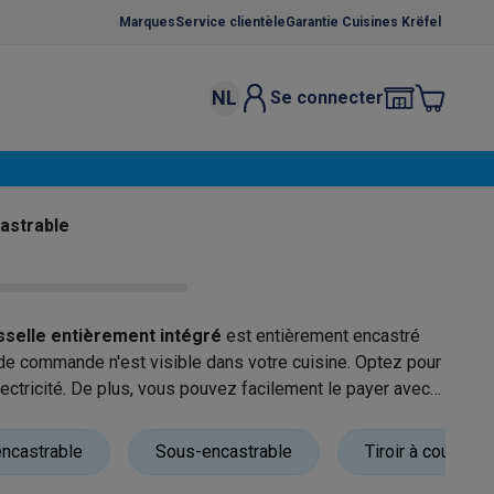
Marques
Service clientèle
Garantie Cuisines Krëfel
NL
Se connecter
osition et socles
Étendoirs à linge
élateurs
bles
Caves à vin encastrables
Micro-ondes encastrables
Machines
castrable
oêles
Casseroles
sselle entièrement intégré
est entièrement encastré
de commande n'est visible dans votre cuisine. Optez pour
ctricité. De plus, vous pouvez facilement le payer avec
ce Gusto
Cafetières
Café, capsules & dosettes
Accessoires
ncastrable
Sous-encastrable
Tiroir à couverts