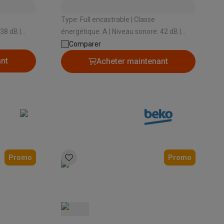
Type: Full encastrable | Classe
énergétique: A | Niveau sonore: 42 dB |
irdry
Type de système de séchage: Airdry
Comparer
omatique: Oui
Technology | Ouverture automatique: Oui
ant
Acheter maintenant
Accessoires
Promo
Promo