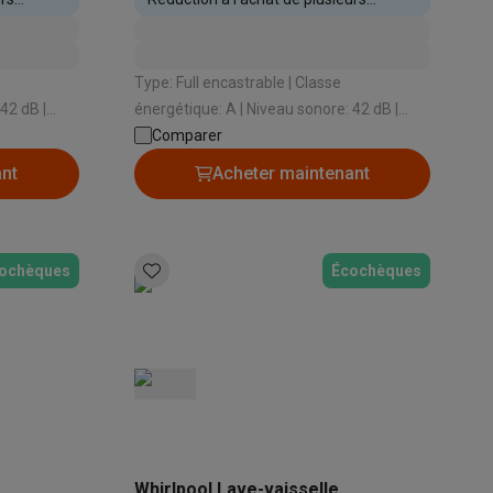
appareils encastrables
Type: Full encastrable | Classe
énergétique: A | Niveau sonore: 42 dB |
Type de système de séchage: Échangeur
Comparer
de chaleur | Rangement couverts: Panier à
ant
Acheter maintenant
couverts
ppareil
Swap ProteKt
ochèques
Écochèques
t accessoires
Whirlpool Lave-vaisselle