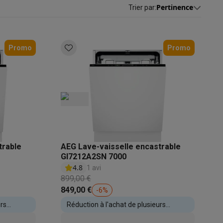
Pertinence
Trier par
:
s
Tables de cuisson électriques
Accessoires
Promo
Promo
s
d'aspirateur
Accessoires
es
Accessoires
trable
AEG Lave-vaisselle encastrable
GI7212A2SN 7000
4.8
1 avi
899,00 €
849,00 €
-
6
%
urs
Réduction à l'achat de plusieurs
osition et socles
Étendoirs à linge
appareils encastrables