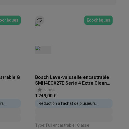
ochèques
Écochèques
s Playstation
o Switch
lité virtuelle
SimRacing
Manettes gaming smartphones
Accessoi
strable G
Bosch Lave-vaisselle encastrable
rs de fumée
AirTags & traceurs GPS
SMH4ECX27E Serie 4 Extra Clean
Zone
0 avis
1 249,00 €
urs
Réduction à l'achat de plusieurs
sine connectés
appareils encastrables
sonne connectés
Brosses à dents électriques connectées
Babyp
Type: Full encastrable | Classe