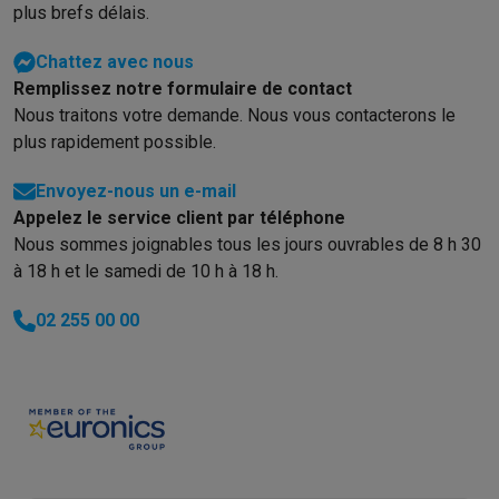
Reconditionné
plus brefs délais.
Smartphones reconditionnés
Tablettes reconditionnés
Ordinate
Ménage
Chattez avec nous
Machines à laver avec des éco-chèques
Sèche-linge avec des
Remplissez notre formulaire de contact
Petits appareils de cuisine
Nous traitons votre demande. Nous vous contacterons le
Petits appareils de cuisine avec des éco-chèques
Machines à
plus rapidement possible.
Grands appareils de cuisine
Envoyez-nous un e-mail
Lave-vaisselle avec des éco-chèques
Réfrigerateurs avec de
Appelez le service client par téléphone
Climatiseurs
Nous sommes joignables tous les jours ouvrables de 8 h 30
Climatiseurs avec des éco-chèques
à 18 h et le samedi de 10 h à 18 h.
TV & audio
TV avec des éco-cheques
Enceintes Bluetooth avec des éco-
02 255 00 00
Multimédie & téléphonie
Smartphones avec des éco-cheques
Tablettes avec des éco-
En route
Trottinettes électriques avec des éco-chèques
Initiatives écologiques
Impact
Économies d'énergie
Recyclez votre vieux électro
Info & actions