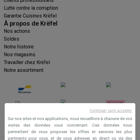
Clients professionnels
Lutte contre la corruption
Garantie Cuisines Krëfel
À propos de Krëfel
Nos actions
Soldes
Notre histoire
Nos magasins
Travailler chez Krëfel
Notre assortiment
Continuer sans accepter
Sur nos sites et nos applications, nous recueillons à chacune de vos
visites des données vous concernant. Ces données nous
permettent de vous proposer les offres et services les plus
Conditions générales de vente
pertinents pour vous, et de vous adresser, en direct ou via des