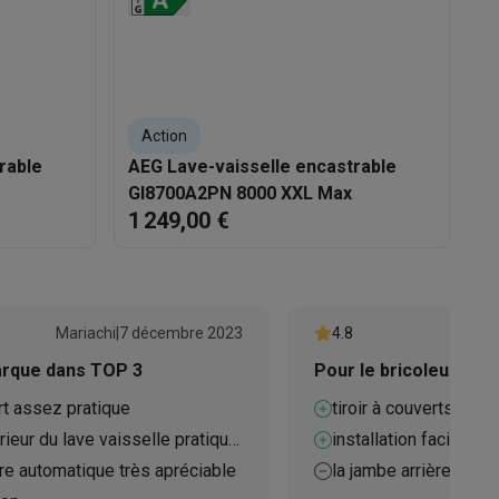
Action
asser avec des éco-chèques
Aspirateurs balai avec éco-cheques
rable
AEG Lave-vaisselle encastrable
A
GI8700A2PN 8000 XXL Max
G
-chèques
Carafes filtrantes
Accessoires de cuisine avec des éc
1 249,00 €
1
ec des éco-chèques
Cuisinières avec des éco-chèques
Hottes a
Mariachi
|
7 décembre 2023
4.8
s éco-cheques
Tourne-disque avec éco-cheques
arque dans TOP 3
Pour le bricoleur Har
ert assez pratique
tiroir à couverts
c des éco-chèques
Powerbanks avec des éco-cheques
Encre et 
erieur du lave vaisselle pratique
installation facile
re automatique très apréciable
la jambe arrière n'a pa