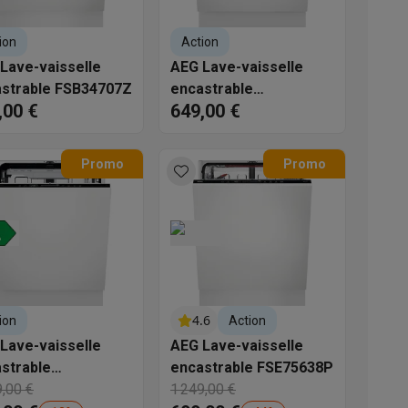
s
Tables de cuisson électriques
Accessoires
ion
Action
Lave-vaisselle
AEG Lave-vaisselle
strable FSB34707Z
encastrable
s
,00 €
649,00 €
GI6200B2SC 6000
Promo
Promo
d'aspirateur
Accessoires
es
Accessoires
4.6
ion
Action
Lave-vaisselle
AEG Lave-vaisselle
strable
encastrable FSE75638P
osition et socles
Étendoirs à linge
220X2TC 8000
9,00 €
1 249,00 €