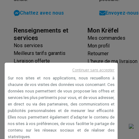
Filtre autonettoyant
Chattez avec nous
Envoyez-nous 
Délai de départ
Renseignements et
Mon Krëfel
services
Mes commandes
Nos services
Mon profil
Meilleurs tarifs garantis
Retourner
Livraison offerte
L'heure de ma livraison
Garantie prolongée
Continuer sans accepter
Éco-chèques
Sur nos sites et nos applications, nous recueillons à
Paiement sécurisé
chacune de vos visites des données vous concernant. Ces
données nous permettent de vous proposer les offres et
Déclaration d'accessibilité
services les plus pertinents pour vous, et de vous adresser,
en direct ou via des partenaires, des communications et
publicités personnalisées et de mesurer leur efficacité.
Elles nous permettent également d’adapter le contenu de
nos sites à vos préférences, de vous faciliter le partage de
contenu sur les réseaux sociaux et de réaliser des
statistiques.