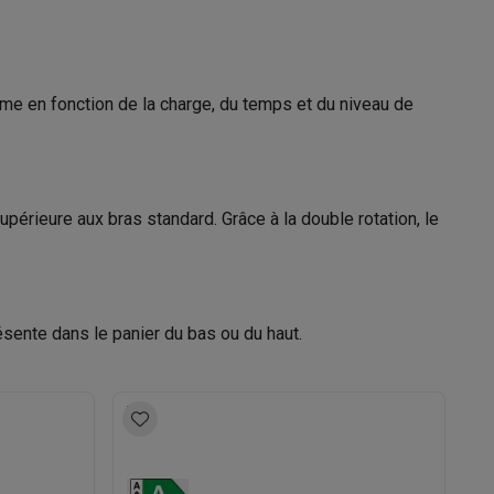
sable
AEG
s Playstation
me en fonction de la charge, du temps et du niveau de
o Switch
Nederland Vennootsweg 12400 AC
Alphen a/d Rijn
lité virtuelle
SimRacing
Manettes gaming smartphones
Accessoi
+31 (0172)468 468
périeure aux bras standard. Grâce à la double rotation, le
contact@electrolux.com
rs de fumée
AirTags & traceurs GPS
ésente dans le panier du bas ou du haut.
sine connectés
sonne connectés
Brosses à dents électriques connectées
Babyp