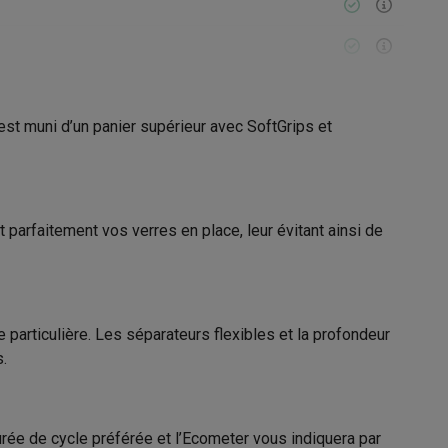
Galaxy Fold8
st muni d’un panier supérieur avec SoftGrips et
Hygiène
S26
Coques Galaxy Flip8 & Fold8 (Ultra)
age
70 °C
960 min
parfaitement vos verres en place, leur évitant ainsi de
12006404
rdinateurs de bureau
e particulière. Les séparateurs flexibles et la profondeur
AEG
s.
7332543986767
FSE75768P
durée de cycle préférée et l’Ecometer vous indiquera par