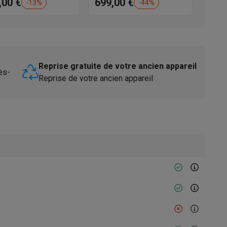
,00 €
699,00 €
aningPerformance
-
13
%
-
44
%
Reprise gratuite de votre ancien appareil
ès-
Reprise de votre ancien appareil
Accessoires