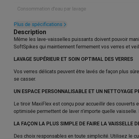
Appareils photo
Appareils photo numériques
Appareils pho
Consommation d'eau par lavage
Vidéo
GoPro
Action cams
Drones
Caméscopes
Accessoires photo
Housses de transport
Flashs & filtres
C
Classe de niveau sonore
Plus de spécifications
Téléphonie & montres connectées
Description
GSM
Smartphones
Apple iPhone
Smartphones Samsung
GS
Niveau sonore
Même les lave-vaisselles puissants doivent pouvoir manip
Reconditionné
Smartphones reconditionnés
Rachat
SoftSpikes qui maintiennent fermement vos verres et veill
Rangement couverts
Protection GSM
Coques iPhone
Coques Samsung
Toutes l
Montres connectées
Montres connectées
Trackers d’activi
LAVAGE SUPÉRIEUR ET SOIN OPTIMAL DES VERRES
Nombre de couverts
Chargeurs GSM
Chargeurs et câbles
Chargeurs sans fil
Câb
Vos verres délicats peuvent être lavés de façon plus sûre
Accessoires GSM
AirTags & traceurs GPS
Écouteurs sans f
Nombre de programmes
se casser.
Téléphones fixes
Téléphones fixes
Talkie walkie
Babyphon
Nombre de températures
Ordinateurs & tablettes
UN ESPACE PERSONNALISABLE ET UN NETTOYAGE P
Ordinateurs
PC portables
PC portables gamer
Apple MacB
Système de séchage
Tec
Périphériques IT
Souris
Claviers
Webcams
Enceintes PC
Ca
Le tiroir MaxiFlex est conçu pour accueillir des couverts e
Tablettes & liseuses
Tablettes
Apple iPad
Samsung Galaxy
Type de système de séchage
Technique 
optimisée permettent de laver n’importe quelle vaisselle.
Imprimer
Imprimantes
Cartouches d'encre & papier
Cricut
Classe de lavage
LA FAÇON LA PLUS SIMPLE DE FAIRE LA VAISSELLE 
Réseau & wifi
Routeurs & points d'accès
Adaptateurs CPL 
Mémoire & stockage
Disques durs externes
SSD
Clés USB
Des choix responsables en toute simplicité. Utilisez le cu
Caractéristiques physiques