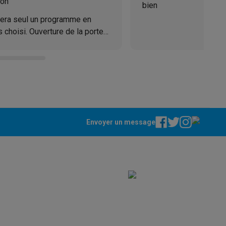
ion
bien
era seul un programme en
 choisi. Ouverture de la porte
 apréciable. Recommande
ppareil
Swap ProteKt
Envoyer un message
t accessoires