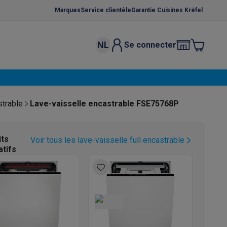
Marques
Service clientèle
Garantie Cuisines Krëfel
NL
Se connecter
osition et socles
Étendoirs à linge
élateurs
bles
Caves à vin encastrables
Micro-ondes encastrables
Machines
strable
Lave-vaisselle encastrable FSE75768P
oêles
Casseroles
its
Voir tous les lave-vaisselle full encastrable
atifs
ce Gusto
Cafetières
Café, capsules & dosettes
Accessoires