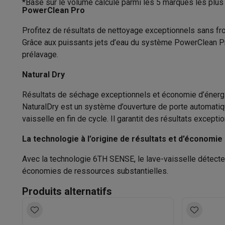
*Basé sur le volume calculé parmi les 5 marques les plus
Logiciels
Windows & Microsoft Office
Anti-Virus
Autres log
PowerClean Pro
Largeur
Accessoires IT
Chargeurs & câbles
Housses & sacs
Suppo
Gaming
Profitez de résultats de nettoyage exceptionnels sans frot
Profondeur
PlayStation
PlayStation 5
Jeux PS5
Jeux PS4
Manettes Pla
Grâce aux puissants jets d’eau du système PowerClean Pr
Nintendo
Nintendo Switch 2
Jeux Nintendo Switch
Manettes
prélavage.
Hauteur
Xbox
Jeux Xbox
Manettes Xbox
Casques Xbox
Accessoire
Natural Dry
Largeur d’encastrement
PC gaming
PC portables gamer
PC gamer
Écrans gaming
So
Setup gaming
Casques gaming
Microphones gaming
Chais
Résultats de séchage exceptionnels et économie d’énerg
Profondeur d’encastrement
Consoles de jeu
NaturalDry est un système d’ouverture de porte automatiqu
Maison & objets connectés
vaisselle en fin de cycle. Il garantit des résultats except
Hauteur minimale de la niche
Montres connectées
Montres connectées
Trackers d’activi
La technologie à l’origine de résultats et d’économi
Hauteur maximale de la niche
Mobilité
Trottinettes électriques
Dashcams
GPS
Coyote
Acc
Sécurité & protection
Caméras de surveillance
Système d’
Avec la technologie 6TH SENSE, le lave-vaisselle détecte 
Hauteur de la porte du meuble
Paiement connecté
Terminaux de paiement
Accessoires 
économies de ressources substantielles.
Ambiance & confort
Éclairage
Panneaux solaires plug & pla
Type de suspension de porte
Produits alternatifs
Divertissement
Smart TV
Enceintes connectées
Google TV
Matériaux cuve
Cuisine
Réfrigérateurs connectés
Lave-vaisselle connecté
Ménage & santé
Lave-linge connectés
Sèche-linge connec
Raccordement à l'eau chaude possible