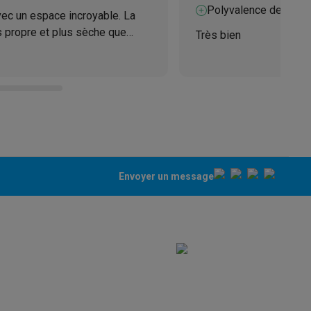
Polyvalence des pr
vec un espace incroyable. La
s propre et plus sèche que
Très bien
tendez à peine lorsque
lumé. HAUT!
ppareil
Swap ProteKt
Envoyer un message
t accessoires