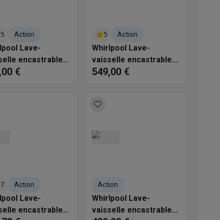
s
Tables de cuisson électriques
Accessoires
.5
5
Action
Action
lpool Lave-
Whirlpool Lave-
s
selle encastrable
vaisselle encastrable
,00 €
549,00 €
IA14BN7A0
W7I HP40 LC -
MaxiSpace
d'aspirateur
Accessoires
es
Accessoires
.7
Action
Action
lpool Lave-
Whirlpool Lave-
osition et socles
Étendoirs à linge
selle encastrable
vaisselle encastrable