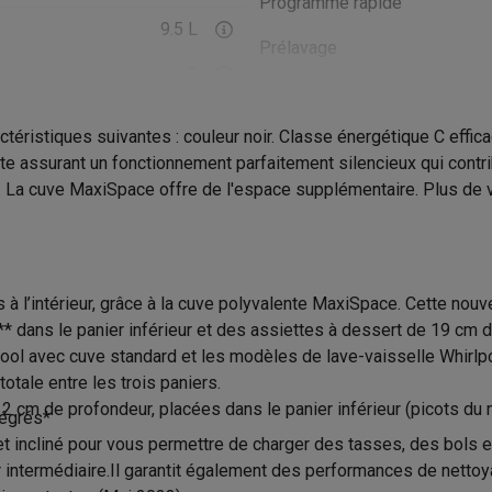
Programme rapide
to instantanés
Appareils Canon
Appareils Nikon
Objectifs
9.5 L
Prélavage
artes SD
Trépieds & supports
Accessoires action cam
B
Programme verre (délicat)
M avec touches
Smartphones reconditionnés
iPhone 17
Samsung 
42 dB
téristiques suivantes : couleur noir. Classe énergétique C effic
Programme silence
e assurant un fonctionnement parfaitement silencieux qui contrib
Tiroir et Panier à couverts
es coques
Protections d'écran
Coques iPhone 17
Coques Galaxy 
Fonction demi-charge
La cuve MaxiSpace offre de l'espace supplémentaire. Plus de vai
té
Bracelets
Chargeurs
14
les USB C
Câbles lightning
Powerbanks
Température maximale de lav
il
Supports GSM voiture
Cartes micro SD
Autres accessoires
10
Durée éco-programme
es
4
s à l’intérieur, grâce à la cuve polyvalente MaxiSpace. Cette no
Produit information
 dans le panier inférieur et des assiettes à dessert de 19 cm da
ook
PC portables Windows
PC Copilot+
Chromebooks
Écrans PC
O
Condensation naturelle
ool avec cuve standard et les modèles de lave-vaisselle Whirl
sques PC
Microphones
Stations d'acceuil
Lecteurs CD externes
Code Krëfel
tale entre les trois paniers.
Statique / Chaleur propre
 Tab
Housses pour tablette
Liseuses
Accessoires
m de profondeur, placées dans le panier inférieur (picots du mil
Marque
tégrés*
 incliné pour vous permettre de charger des tasses, des bols et
& Wi-Fi
Mesh Wi-Fi
Switchs
Câbles de réseau
EAN
 intermédiaire.Il garantit également des performances de nettoy
Cartes SD
CD & DVD
35.5 kg