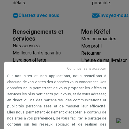
délais.
possible.
Chattez avec nous
Envoyez-nous 
Renseignements et
Mon Krëfel
services
Mes commandes
Nos services
Mon profil
Meilleurs tarifs garantis
Retourner
Livraison offerte
L'heure de ma livraison
Garantie prolongée
Continuer sans accepter
Éco-chèques
Sur nos sites et nos applications, nous recueillons à
Paiement sécurisé
chacune de vos visites des données vous concernant. Ces
données nous permettent de vous proposer les offres et
Déclaration d'accessibilité
services les plus pertinents pour vous, et de vous adresser,
en direct ou via des partenaires, des communications et
publicités personnalisées et de mesurer leur efficacité.
Elles nous permettent également d’adapter le contenu de
nos sites à vos préférences, de vous faciliter le partage de
contenu sur les réseaux sociaux et de réaliser des