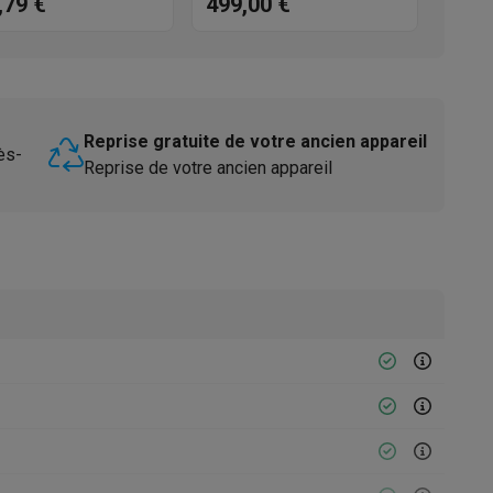
,79 €
499,00 €
C 3C26
WIO 3T126 PFE
Reprise gratuite de votre ancien appareil
ès-
Reprise de votre ancien appareil
Accessoires