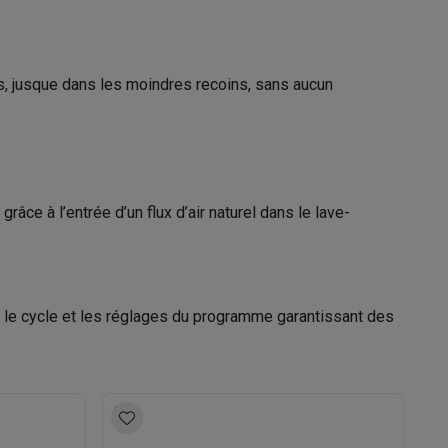
W8I HP42 L
s Playstation
, jusque dans les moindres recoins, sans aucun
sable
WHIRLPOOL
o Switch
België Nijverheidslaan 45660 1853
Grimbergen
lité virtuelle
SimRacing
Manettes gaming smartphones
Accessoi
ce à l’entrée d’un flux d’air naturel dans le lave-
02 263 33 33
contactcenter_belux@europeanappliances.com
rs de fumée
AirTags & traceurs GPS
t le cycle et les réglages du programme garantissant des
sine connectés
sonne connectés
Brosses à dents électriques connectées
Babyp