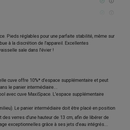
Galaxy Fold8
ace. Pieds réglables pour une parfaite stabilité, même sur
ue à la discrétion de l'appareil. Excellentes
S26
Coques Galaxy Flip8 & Fold8 (Ultra)
sselle sale dans l'évier !
age
65 °C
210 min
uvelle cuve offre 10%* d’espace supplémentaire et peut
ns le panier intermédiaire.
rdinateurs de bureau
pool avec cuve MaxiSpace. L'espace supplémentaire
12006579
ieu). Le panier intermédiaire doit être placé en position
Whirlpool
 des verres d’une hauteur de 13 cm, afin de libérer de
8003437639340
age exceptionnelles grâce à ses jets d’eau intégrés.