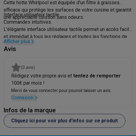
Cette hotte Whirlpool est équipée d'un filtre à graisses
Soldes
Toutes les soldes
Soldes gros électro
Soldes petit élec
efficace qui protège les surfaces de votre cuisine et garantit
Actions
Deals du moment
Promotions
Cashbacks
Soldes
Black F
Interface utilisateur tactile
une appréciable cuisson sans odeurs.
Voici pourquoi choisir Krëfel
Livraison offerte
Garantie du meille
Commandes intuitives.
Installation à domicile
Installation gros électro
Installation enca
L'élégante interface utilisateur tactile permet un accès facile
Modes de paiement
Gift card
Écochèques
Acheter à crédit
Alma 
et immédiat à tous les réglages et toutes les fonctions de
Afficher plus
votre hotte.
Service client
Réparation de votre appareil
Vérifiez votre heure 
Avis
Gros électro & encastrable
Trouvez votre machine à laver idéal
Petit électro
Beauté & santé
Ménage
Cuisine
Plus...
Télévision & Audio
Choisissez votre télévision idéale
Une encei
(0 avis)
Sport & Loisirs
Choisir une montre connectée
Choisir une trotti
Rédigez votre propre avis et
tentez de remporter
Outlet
100€ par mois !
Outlet
Toutes nos offres outlet
Outlet multimedia & téléphonie
O
Merci de vous connecter pour pouvoir laisser un avis.
Connexion
Infos de la marque
Cliquez ici pour voir plus d'infos sur ce produit