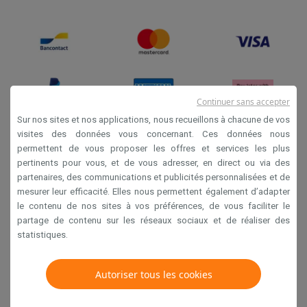
Continuer sans accepter
Sur nos sites et nos applications, nous recueillons à chacune de vos
visites des données vous concernant. Ces données nous
permettent de vous proposer les offres et services les plus
Conditions générales de vente
pertinents pour vous, et de vous adresser, en direct ou via des
Privacy
partenaires, des communications et publicités personnalisées et de
mesurer leur efficacité. Elles nous permettent également d’adapter
Disclaimer
le contenu de nos sites à vos préférences, de vous faciliter le
Cookies
partage de contenu sur les réseaux sociaux et de réaliser des
statistiques.
Krëfel NV - Steenstraat 44 - Industriezone 4 "T Sas",
Autoriser tous les cookies
1851 Humbeek, België
TVA BE 0400.673.544