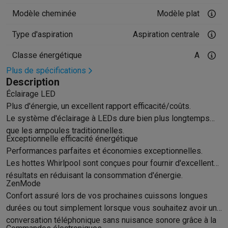
Accessoires photo
Housses de transport
Flashs & filtres
Carte
Téléphonie & montres connectées
Modèle cheminée
Modèle plat
GSM
Smartphones
Apple iPhone
Smartphones Samsung
GSM av
Type d'aspiration
Aspiration centrale
Reconditionné
Smartphones reconditionnés
Rachat
Protection GSM
Coques iPhone
Coques Samsung
Toutes les c
Classe énergétique
A
Montres connectées
Montres connectées
Trackers d’activité
Br
Plus de spécifications
Chargeurs GSM
Chargeurs et câbles
Chargeurs sans fil
Câbles 
Description
Accessoires GSM
AirTags & traceurs GPS
Écouteurs sans fil
Su
Éclairage LED
Téléphones fixes
Téléphones fixes
Talkie walkie
Babyphones
Plus d'énergie, un excellent rapport efficacité/coûts.
Ordinateurs & tablettes
Le système d'éclairage à LEDs dure bien plus longtemps
Ordinateurs
PC portables
PC portables gamer
Apple MacBook
P
que les ampoules traditionnelles.
Exceptionnelle efficacité énergétique
Périphériques IT
Souris
Claviers
Webcams
Enceintes PC
Casque
Performances parfaites et économies exceptionnelles.
Tablettes & liseuses
Tablettes
Apple iPad
Samsung Galaxy Tab
Les hottes Whirlpool sont conçues pour fournir d'excellents
Imprimer
Imprimantes
Cartouches d'encre & papier
Cricut
résultats en réduisant la consommation d'énergie.
Réseau & wifi
Routeurs & points d'accès
Adaptateurs CPL & Wi
ZenMode
Mémoire & stockage
Disques durs externes
SSD
Clés USB
Cart
Confort assuré lors de vos prochaines cuissons longues
Logiciels
Windows & Microsoft Office
Anti-Virus
Autres logiciel
durées ou tout simplement lorsque vous souhaitez avoir une
Accessoires IT
Chargeurs & câbles
Housses & sacs
Supports
T
conversation téléphonique sans nuisance sonore grâce à la