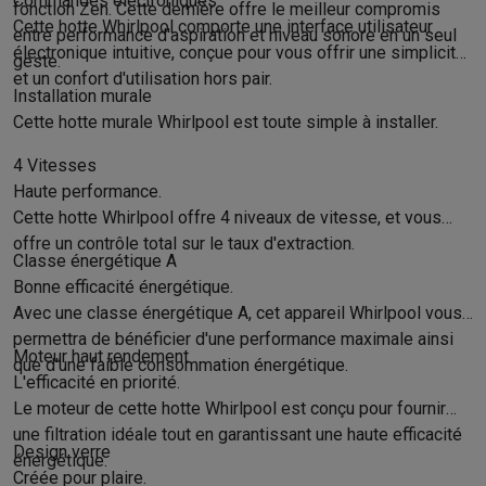
Commandes électroniques
Gaming
fonction Zen. Cette dernière offre le meilleur compromis
Cette hotte Whirlpool comporte une interface utilisateur
PlayStation
PlayStation 5
Jeux PS5
Jeux PS4
Manettes PlaySta
entre performance d'aspiration et niveau sonore en un seul
électronique intuitive, conçue pour vous offrir une simplicité
Nintendo
Nintendo Switch 2
Jeux Nintendo Switch
Manettes Nin
geste.
et un confort d'utilisation hors pair.
Xbox
Jeux Xbox
Manettes Xbox
Casques Xbox
Accessoires Xb
Installation murale
PC gaming
PC portables gamer
PC gamer
Écrans gaming
Souris
Cette hotte murale Whirlpool est toute simple à installer.
Setup gaming
Casques gaming
Microphones gaming
Chaises g
Maison & objets connectés
4 Vitesses
Haute performance.
Montres connectées
Montres connectées
Trackers d’activité
Br
Cette hotte Whirlpool offre 4 niveaux de vitesse, et vous
Mobilité
Trottinettes électriques
Dashcams
GPS
Coyote
Accessoi
offre un contrôle total sur le taux d'extraction.
Sécurité & protection
Caméras de surveillance
Système d’alar
Classe énergétique A
Paiement connecté
Terminaux de paiement
Accessoires SumU
Bonne efficacité énergétique.
Ambiance & confort
Éclairage
Panneaux solaires plug & play
Ass
Avec une classe énergétique A, cet appareil Whirlpool vous
Divertissement
Smart TV
Enceintes connectées
Google TV Stre
permettra de bénéficier d'une performance maximale ainsi
Cuisine
Réfrigérateurs connectés
Lave-vaisselle connectés
Mac
Moteur haut rendement
que d'une faible consommation énergétique.
Ménage & santé
Lave-linge connectés
Sèche-linge connectés
T
L'efficacité en priorité.
Le moteur de cette hotte Whirlpool est conçu pour fournir
Produits éco
Éco-chèques
une filtration idéale tout en garantissant une haute efficacité
Design verre
énergétique.
Éco-chèques info
Tous les produits éco
Toutes les promotions
Créée pour plaire.