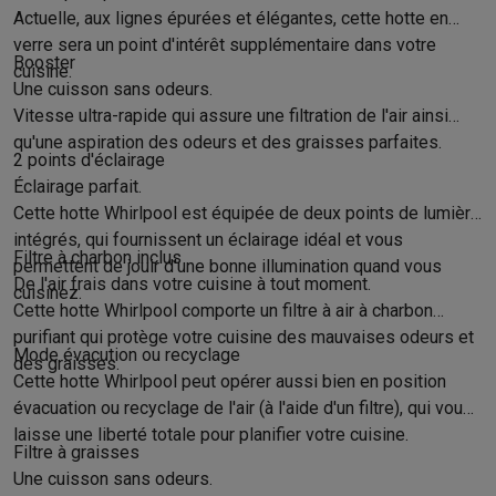
Reconditionné
Actuelle, aux lignes épurées et élégantes, cette hotte en
Smartphones reconditionnés
Tablettes reconditionnés
Ordinate
verre sera un point d'intérêt supplémentaire dans votre
Ménage
Booster
cuisine.
Machines à laver avec des éco-chèques
Sèche-linge avec des
Une cuisson sans odeurs.
Petits appareils de cuisine
Vitesse ultra-rapide qui assure une filtration de l'air ainsi
Petits appareils de cuisine avec des éco-chèques
Machines à
qu'une aspiration des odeurs et des graisses parfaites.
2 points d'éclairage
Grands appareils de cuisine
Éclairage parfait.
Lave-vaisselle avec des éco-chèques
Réfrigerateurs avec de
Cette hotte Whirlpool est équipée de deux points de lumière
Climatiseurs
intégrés, qui fournissent un éclairage idéal et vous
Climatiseurs avec des éco-chèques
Filtre à charbon inclus
permettent de jouir d'une bonne illumination quand vous
TV & audio
De l'air frais dans votre cuisine à tout moment.
cuisinez.
TV avec des éco-cheques
Enceintes Bluetooth avec des éco-
Cette hotte Whirlpool comporte un filtre à air à charbon
Multimédie & téléphonie
purifiant qui protège votre cuisine des mauvaises odeurs et
Mode évacution ou recyclage
Smartphones avec des éco-cheques
Tablettes avec des éco-
des graisses.
En route
Cette hotte Whirlpool peut opérer aussi bien en position
évacuation ou recyclage de l'air (à l'aide d'un filtre), qui vous
Trottinettes électriques avec des éco-chèques
laisse une liberté totale pour planifier votre cuisine.
Initiatives écologiques
Filtre à graisses
Impact
Économies d'énergie
Recyclez votre vieux électro
Une cuisson sans odeurs.
Info & actions