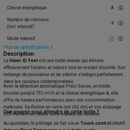
Accessoires photo
Housses de transport
Flashs & filtres
Carte
Téléphonie & montres connectées
Classe énergétique
A
GSM
Smartphones
Apple iPhone
Smartphones Samsung
GSM av
Nombre de vitesses
Reconditionné
Smartphones reconditionnés
Rachat
4
(incl. intensif)
Protection GSM
Coques iPhone
Coques Samsung
Toutes les c
Montres connectées
Montres connectées
Trackers d’activité
Br
Mode intensif
Chargeurs GSM
Chargeurs et câbles
Chargeurs sans fil
Câbles 
Plus de spécifications
Accessoires GSM
AirTags & traceurs GPS
Écouteurs sans fil
Su
Description
Téléphones fixes
Téléphones fixes
Talkie walkie
Babyphones
La
Haier ID Feel
est une hotte murale qui élimine
Ordinateurs & tablettes
efficacement fumées et odeurs tout en restant discrète. Son
Ordinateurs
PC portables
PC portables gamer
Apple MacBook
P
mélange de puissance et de silence s’intègre parfaitement
Périphériques IT
Souris
Claviers
Webcams
Enceintes PC
Casque
dans les cuisines contemporaines.
Avec la détection automatique Preci Sense, un mode
Tablettes & liseuses
Tablettes
Apple iPad
Samsung Galaxy Tab
booster jusqu’à 733 m³/h et la classe énergétique A, elle
Imprimer
Imprimantes
Cartouches d'encre & papier
Cricut
offre de hautes performances avec une consommation
Réseau & wifi
Routeurs & points d'accès
Adaptateurs CPL & Wi
maîtrisée. Sa finition en verre noir (60 cm) et son éclairage
Mémoire & stockage
Disques durs externes
SSD
Clés USB
Cart
Que pouvez-vous attendre de cette hotte ?
LED mettent en valeur votre espace de cuisson.
Logiciels
Windows & Microsoft Office
Anti-Virus
Autres logiciel
Au quotidien, le pilotage se fait via un
Touch control
intuitif.
Accessoires IT
Chargeurs & câbles
Housses & sacs
Supports
T