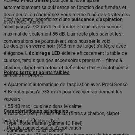
Activez
Preci Sense
pour que la hotte ajuste
Gaming
automatiquement sa puissance en fonction des fumées et
PlayStation
PlayStation 5
Jeux PS5
Jeux PS4
Manettes PlaySta
des odeurs, ou choisissez vous‑même l’une des 4 vitesses
Nintendo
Nintendo Switch 2
Jeux Nintendo Switch
Manettes Nin
Côté résultats, bénéficiez d’une
puissance d’aspiration
et le mode intensif.
Xbox
Jeux Xbox
Manettes Xbox
Casques Xbox
Accessoires Xb
allant jusqu’à 733 m³/h en booster et d’un niveau sonore
PC gaming
PC portables gamer
PC gamer
Écrans gaming
Souris
maximal de seulement
55 dB
. L’air reste plus sain et les
Setup gaming
Casques gaming
Microphones gaming
Chaises g
conversations se poursuivent sans hausser la voix.
Consoles de jeu
Le design en
verre noir
(598 mm de large) s’intègre avec
élégance. L’
éclairage LED
éclaire efficacement la table de
Maison & objets connectés
cuisson, tandis que des accessoires premium – filtres à
Montres connectées
Montres connectées
Trackers d’activité
Br
charbon, clapet anti‑retour et déflecteur d’air – contribuent à
Mobilité
Trottinettes électriques
Dashcams
GPS
Coyote
Accessoi
Points forts et points faibles
un flux d’air propre.
Sécurité & protection
Caméras de surveillance
Système d’alar
Paiement connecté
Terminaux de paiement
Accessoires SumU
+
Ajustement automatique de l’aspiration avec Preci Sense
Ambiance & confort
Éclairage
Panneaux solaires plug & play
Ass
+
Booster jusqu’à 733 m³/h pour évacuer rapidement les
Divertissement
Smart TV
Enceintes connectées
Google TV Stre
vapeurs
Cuisine
Réfrigérateurs connectés
Lave-vaisselle connectés
Mac
+
55 dB max : cuisinez dans le calme
Caractéristiques principales
+
Accessoires premium inclus (filtres à charbon, clapet
Ménage & santé
Lave-linge connectés
Sèche-linge connectés
T
anti‑retour, déflecteur d’air)
Produits éco
• Type : hotte murale (gamme ID Feel)
- Pas de connectivité ni d’application
Éco-chèques
• Commandes : touch control