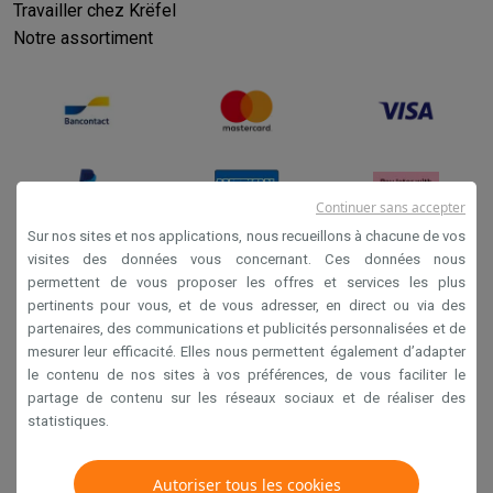
Travailler chez Krëfel
Notre assortiment
Continuer sans accepter
Sur nos sites et nos applications, nous recueillons à chacune de vos
visites des données vous concernant. Ces données nous
permettent de vous proposer les offres et services les plus
Conditions générales de vente
pertinents pour vous, et de vous adresser, en direct ou via des
Privacy
partenaires, des communications et publicités personnalisées et de
mesurer leur efficacité. Elles nous permettent également d’adapter
Disclaimer
le contenu de nos sites à vos préférences, de vous faciliter le
Cookies
partage de contenu sur les réseaux sociaux et de réaliser des
statistiques.
Krëfel NV - Steenstraat 44 - Industriezone 4 "T Sas",
Autoriser tous les cookies
1851 Humbeek, België