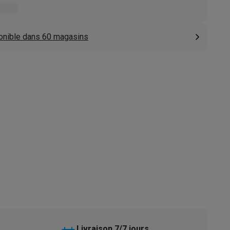
s
Tables de cuisson électriques
Accessoires
onible dans 60 magasins
s
d'aspirateur
Accessoires
es
Accessoires
osition et socles
Étendoirs à linge
Livraison 7/7 jours