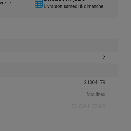
vré le
Livraison samedi & dimanche
2
Accessoires
21004179
Moulinex
3016661152689
7211003245