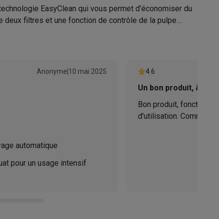
 la technologie EasyClean qui vous permet d’économiser du
deux filtres et une fonction de contrôle de la pulpe
Galaxy Fold8
Anonyme
|
10 mai 2025
4.6
A
S26
Coques Galaxy Flip8 & Fold8 (Ultra)
Un bon produit, à un p
nt la corvée du nettoyage, sans effort.
Bon produit, fonctionnel
d'utilisation. Comme tou
ection pour débloquer les gros morceaux.
il demande néanmoins 
plusieurs pièces, ce qu
yage automatique
rdinateurs de bureau
Le modèle est efficace, e
 la couleur pure et tous les nutriments de vos fruits,
at pour un usage intensif
bien suivre les consigne
produisent pas suffisam
vraiment utilisés. Pas t
Recommandé.