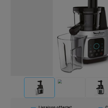
Robots & mixeurs
Robots de cuisine
Robots pâtissiers
Mix
Cuisson & vapeur
Cuiseurs multifonctions
Cuiseurs de riz 
Fun cooking
Gourmet
Fondues
Raclette
TeppanYaki
Appareil
Barbecues
Barbecues électriques
Barbecues au charbon
Ba
Boissons froides
Machines à jus
Machines à boissons péti
Ustensiles de cuisine
Poêles
Casseroles
Balances de cuis
Desserts
Gaufriers
Sorbetières
Crêpières
Desserts divers
Smart garden
Potagers d'intérieur
Plantes aromatiques
Mac
Ménage & airco
Aspirer
Aspirateurs
Aspirateurs robots
Aspirateurs balai
Asp
Robots d'entretien
Aspirateurs robots
Aspirateurs robots l
Nettoyer
Nettoyeurs de sols
Nettoyeurs à vapeur
Nettoyeur
Soin du linge
Centrales vapeur
Fers à repasser
Défroisseur
Couture
Machines à coudre
Accessoires
Climatisation
Climatiseurs mobiles
Aircoolers
Ventilateurs
A
Traitement de l'air
Purificateurs d'air
Humidificateurs
Déshum
Chauffer
Chauffage électrique
Couvertures chauffantes
Lavage & séchage
Machines à laver
Sèche-linge
Sets machi
Livraison offerte*
C