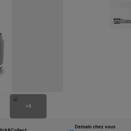
eurs
Blenders
Soupmakers
Hachoirs
Accessoires
et cuiseurs vapeur
Bouilloires
Robots chauffants
Machines à pâte
s à pizza
Accessoires
Disp
rbecues au gaz
Accessoires
llantes
Carafes filtrantes
Cartouches filtrantes
Machines à glaçon
ine
Machines sous vide
Ustensiles & gadgets de cuisine
hines à composter
Accessoires
irateurs traîneaux
Aspirateurs de table
Aspirateurs chantier
Sacs 
aveur
Robots tondeuses
Robots piscine
Robots lave-vitres
s tapis
Nettoyeurs haute pression
Nettoyeurs de vitres
Serpillièr
s vapeur
Centres de repassage
Planches à repasser
Accessoires
ccessoires
+
9
idificateurs
Stations météo
ne à laver et sèche-linge
Lave-linges séchants
Cadres de superp
Demain chez vous
lick&Collect