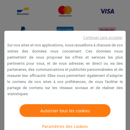
Continuer sans accepter
Sur nos sites et nos applications, nous recueillons à chacune de vos
visites des données vous concernant. Ces données nous
permettent de vous proposer les offres et services les plus
Conditions générales de vente
pertinents pour vous, et de vous adresser, en direct ou via des
Privacy
partenaires, des communications et publicités personnalisées et de
mesurer leur efficacité. Elles nous permettent également d’adapter
Disclaimer
le contenu de nos sites à vos préférences, de vous faciliter le
Cookies
partage de contenu sur les réseaux sociaux et de réaliser des
statistiques.
Krëfel NV - Steenstraat 44 - Industriezone 4 "T Sas",
1851 Humbeek, België
Autoriser tous les cookies
TVA BE 0400.673.544
Paramètres des cookies