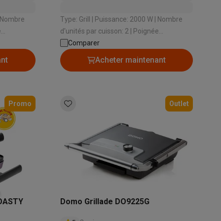
Type: Grill | Puissance: 2000 W | Nombre
d'unités par cuisson: 2 | Poignée
èces
Resistante à la chaleur: Oui | Gril 180°: Oui
Comparer
ant
Acheter maintenant
Accessoires
Promo
Outlet
TOASTY
Domo Grillade DO9225G