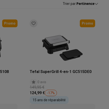
Pertinence
Trier par
:
s
Tables de cuisson électriques
Accessoires
Promo
Promo
s
d'aspirateur
Accessoires
es
Accessoires
C5108
Tefal SuperGrill 4-en-1 GC515DE0
0 avis
149,95 €
124,99 €
-
17
%
15 ans de réparabilité
osition et socles
Étendoirs à linge