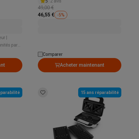
5
2 avis
49,00 €
46,55 €
-
5
%
Galaxy Fold8
ur |
nités par
S26
Coques Galaxy Flip8 & Fold8 (Ultra)
Comparer
ant
Acheter maintenant
parabilité
15 ans réparabilité
rdinateurs de bureau