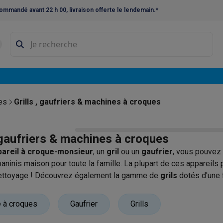
ommandé avant 22 h 00, livraison offerte le lendemain.*
ne à laver et sèche-linge
Lave-linges séchants
Cadres de superp
s
Lave-vaisselle pose-libre
ables
Réfrigérateurs pose-libre
Frigos américains
Caves à vin
Cong
 encastrables
Réfrigérateurs encastrables
Congélateurs encastra
des
Grills , gaufriers & machines à croques
ues vitrocéramiques
Taques au gaz
Taques avec hotte intégrée
P
, gaufriers & machines à croques
triques
Cuisinières au gaz
pareil à croque-monsieur
, un
gril
ou un
gaufrier
, vous pouvez 
à café et expresso
paninis maison pour toute la famille. La plupart de ces appareil
 nettoyage ! Découvrez également la gamme de
grils
dotés d'une 
nes à expresso
Machines à capsules & dosettes
Nespresso
Dol
arbecue ou en gril de table. Que la fête commence !
cheuses
Machines à jus
Cuits oeufs
Yaourtières
Accessoires
 à croques
Gaufrier
Grills
ines à croque-monsieur
Accessoires