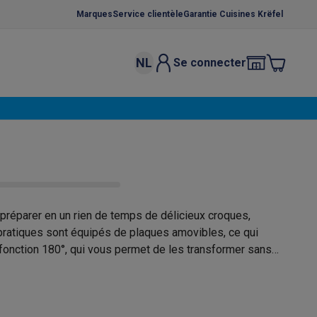
Marques
Service clientèle
Garantie Cuisines Krëfel
NL
Se connecter
osition et socles
Étendoirs à linge
élateurs
bles
Caves à vin encastrables
Micro-ondes encastrables
Machines
oêles
Casseroles
préparer en un rien de temps de délicieux croques,
s pratiques sont équipés de plaques amovibles, ce qui
fonction 180°, qui vous permet de les transformer sans
ce Gusto
Cafetières
Café, capsules & dosettes
Accessoires