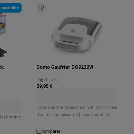
parabilité
ck
Domo Gaufrier DO9222W
ppareil
Swap ProteKt
0 avis
59,95 €
Type: Gaufrier | Puissance: 900 W | Nombre
t accessoires
d'unités par cuisson: 2 | Thermostat: Oui |
Revêtement anti-adhérent: Oui
èces
Comparer