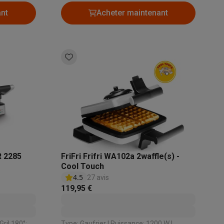
ant
Acheter maintenant
R 2285
FriFri Frifri WA102a 2waffle(s) -
Cool Touch
4.5
27 avis
119,95 €
Type: Gaufrier | Puissance: 1200 W |