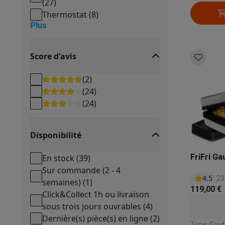
(
27
)
anti-adhér
Thermostat
(
8
)
Plus
Score d'avis
(
2
)
(
24
)
(
24
)
Disponibilité
FriFri G
En stock
(
39
)
Sur commande (2 - 4
4.5
23
semaines)
(
1
)
119,00 €
Click&Collect 1h ou livraison
sous trois jours ouvrables
(
4
)
Dernière(s) pièce(s) en ligne
(
2
)
Type: Gaufrier | Puissance