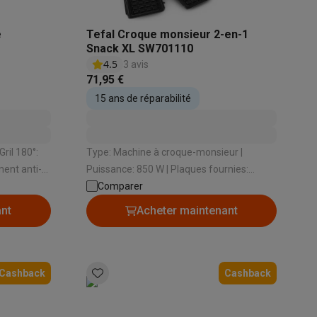
e
Tefal Croque monsieur 2-en-1
Snack XL SW701110
s Playstation
4.5
3 avis
o Switch
71,95 €
15 ans de réparabilité
lité virtuelle
SimRacing
Manettes gaming smartphones
Accessoi
Type: Machine à croque-monsieur |
ment anti-
Puissance: 850 W | Plaques fournies:
Plaques croque , Plaques gaufre
Comparer
ant
Acheter maintenant
rs de fumée
AirTags & traceurs GPS
Cashback
Cashback
sine connectés
sonne connectés
Brosses à dents électriques connectées
Babyp