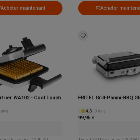
ent: Oui
lavables au lave-vaisselle: Oui
Acheter maintenant
Acheter mainten
aufrier WA102 - Cool Touch
FRITEL Grill-Panini-BBQ G
4.8
 avis
3 avis
99,95 €
: 1200 W |
Type: Grill | Puissance: 2000 W | Gril 180°: