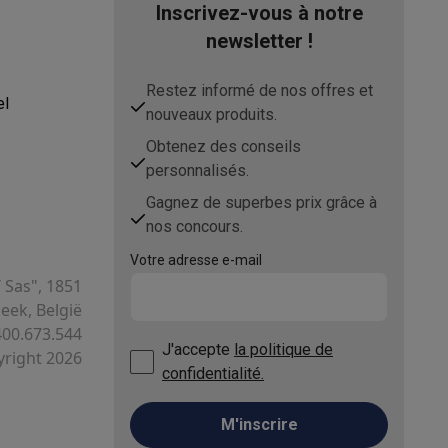
Inscrivez-vous à notre
newsletter !
Restez informé de nos offres et
el
nouveaux produits.
Obtenez des conseils
personnalisés.
Gagnez de superbes prix grâce à
nos concours.
Votre adresse e-mail
T Sas", 1851
ek, België
400.673.544
J'accepte
la politique de
right 2026
confidentialité.
M'inscrire