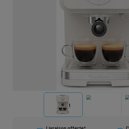
Robots & mixeurs
Robots de cuisine
Robots pâtissiers
Mix
Cuisson & vapeur
Cuiseurs multifonctions
Cuiseurs de riz 
Fun cooking
Gourmet
Fondues
Raclette
TeppanYaki
Appareil
Barbecues
Barbecues électriques
Barbecues au charbon
Ba
Boissons froides
Machines à jus
Machines à boissons péti
Ustensiles de cuisine
Poêles
Casseroles
Balances de cuis
Desserts
Gaufriers
Sorbetières
Crêpières
Desserts divers
Smart garden
Potagers d'intérieur
Plantes aromatiques
Mac
Ménage & airco
Aspirer
Aspirateurs
Aspirateurs robots
Aspirateurs balai
Asp
Robots d'entretien
Aspirateurs robots
Aspirateurs robots l
Nettoyer
Nettoyeurs de sols
Nettoyeurs à vapeur
Nettoyeur
Soin du linge
Centrales vapeur
Fers à repasser
Défroisseur
Couture
Machines à coudre
Accessoires
Climatisation
Climatiseurs mobiles
Aircoolers
Ventilateurs
A
Traitement de l'air
Purificateurs d'air
Humidificateurs
Déshum
Chauffer
Chauffage électrique
Couvertures chauffantes
Lavage & séchage
Machines à laver
Sèche-linge
Sets machi
Livraison offerte*
C