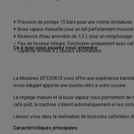
Appareils photo
Appareils photo numériques
Appareils pho
Vidéo
GoPro
Action cams
Drones
Caméscopes
Poids
Accessoires photo
Housses de transport
Flashs & filtres
C
+
Pression de pompe 15 bars pour une crema onctueuse
Préparation de café
Téléphonie & montres connectées
+
Buse vapeur manuelle pour un lait parfaitement moussé
GSM
Smartphones
Apple iPhone
Smartphones Samsung
GS
+
Réservoir d’eau amovible de 1,5 L pour un remplissage 
Convient pour
Reconditionné
Smartphones reconditionnés
Rachat
– Pas de broyeur intégré, fonctionne uniquement avec ca
Protection GSM
Coques iPhone
Coques Samsung
Toutes l
Ce à quoi vous pouvez vous attendre
Capacité réservoir d’eau
– Capacité limitée à 2 tasses simultanées
Montres connectées
Montres connectées
Trackers d’activi
Nombre de tasses par préparation
Chargeurs GSM
Chargeurs et câbles
Chargeurs sans fil
Câb
Accessoires GSM
AirTags & traceurs GPS
Écouteurs sans f
Moulin à café intégré
Téléphones fixes
Téléphones fixes
Talkie walkie
Babyphon
La Moulinex XP330A10 vous offre une expérience barista 
Ordinateurs & tablettes
ivoire élégant apporte une touche rétro à votre cuisine.
Réglage de la température
Ordinateurs
PC portables
PC portables gamer
Apple MacB
Le réglage manuel et la buse vapeur vous permettent de ma
Volume de café réglable
Périphériques IT
Souris
Claviers
Webcams
Enceintes PC
Ca
café prêt, la machine s’éteint automatiquement et les co
Tablettes & liseuses
Tablettes
Apple iPad
Samsung Galaxy
Manomètre
Imprimer
Imprimantes
Cartouches d'encre & papier
Cricut
Lancez-vous dans la réalisation de boissons caféinées d
Réseau & wifi
Routeurs & points d'accès
Adaptateurs CPL 
Préparation de lait
Caractéristiques principales
Mémoire & stockage
Disques durs externes
SSD
Clés USB