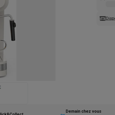
eurs
Blenders
Soupmakers
Hachoirs
Accessoires
et cuiseurs vapeur
Bouilloires
Robots chauffants
Machines à pâte
s à pizza
Accessoires
Disp
rbecues au gaz
Accessoires
llantes
Carafes filtrantes
Cartouches filtrantes
Machines à glaçon
ine
Machines sous vide
Ustensiles & gadgets de cuisine
hines à composter
Accessoires
irateurs traîneaux
Aspirateurs de table
Aspirateurs chantier
Sacs 
aveur
Robots tondeuses
Robots piscine
Robots lave-vitres
s tapis
Nettoyeurs haute pression
Nettoyeurs de vitres
Serpillièr
s vapeur
Centres de repassage
Planches à repasser
Accessoires
ccessoires
idificateurs
Stations météo
ne à laver et sèche-linge
Lave-linges séchants
Cadres de superp
Demain chez vous
lick&Collect