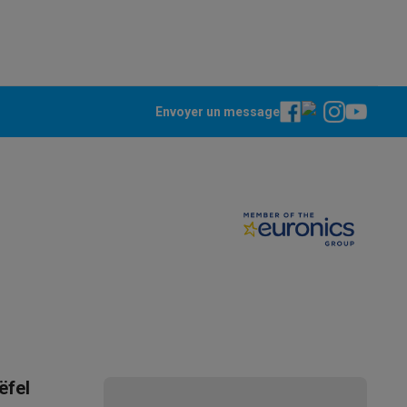
Envoyer un message
ppareil
Swap ProteKt
t accessoires
ëfel