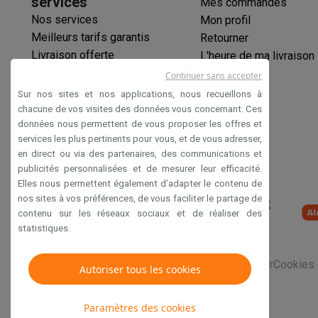
services
Mes commandes
Nos services
Mon profil
Meilleurs tarifs garantis
Retourner
Livraison offerte
L'heure de ma livraison
Garantie prolongée
Continuer sans accepter
Éco-chèques
Sur nos sites et nos applications, nous recueillons à
Paiement sécurisé
chacune de vos visites des données vous concernant. Ces
données nous permettent de vous proposer les offres et
Déclaration d'accessibilité
services les plus pertinents pour vous, et de vous adresser,
en direct ou via des partenaires, des communications et
publicités personnalisées et de mesurer leur efficacité.
Elles nous permettent également d’adapter le contenu de
nos sites à vos préférences, de vous faciliter le partage de
contenu sur les réseaux sociaux et de réaliser des
statistiques.
Conditions générales de vente
Privacy
Disclaimer
Cookies
Autoriser tous les cookies
Paramètres des cookies