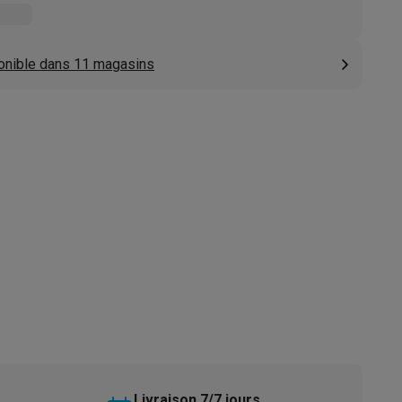
s
Tables de cuisson électriques
Accessoires
onible dans 11 magasins
s
d'aspirateur
Accessoires
es
Accessoires
osition et socles
Étendoirs à linge
Livraison 7/7 jours