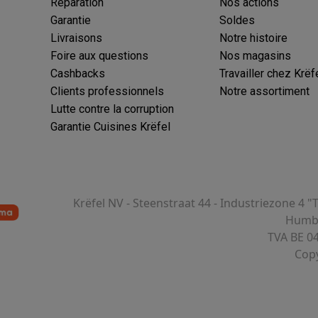
Réparation
Nos actions
Garantie
Soldes
Livraisons
Notre histoire
Foire aux questions
Nos magasins
Cashbacks
Travailler chez Krëf
Clients professionnels
Notre assortiment
Lutte contre la corruption
Garantie Cuisines Krëfel
Krëfel NV - Steenstraat 44 - Industriezone 4 "
Humbe
TVA BE 0
Copy