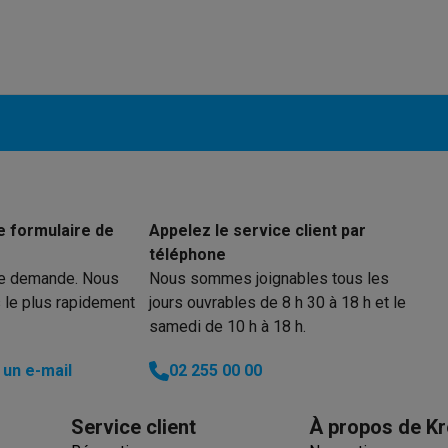
 électro
Soldes multimédia
Soldes TV & audio
ack Friday
eilleur prix
Expérience en magasin
Satisfait ou remboursé
 encastrable
Installation TV
lma : payez en 2 ou 3 fois
Klarna : payez dans les 30 jours
eure de livraison
Clients professionnels
ProteKt : assurez votre a
idéale
Quelle plaque correspond à votre cuisine ?
Plus...
e formulaire de
Appelez le service client par
téléphone
enceinte pour toutes les situations
Casque ou écouteurs?
Plus...
re demande. Nous
Nous sommes joignables tous les
rottinette électrique
Choisir un drone
 le plus rapidement
jours ouvrables de 8 h 30 à 18 h et le
samedi de 10 h à 18 h.
onie
Outlet gros électro
Outlet petit électro
Outlet TV & audio
Outle
un e-mail
02 255 00 00
Service client
À propos de Kr