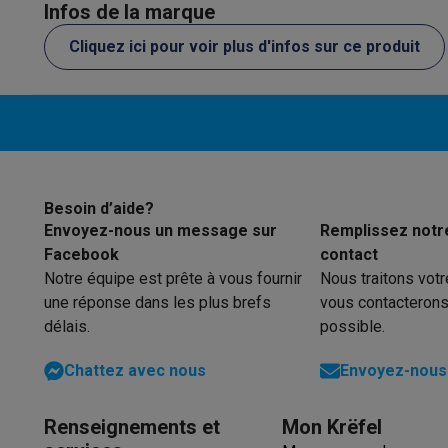
Initiatives écologiques
Infos de la marque
Impact
Économies d'énergie
Recyclez votre vieux électro
Cliquez ici pour voir plus d'infos sur ce produit
Info & actions
Soldes
Toutes les soldes
Soldes gros électro
Soldes petit
Actions
Deals du moment
Promotions
Cashbacks
Soldes
Bl
Voici pourquoi choisir Krëfel
Livraison offerte
Garantie du m
Installation à domicile
Installation gros électro
Installation
Modes de paiement
Gift card
Écochèques
Acheter à crédit
A
Service client
Réparation de votre appareil
Vérifiez votre h
Besoin d’aide?
Gros électro & encastrable
Trouvez votre machine à laver 
Envoyez-nous un message sur
Remplissez notr
Petit électro
Beauté & santé
Ménage
Cuisine
Plus...
Facebook
contact
Télévision & Audio
Choisissez votre télévision idéale
Une 
Notre équipe est prête à vous fournir
Nous traitons vot
Sport & Loisirs
Choisir une montre connectée
Choisir une t
une réponse dans les plus brefs
vous contacterons
Outlet
délais.
possible.
Outlet
Toutes nos offres outlet
Outlet multimedia & téléph
Chattez avec nous
Envoyez-nous 
Renseignements et
Mon Krëfel