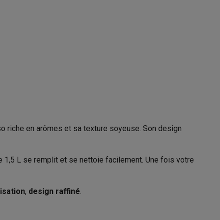
15 Bar
tière
Galaxy Fold8
S26
Coques Galaxy Flip8 & Fold8 (Ultra)
o riche en arômes et sa texture soyeuse. Son design
Espresso
rdinateurs de bureau
1,5 L se remplit et se nettoie facilement. Une fois votre
21007666
lisation
,
design raffiné
.
Moulinex